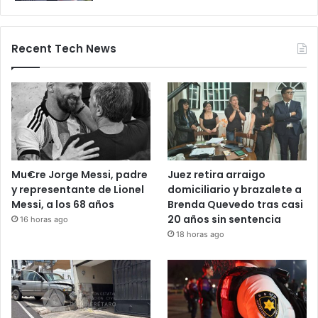
28 octubre, 2025
Bloqueos carreteros en Guanajuato y
otros estados elevan alerta vial
5 noviembre, 2025
Recent Tech News
Mu€re Jorge Messi, padre
Juez retira arraigo
y representante de Lionel
domiciliario y brazalete a
Messi, a los 68 años
Brenda Quevedo tras casi
20 años sin sentencia
16 horas ago
18 horas ago