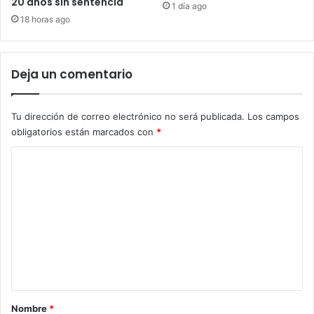
20 años sin sentencia
1 día ago
18 horas ago
Deja un comentario
Tu dirección de correo electrónico no será publicada.
Los campos
obligatorios están marcados con
*
C
o
m
e
n
t
a
r
Nombre
*