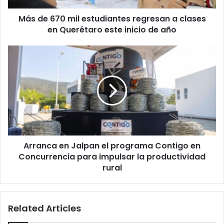
en
Más de 670 mil estudiantes regresan a clases
Querétaro
este
en Querétaro este inicio de año
inicio
de
Arranca
año
en
Jalpan
el
programa
Contigo
en
Concurrencia
para
Arranca en Jalpan el programa Contigo en
impulsar
la
Concurrencia para impulsar la productividad
productividad
rural
rural
Related Articles