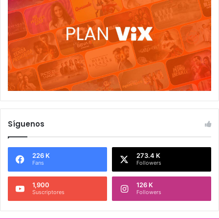
Síguenos
226 K
273.4 K
Fans
Followers