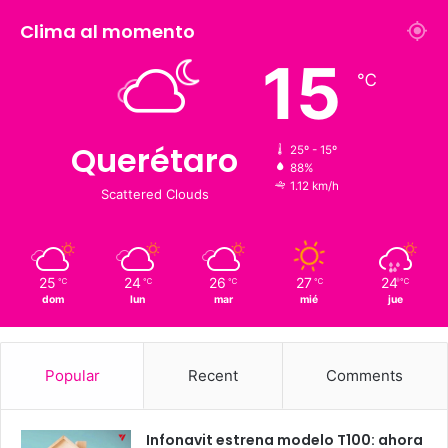
1,900
126 K
Suscriptores
Followers
Clima al momento
15
℃
Querétaro
25º - 15º
88%
1.12 km/h
Scattered Clouds
25
24
26
27
24
℃
℃
℃
℃
℃
dom
lun
mar
mié
jue