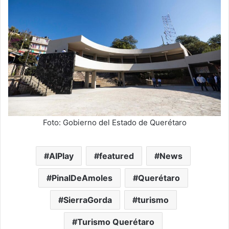
Foto: Gobierno del Estado de Querétaro
AIPlay
featured
News
PinalDeAmoles
Querétaro
SierraGorda
turismo
Turismo Querétaro