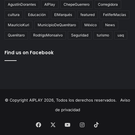
Tags
AgustínDorantes
AIPlay
ChepeGuerrero
Corregidora
cultura
Educación
ElMarqués
featured
FeliferMacías
MauricioKuri
MunicipioDeQuerétaro
México
News
Querétaro
RodrigoMonsalvo
Seguridad
turismo
uaq
Find us on Facebook
© Copyright AIPLAY 2026, Todos los derechos reservados.
Aviso