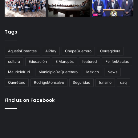
Tags
AgustínDorantes
AIPlay
ChepeGuerrero
Corregidora
cultura
Educación
ElMarqués
featured
FeliferMacías
MauricioKuri
MunicipioDeQuerétaro
México
News
Querétaro
RodrigoMonsalvo
Seguridad
turismo
uaq
Find us on Facebook