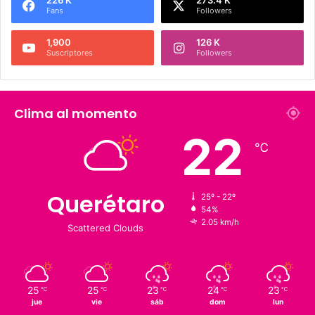
Fans
Followers
1,900
126 K
Suscriptores
Followers
Clima al momento
22
℃
Querétaro
25º - 22º
54%
2.05 km/h
Scattered Clouds
25
25
23
24
23
℃
℃
℃
℃
℃
jue
vie
sáb
dom
lun