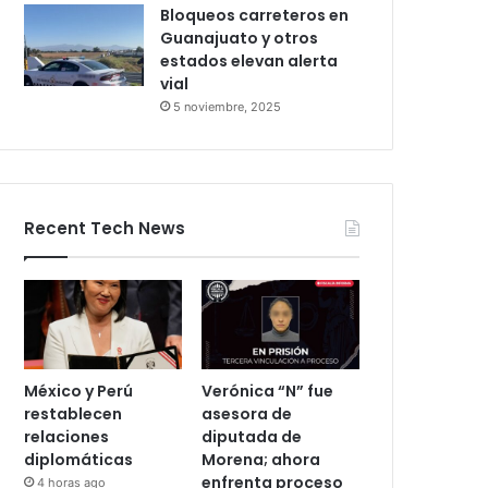
León–Salamanca deja
pasajeros varados por
24 horas
28 octubre, 2025
Bloqueos carreteros en
Guanajuato y otros
estados elevan alerta
vial
5 noviembre, 2025
Recent Tech News
México y Perú
Verónica “N” fue