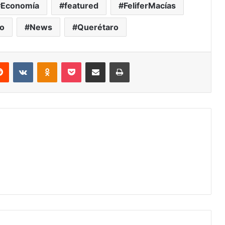
Economía
featured
FeliferMacías
o
News
Querétaro
erest
Reddit
VKontakte
Odnoklassniki
Pocket
Share via Email
Print