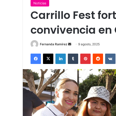
Noticias
Carrillo Fest for
convivencia en
Send
Fernanda Ramírez
9 agosto, 2025
an
Facebook
X
LinkedIn
Tumblr
Pinterest
Reddit
email