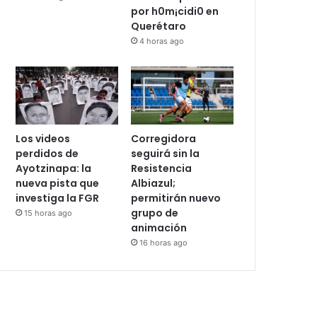
restablecen
asesora de
relaciones
diputada de
diplomáticas
Morena; ahora
enfrenta proceso
4 horas ago
por h0m¡cidi0 en
Querétaro
4 horas ago
Los videos
Corregidora
perdidos de
seguirá sin la
Ayotzinapa: la
Resistencia
nueva pista que
Albiazul;
investiga la FGR
permitirán nuevo
grupo de
15 horas ago
animación
16 horas ago