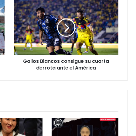
Gallos
Blancos
consigue
su
cuarta
derrota
ante
el
América
Gallos Blancos consigue su cuarta
derrota ante el América