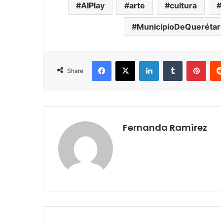
AIPlay
arte
cultura
MunicipioDeQuerétar
Facebook
X
LinkedIn
Tumblr
Pint
Share
Fernanda Ramírez