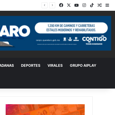
Facebook
X
YouTube
Instagram
TikTok
Random
Si
DADANAS
DEPORTES
VIRALES
GRUPO AIPLAY