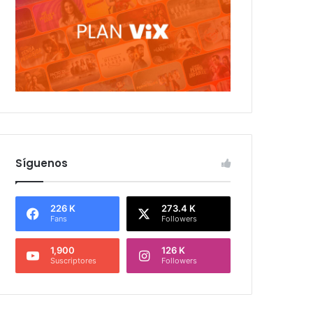
Síguenos
226 K
273.4 K
Fans
Followers
1,900
126 K