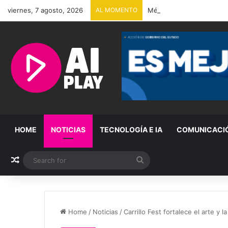
viernes, 7 agosto, 2026
AL MOMENTO
México y Perú restablece
HOME
NOTICIAS
TECNOLOGÍA E IA
COMUNICACI
Random Article
Search
for
Home
/
Noticias
/
Carrillo Fest fortalece el arte y