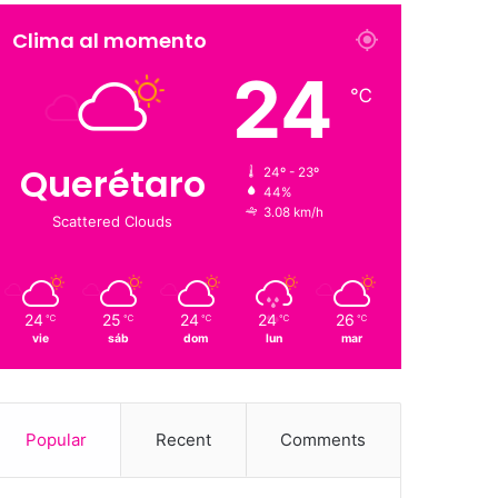
Suscriptores
Followers
Clima al momento
24
℃
Querétaro
24º - 23º
44%
3.08 km/h
Scattered Clouds
24
25
24
24
26
℃
℃
℃
℃
℃
vie
sáb
dom
lun
mar