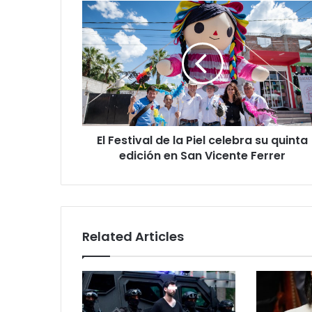
El
Festival
de
la
Piel
celebra
su
quinta
edición
El Festival de la Piel celebra su quinta
en
San
edición en San Vicente Ferrer
Vicente
Ferrer
Related Articles