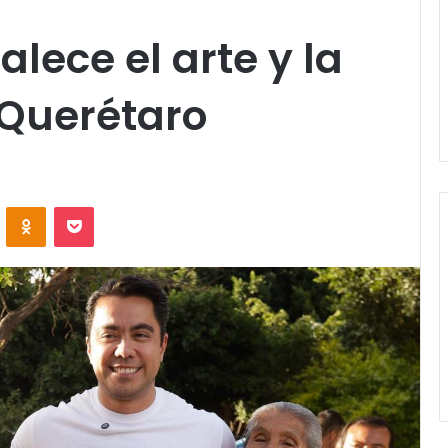
talece el arte y la
 Querétaro
VKontakte
Odnoklassniki
Pocket