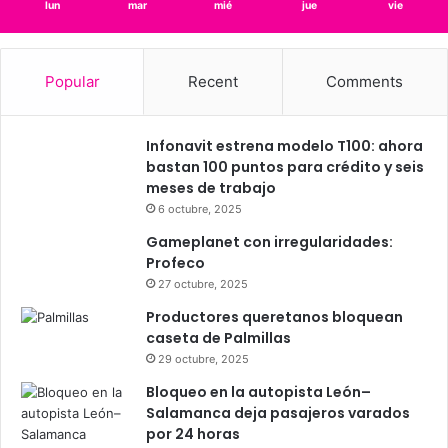
1.63 km/h
Scattered Clouds
23
26
26
25
24
℃
℃
℃
℃
℃
lun
mar
mié
jue
vie
Popular
Recent
Comments
Infonavit estrena modelo T100: ahora
bastan 100 puntos para crédito y seis
meses de trabajo
6 octubre, 2025
Gameplanet con irregularidades:
Profeco
27 octubre, 2025
Productores queretanos bloquean