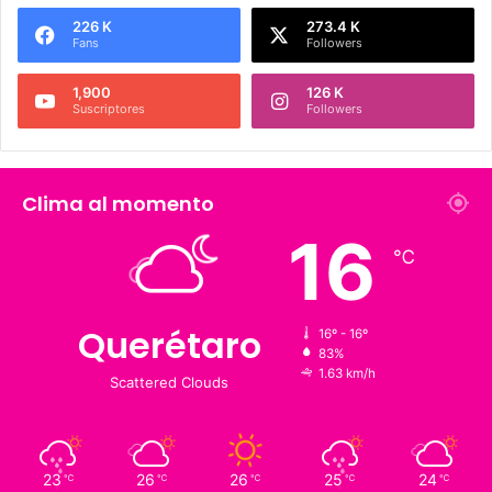
Síguenos
226 K
273.4 K
Fans
Followers
1,900
126 K
Suscriptores
Followers
Clima al momento
16
℃
Querétaro
16º - 16º
83%