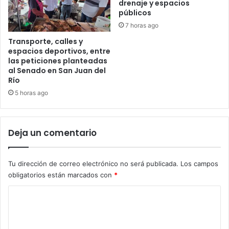
drenaje y espacios
públicos
7 horas ago
Transporte, calles y
espacios deportivos, entre
las peticiones planteadas
al Senado en San Juan del
Río
5 horas ago
Deja un comentario
Tu dirección de correo electrónico no será publicada.
Los campos
obligatorios están marcados con
*
C
o
m