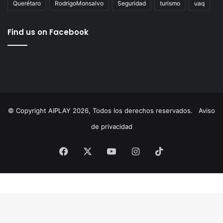
AgustínDorantes
AIPlay
ChepeGuerrero
Corregidora
cultura
Educación
ElMarqués
featured
FeliferMacías
MauricioKuri
MunicipioDeQuerétaro
México
News
Querétaro
RodrigoMonsalvo
Seguridad
turismo
uaq
Find us on Facebook
© Copyright AIPLAY 2026, Todos los derechos reservados.
Aviso
de privacidad
Facebook
X
YouTube
Instagram
TikTok