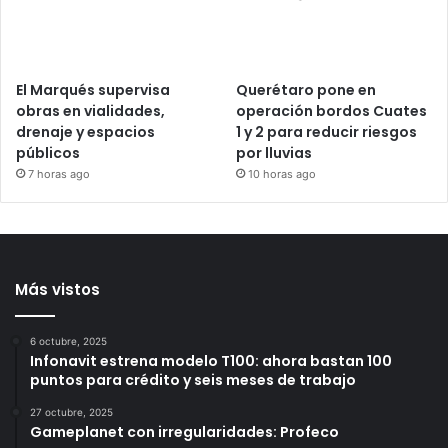
Transporte, calles y
árboles
espacios deportivos,
3 horas ago
entre las peticiones
planteadas al Senado en
San Juan del Río
5 horas ago
El Marqués supervisa
Querétaro pone en
obras en vialidades,
operación bordos Cuates
drenaje y espacios
1 y 2 para reducir riesgos
públicos
por lluvias
7 horas ago
10 horas ago
Más vistos