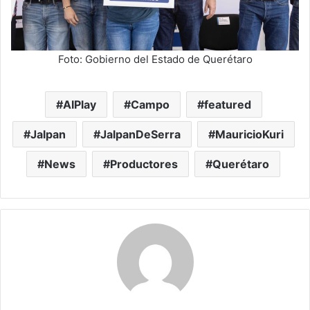
Foto: Gobierno del Estado de Querétaro
AIPlay
Campo
featured
Jalpan
JalpanDeSerra
MauricioKuri
News
Productores
Querétaro