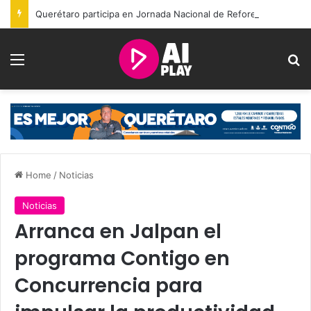
Querétaro participa en Jornada Nacional de Reforestación con la plantación de 2 mil 600 árboles
Menu
Se
Home
/
Noticias
Noticias
Arranca en Jalpan el
programa Contigo en
Concurrencia para