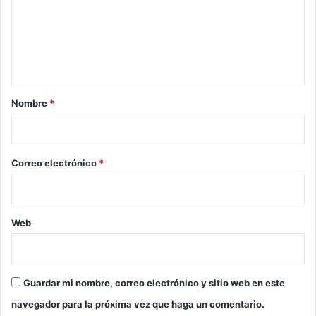
e
n
t
a
r
Nombre
*
i
o
*
Correo electrónico
*
Web
Guardar mi nombre, correo electrónico y sitio web en este
navegador para la próxima vez que haga un comentario.