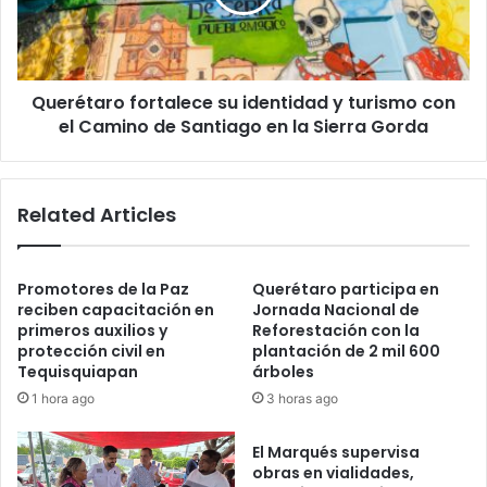
turismo
con
el
Camino
Querétaro fortalece su identidad y turismo con
de
Santiago
el Camino de Santiago en la Sierra Gorda
en
la
Sierra
Related Articles
Gorda
Promotores de la Paz
Querétaro participa en
reciben capacitación en
Jornada Nacional de
primeros auxilios y
Reforestación con la
protección civil en
plantación de 2 mil 600
Tequisquiapan
árboles
1 hora ago
3 horas ago
El Marqués supervisa
obras en vialidades,