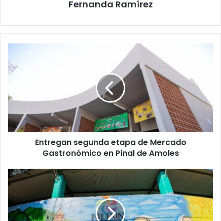
Fernanda Ramírez
Entregan
segunda
etapa
de
Mercado
Gastronómico
en
Pinal
de
Entregan segunda etapa de Mercado
Amoles
Gastronómico en Pinal de Amoles
Querétaro
fortalece
su
identidad
y