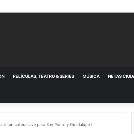
a Resistencia Albiazul; permitirán nuevo grupo de animación
ÓN
PELÍCULAS, TEATRO & SERIES
MÚSICA
NETAS CIU
abilitan calles clave para San Pedro y Guadalupe I