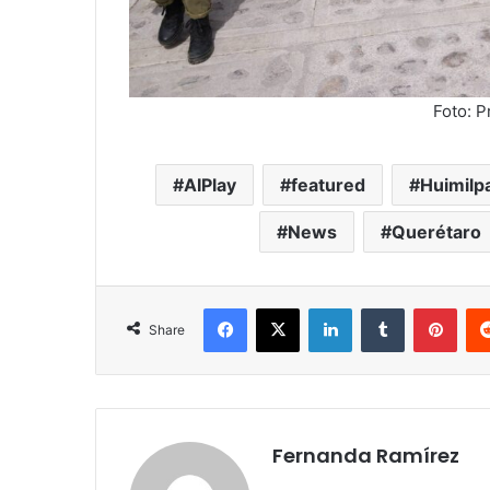
Foto: 
AIPlay
featured
Huimilp
News
Querétaro
Facebook
X
LinkedIn
Tumblr
Pint
Share
Fernanda Ramírez