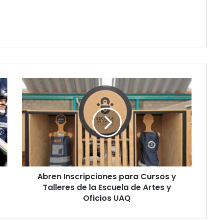
Abren
Inscripciones
para
Cursos
y
Talleres
de
la
Escuela
Abren Inscripciones para Cursos y
de
Artes
Talleres de la Escuela de Artes y
y
Oficios UAQ
Oficios
UAQ