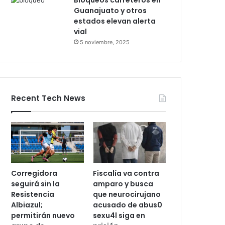
Bloqueos carreteros en
Guanajuato y otros
estados elevan alerta
vial
5 noviembre, 2025
Recent Tech News
Corregidora
Fiscalía va contra
seguirá sin la
amparo y busca
Resistencia
que neurocirujano
Albiazul;
acusado de abus0
permitirán nuevo
sexu4l siga en