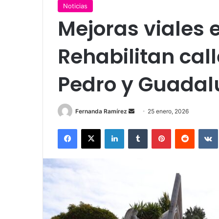
Noticias
Mejoras viales 
Rehabilitan cal
Pedro y Guadal
Send
Fernanda Ramírez
25 enero, 2026
an
Facebook
X
LinkedIn
Tumblr
Pinterest
Reddit
email