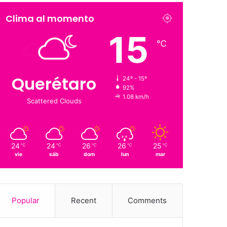
Clima al momento
15
℃
Querétaro
24º - 15º
92%
1.08 km/h
Scattered Clouds
24
24
26
26
25
℃
℃
℃
℃
℃
vie
sáb
dom
lun
mar
Popular
Recent
Comments