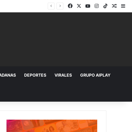
Facebook
X
YouTube
Instagram
TikTok
Random
Si
DADANAS
DEPORTES
VIRALES
GRUPO AIPLAY