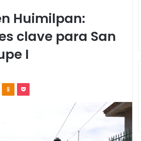
en Huimilpan:
les clave para San
upe I
VKontakte
Odnoklassniki
Pocket