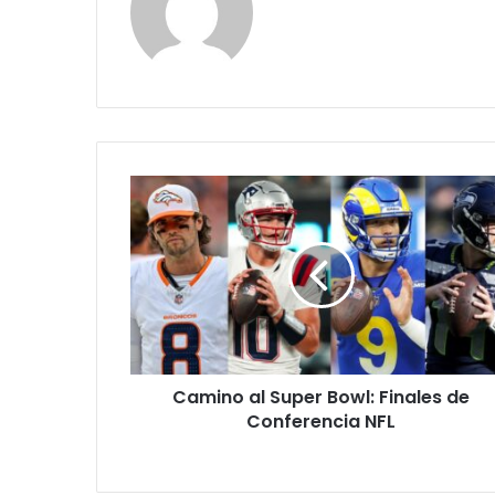
Camino
al
Super
Bowl:
Finales
de
Conferencia
NFL
Camino al Super Bowl: Finales de
Conferencia NFL