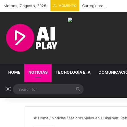
viernes, 7 agosto, 2026
AL MOMENTO
Corregidora seguirá sin l
HOME
NOTICIAS
TECNOLOGÍA E IA
COMUNICACI
Random Article
Search
for
Home
/
Noticias
/
Mejoras viales en Huimilpan: Reh