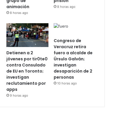
grupo de
prisión
animación
8 horas ago
8 horas ago
Congreso de
Veracruz retira
Detienen a 2
fuero a alcalde de
jóvenes por tir0te0
Úrsulo Galván;
contra Consulado
investigan
de EU en Toronto;
desaparición de 2
investigan
personas
reclutamiento por
10 horas ago
apps
9 horas ago