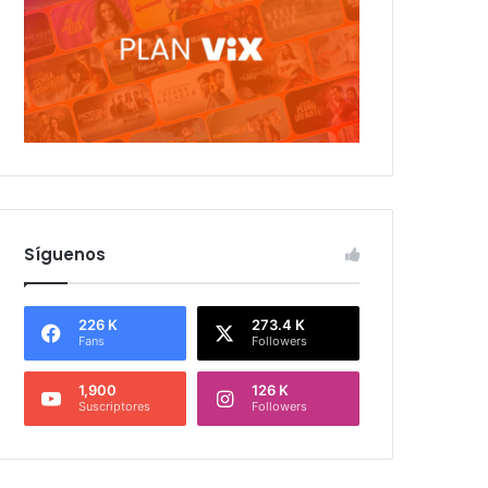
Síguenos
226 K
273.4 K
Fans
Followers
1,900
126 K
Suscriptores
Followers