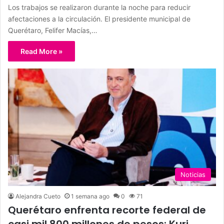
Los trabajos se realizaron durante la noche para reducir
afectaciones a la circulación. El presidente municipal de
Querétaro, Felifer Macías,…
Read More »
Noticias
Alejandra Cueto
1 semana ago
0
71
Querétaro enfrenta recorte federal de
casi mil 800 millones de pesos: Kuri