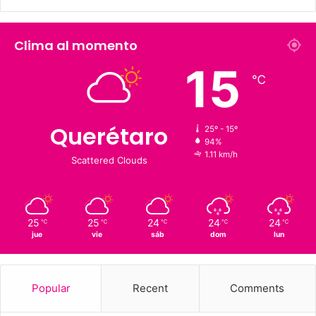
226 K
273.4 K
Fans
Followers
1,900
126 K
Suscriptores
Followers
Clima al momento
15
℃
Querétaro
25º - 15º
94%
1.11 km/h
Scattered Clouds
25
25
24
24
24
℃
℃
℃
℃
℃
jue
vie
sáb
dom
lun