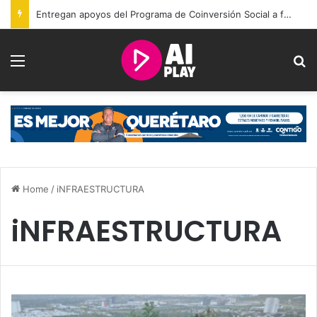
Entregan apoyos del Programa de Coinversión Social a familias de Amealco
Menu
S
Home
/
iNFRAESTRUCTURA
iNFRAESTRUCTURA