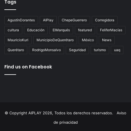
Tags
AgustínDorantes
AIPlay
ChepeGuerrero
Corregidora
cultura
Educación
ElMarqués
featured
FeliferMacías
MauricioKuri
MunicipioDeQuerétaro
México
News
Querétaro
RodrigoMonsalvo
Seguridad
turismo
uaq
Find us on Facebook