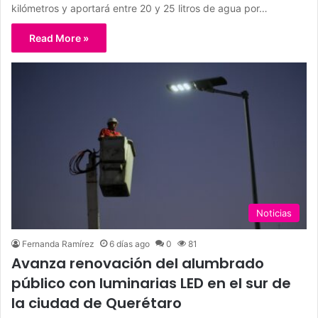
kilómetros y aportará entre 20 y 25 litros de agua por…
Read More »
Noticias
Fernanda Ramírez
6 días ago
0
81
Avanza renovación del alumbrado
público con luminarias LED en el sur de
la ciudad de Querétaro