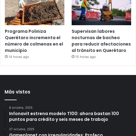
Amealco
irregulares en la zona
norte de Querétaro
12 horas ago
13 horas ago
Programa Poliniza
Supervisan labores
Querétaro incrementa el
nocturnas de bacheo
número de colmenas en el
para reducir afectaciones
municipio
al tránsito en Querétaro
14 horas ago
15 horas ago
Más vistos