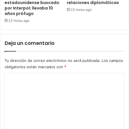
estadounidense buscado
relaciones diplomáticas
por Interpol; llevaba 10
23 horas ago
años prófugo
23 horas ago
Deja un comentario
Tu dirección de correo electrónico no será publicada.
Los campos
obligatorios están marcados con
*
C
o
m
e
n
t