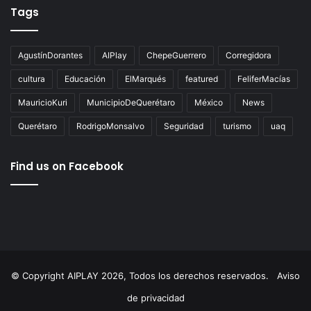
Tags
AgustínDorantes
AIPlay
ChepeGuerrero
Corregidora
cultura
Educación
ElMarqués
featured
FeliferMacías
MauricioKuri
MunicipioDeQuerétaro
México
News
Querétaro
RodrigoMonsalvo
Seguridad
turismo
uaq
Find us on Facebook