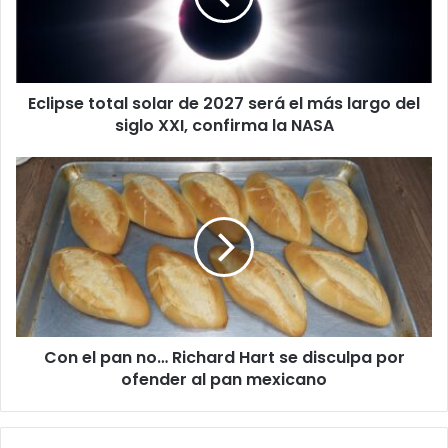
será
el
más
largo
Eclipse total solar de 2027 será el más largo del
del
siglo
siglo XXI, confirma la NASA
XXI,
confirma
Con
la
el
NASA
pan
no…
Richard
Hart
se
disculpa
por
Con el pan no… Richard Hart se disculpa por
ofender
al
ofender al pan mexicano
pan
mexicano