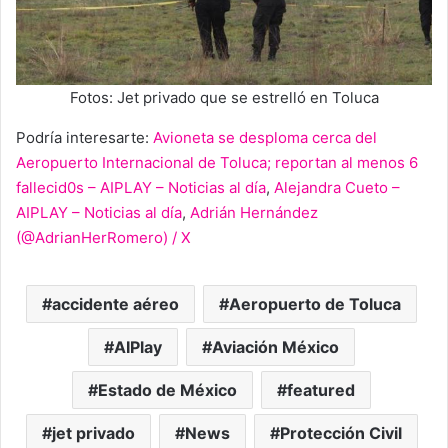
Fotos: Jet privado que se estrelló en Toluca
Podría interesarte:
Avioneta se desploma cerca del
Aeropuerto Internacional de Toluca; reportan al menos 6
fallecid0s – AIPLAY – Noticias al día
,
Alejandra Cueto –
AIPLAY – Noticias al día
,
Adrián Hernández
(@AdrianHerRomero) / X
accidente aéreo
Aeropuerto de Toluca
AIPlay
Aviación México
Estado de México
featured
jet privado
News
Protección Civil