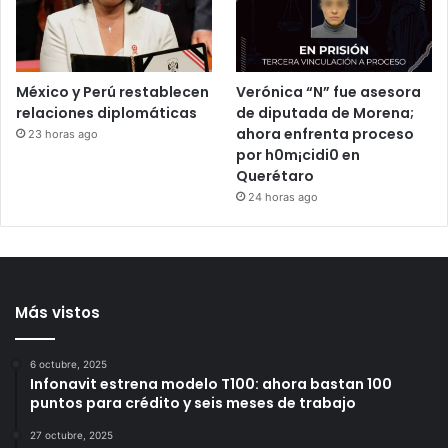
durante julio
años prófugo
19 horas ago
23 horas ago
México y Perú restablecen
Verónica “N” fue asesora
relaciones diplomáticas
de diputada de Morena;
ahora enfrenta proceso
23 horas ago
por h0m¡cidi0 en
Querétaro
24 horas ago
Más vistos