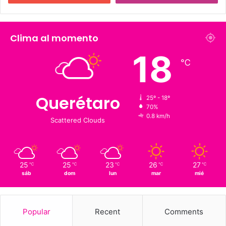
226 K
273.4 K
Fans
Followers
1,900
126 K
Suscriptores
Followers
Clima al momento
18
℃
Querétaro
25º - 18º
70%
0.8 km/h
Scattered Clouds
25
25
23
26
27
℃
℃
℃
℃
℃