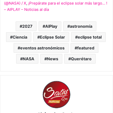
(@NASA) / X
,
¡Prepárate para el eclipse solar más largo… !
– AIPLAY – Noticias al día
2027
AIPlay
astronomía
Ciencia
Eclipse Solar
eclipse total
eventos astronómicos
featured
NASA
News
Querétaro