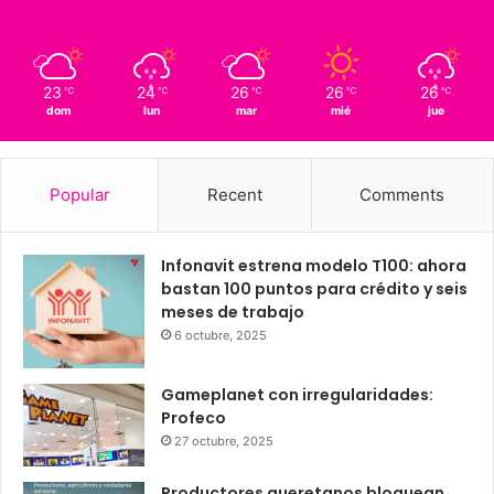
15
Querétaro
23º - 15º
87%
0.67 km/h
Scattered Clouds
23
24
26
26
26
℃
℃
℃
℃
℃
dom
lun
mar
mié
jue
Popular
Recent
Comments
Infonavit estrena modelo T100: ahora
bastan 100 puntos para crédito y seis
meses de trabajo
6 octubre, 2025