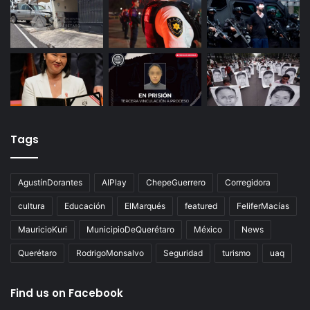
Tags
AgustínDorantes
AIPlay
ChepeGuerrero
Corregidora
cultura
Educación
ElMarqués
featured
FeliferMacías
MauricioKuri
MunicipioDeQuerétaro
México
News