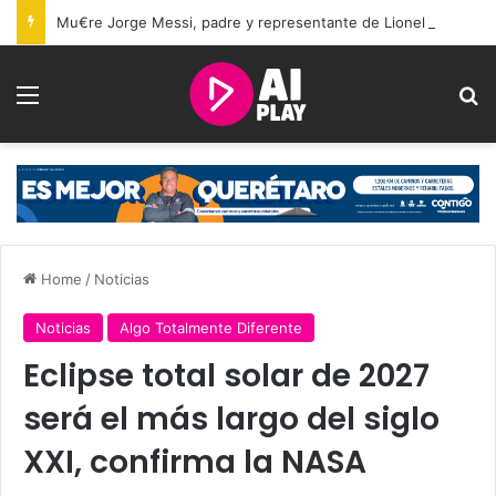
Mu€re Jorge Messi, padre y representante de Lionel Messi, a los 68 años
Menu
Se
Home
/
Noticias
Noticias
Algo Totalmente Diferente
Eclipse total solar de 2027
será el más largo del siglo
XXI, confirma la NASA