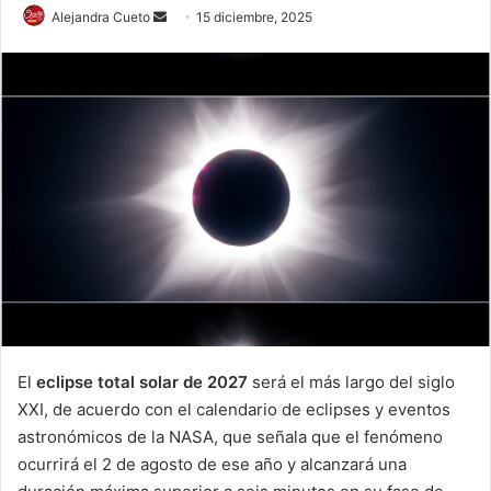
Send
Alejandra Cueto
15 diciembre, 2025
an
email
El
eclipse total solar de 2027
será el más largo del siglo
XXI, de acuerdo con el calendario de eclipses y eventos
astronómicos de la NASA, que señala que el fenómeno
ocurrirá el 2 de agosto de ese año y alcanzará una