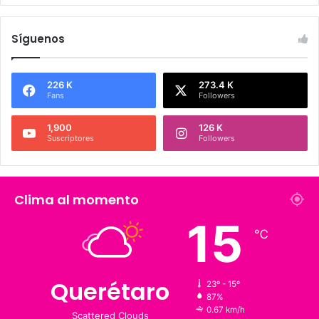
Síguenos
226 K
273.4 K
Fans
Followers
1,900
126 K
Suscriptores
Followers
Clima al momento
℃