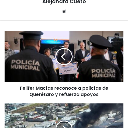
Alejandra Cueto
Website
Felifer
Macías
reconoce
a
policías
de
Querétaro
y
refuerza
Felifer Macías reconoce a policías de
apoyos
Querétaro y refuerza apoyos
Identifican
a
pasajeros
del