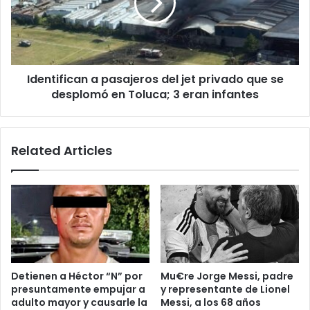
jet
privado
que
se
desplomó
Identifican a pasajeros del jet privado que se
en
Toluca;
desplomó en Toluca; 3 eran infantes
3
eran
infantes
Related Articles
Detienen a Héctor “N” por
Mu€re Jorge Messi, padre
presuntamente empujar a
y representante de Lionel
adulto mayor y causarle la
Messi, a los 68 años