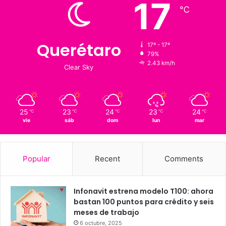
Clima al momento
17
℃
Querétaro
17º - 17º
79%
2.43 km/h
Clear Sky
25
23
24
23
24
℃
℃
℃
℃
℃
vie
sáb
dom
lun
mar
Popular
Recent
Comments