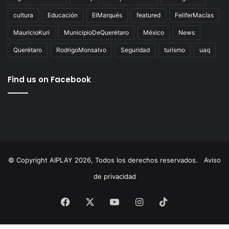
Tags
AgustínDorantes
AIPlay
ChepeGuerrero
Corregidora
cultura
Educación
ElMarqués
featured
FeliferMacías
MauricioKuri
MunicipioDeQuerétaro
México
News
Querétaro
RodrigoMonsalvo
Seguridad
turismo
uaq
Find us on Facebook
© Copyright AIPLAY 2026, Todos los derechos reservados.
Aviso