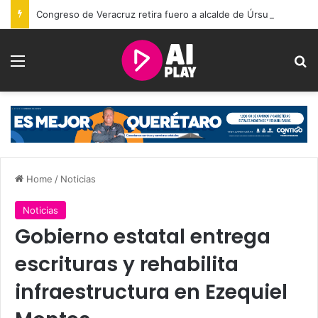
Congreso de Veracruz retira fuero a alcalde de Úrsulo Galván; investigan desaparición de 2 personas
Menu
Se
Home
/
Noticias
Noticias
Gobierno estatal entrega
escrituras y rehabilita
infraestructura en Ezequiel