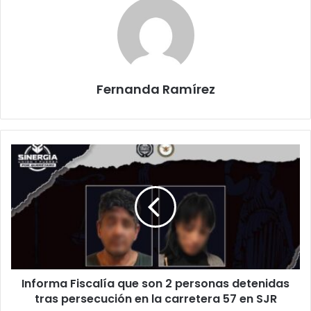
Fernanda Ramírez
Informa
Fiscalía
que
son
2
personas
detenidas
tras
persecución
Informa Fiscalía que son 2 personas detenidas
en
la
tras persecución en la carretera 57 en SJR