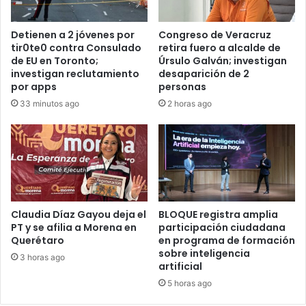
Detienen a 2 jóvenes por
Congreso de Veracruz
tir0te0 contra Consulado
retira fuero a alcalde de
de EU en Toronto;
Úrsulo Galván; investigan
investigan reclutamiento
desaparición de 2
por apps
personas
33 minutos ago
2 horas ago
Claudia Díaz Gayou deja el
BLOQUE registra amplia
PT y se afilia a Morena en
participación ciudadana
Querétaro
en programa de formación
sobre inteligencia
3 horas ago
artificial
5 horas ago