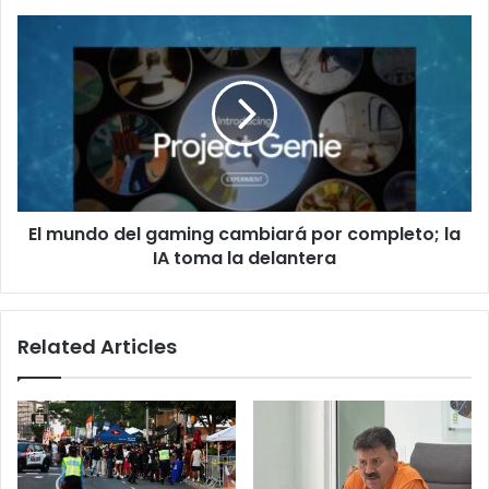
carretera
57
El
en
mundo
SJR
del
gaming
cambiará
por
completo;
la
IA
El mundo del gaming cambiará por completo; la
toma
la
IA toma la delantera
delantera
Related Articles