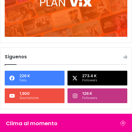
Síguenos
226 K
273.4 K
Fans
Followers
1,900
126 K
Suscriptores
Followers