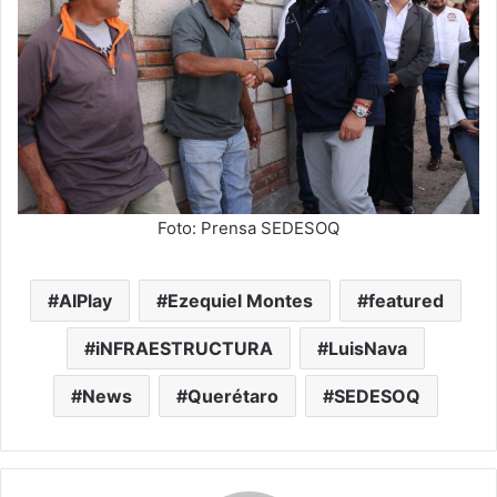
Foto: Prensa SEDESOQ
AIPlay
Ezequiel Montes
featured
iNFRAESTRUCTURA
LuisNava
News
Querétaro
SEDESOQ