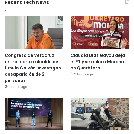
otros estados elevan alerta vial
5 noviembre, 2025
Recent Tech News
Congreso de Veracruz
Claudia Díaz Gayou deja
retira fuero a alcalde de
el PT y se afilia a Morena
Úrsulo Galván; investigan
en Querétaro
desaparición de 2
3 horas ago
personas
2 horas ago