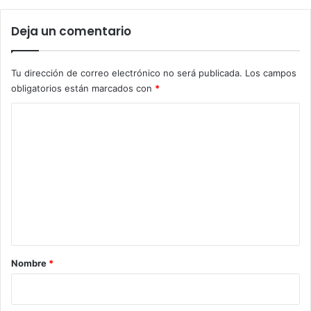
Deja un comentario
Tu dirección de correo electrónico no será publicada.
Los campos
obligatorios están marcados con
*
C
o
m
e
n
t
a
r
Nombre
*
i
o