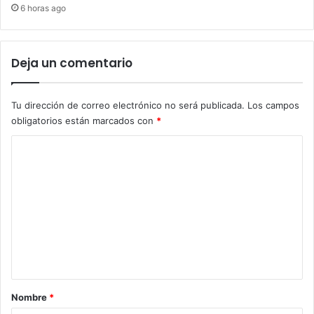
6 horas ago
Deja un comentario
Tu dirección de correo electrónico no será publicada.
Los campos
obligatorios están marcados con
*
C
o
m
e
n
t
a
r
Nombre
*
i