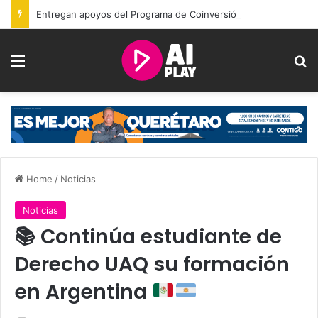
Entregan apoyos del Programa de Coinversión Social a familias de Amealco
Menu
Se
Home
/
Noticias
Noticias
📚
Continúa estudiante de
Derecho UAQ su formación
en Argentina