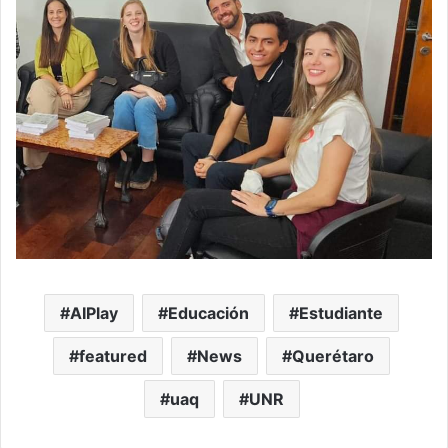
AIPlay
Educación
Estudiante
featured
News
Querétaro
uaq
UNR