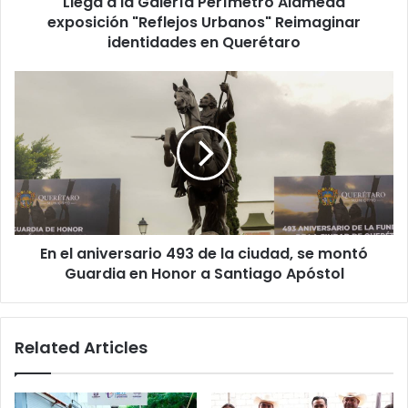
Llega a la Galería Perímetro Alameda
Reimaginar
identidades
exposición "Reflejos Urbanos" Reimaginar
en
identidades en Querétaro
Querétaro
En
el
aniversario
493
de
la
ciudad,
se
montó
En el aniversario 493 de la ciudad, se montó
Guardia
en
Guardia en Honor a Santiago Apóstol
Honor
a
Santiago
Related Articles
Apóstol