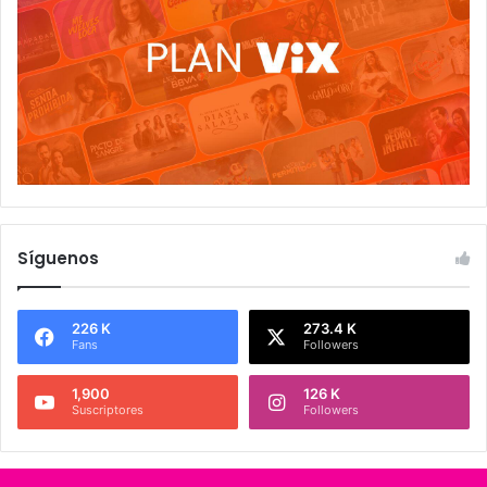
Síguenos
226 K
273.4 K
Fans
Followers