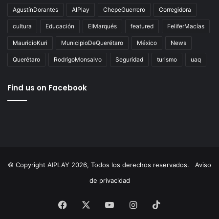
Tags
AgustínDorantes
AIPlay
ChepeGuerrero
Corregidora
cultura
Educación
ElMarqués
featured
FeliferMacías
MauricioKuri
MunicipioDeQuerétaro
México
News
Querétaro
RodrigoMonsalvo
Seguridad
turismo
uaq
Find us on Facebook