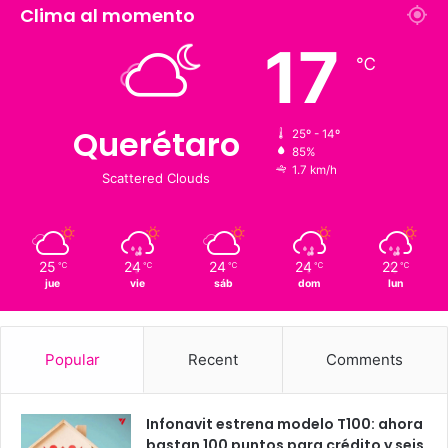
1,900
126 K
Suscriptores
Followers
Clima al momento
17
℃
Querétaro
25º - 14º
85%
1.7 km/h
Scattered Clouds
25
24
24
24
22
℃
℃
℃
℃
℃
jue
vie
sáb
dom
lun