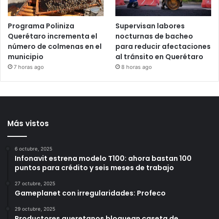
6 horas ago
Programa Poliniza
Supervisan labores
Querétaro incrementa el
nocturnas de bacheo
número de colmenas en el
para reducir afectaciones
municipio
al tránsito en Querétaro
7 horas ago
8 horas ago
Más vistos
6 octubre, 2025
Infonavit estrena modelo T100: ahora bastan 100