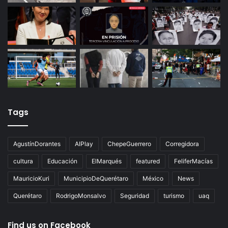
Tags
AgustínDorantes
AIPlay
ChepeGuerrero
Corregidora
cultura
Educación
ElMarqués
featured
FeliferMacías