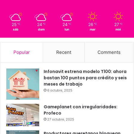
15
Querétaro
25º - 14º
92%
1.45 km/h
Scattered Clouds
25
24
24
26
27
℃
℃
℃
℃
℃
sáb
dom
lun
mar
mié
Popular
Recent
Comments
Infonavit estrena modelo T100: ahora
bastan 100 puntos para crédito y seis
meses de trabajo
6 octubre, 2025