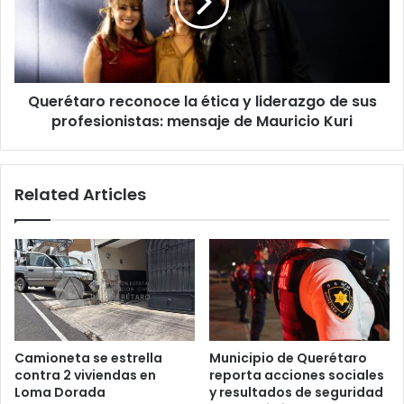
y
liderazgo
de
sus
profesionistas:
Querétaro reconoce la ética y liderazgo de sus
mensaje
de
profesionistas: mensaje de Mauricio Kuri
Mauricio
Kuri
Related Articles
Camioneta se estrella
Municipio de Querétaro
contra 2 viviendas en
reporta acciones sociales
Loma Dorada
y resultados de seguridad