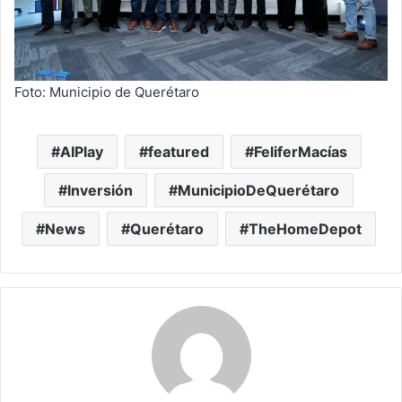
Foto: Municipio de Querétaro
AIPlay
featured
FeliferMacías
Inversión
MunicipioDeQuerétaro
News
Querétaro
TheHomeDepot