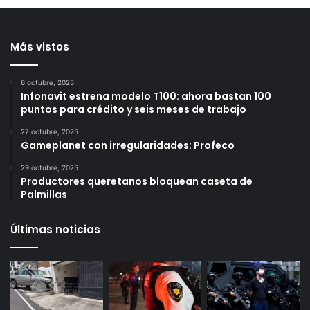
ahora enfrenta proceso
17 horas ago
por h0m¡cidi0 en
Querétaro
17 horas ago
Más vistos
6 octubre, 2025
Infonavit estrena modelo T100: ahora bastan 100
puntos para crédito y seis meses de trabajo
27 octubre, 2025
Gameplanet con irregularidades: Profeco
29 octubre, 2025
Productores queretanos bloquean caseta de
Palmillas
Últimas noticias