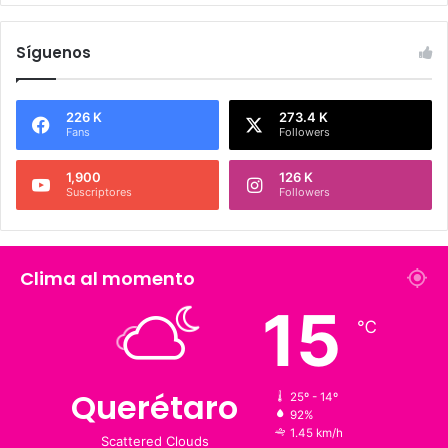
Síguenos
226 K
273.4 K
Fans
Followers
1,900
126 K
Suscriptores
Followers
Clima al momento
℃