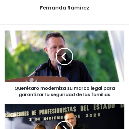
Fernanda Ramírez
Querétaro
moderniza
su
marco
legal
para
garantizar
la
seguridad
Querétaro moderniza su marco legal para
de
las
garantizar la seguridad de las familias
familias
Querétaro
reconoce
la
ética