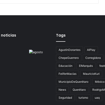
 noticias
Tags
AgustínDorantes
AIPlay
ChepeGuerrero
Corregidora
Educación
ElMarqués
feat
FeliferMacías
MauricioKuri
MunicipioDeQuerétaro
México
News
Querétaro
RodrigoM
Seguridad
turismo
uaq