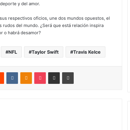
eporte y del amor.
sus respectivos oficios, une dos mundos opuestos, el
 rudos del mundo. ¿Será que está relación inspira
or o habrá desamor?
NFL
Taylor Swift
Travis Kelce
rest
Reddit
VKontakte
Odnoklassniki
Pocket
Share via Email
Print