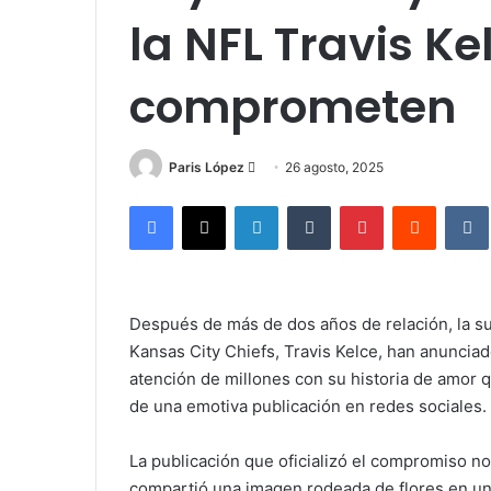
la NFL Travis Ke
comprometen
Send
Paris López
26 agosto, 2025
an
Facebook
X
LinkedIn
Tumblr
Pinterest
Reddit
email
Después de más de dos años de relación, la sup
Kansas City Chiefs, Travis Kelce, han anuncia
atención de millones con su historia de amor q
de una emotiva publicación en redes sociales.
La publicación que oficializó el compromiso no 
compartió una imagen rodeada de flores en un