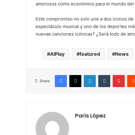
amorosos como económico para el mundo del d
Este compromiso no solo une a dos iconos de 
espectáculo musical y uno de los deportes más
nuevas canciones icónicas? ¿Será todo de am
AIPlay
featured
News
Facebook
X
LinkedIn
Tumblr
Pinte
Share
Paris López