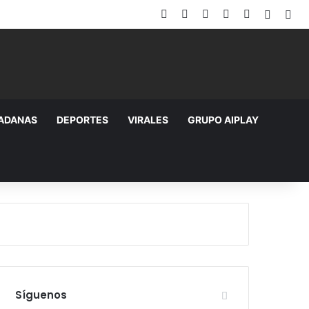
Facebook
X
YouTube
Instagram
TikTok
Random
Sid
DADANAS
DEPORTES
VIRALES
GRUPO AIPLAY
Síguenos