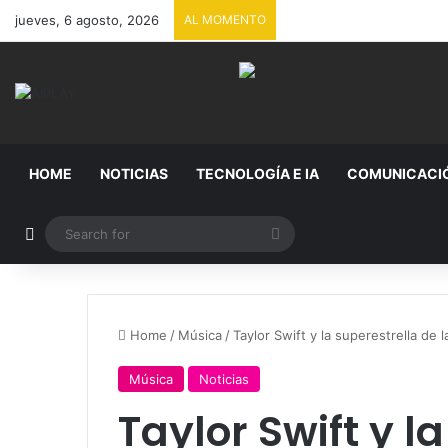
jueves, 6 agosto, 2026
AL MOMENTO
HOME
NOTICIAS
TECNOLOGÍA E IA
COMUNICACI
Random Article
Search
for
Home
/
Música
/
Taylor Swift y la superestrella de
Música
Noticias
Taylor Swift y l