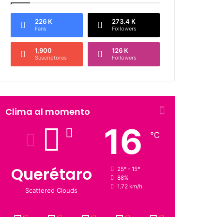
226 K
273.4 K
Fans
Followers
1,900
126 K
Suscriptores
Followers
Clima al momento
16
℃
Querétaro
25º - 15º
88%
1.72 km/h
Scattered Clouds