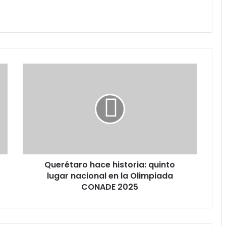
Querétaro
hace
historia:
quinto
lugar
nacional
en
la
Olimpiada
Querétaro hace historia: quinto
CONADE
2025
lugar nacional en la Olimpiada
CONADE 2025