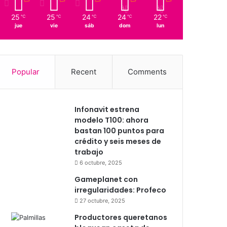
25
25
24
24
22
℃
℃
℃
℃
℃
jue
vie
sáb
dom
lun
Popular
Recent
Comments
Infonavit estrena
modelo T100: ahora
bastan 100 puntos para
crédito y seis meses de
trabajo
6 octubre, 2025
Gameplanet con
irregularidades: Profeco
27 octubre, 2025
Productores queretanos