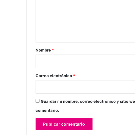
m
e
n
t
a
r
Nombre
*
i
o
*
Correo electrónico
*
Guardar mi nombre, correo electrónico y sitio w
comentario.