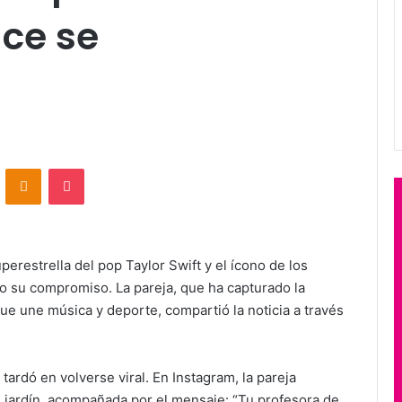
lce se
VKontakte
Odnoklassniki
Pocket
erestrella del pop Taylor Swift y el ícono de los
do su compromiso. La pareja, que ha capturado la
ue une música y deporte, compartió la noticia a través
tardó en volverse viral. En Instagram, la pareja
 jardín, acompañada por el mensaje: “Tu profesora de