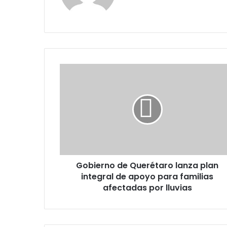
Gobierno
de
Querétaro
lanza
plan
integral
de
apoyo
para
Gobierno de Querétaro lanza plan
familias
afectadas
integral de apoyo para familias
por
afectadas por lluvias
lluvias