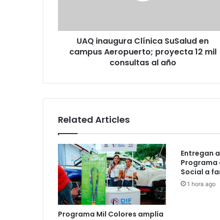
Aeropuerto;
proyecta
12
UAQ inaugura Clínica SuSalud en
mil
consultas
campus Aeropuerto; proyecta 12 mil
al
consultas al año
año
Related Articles
Entregan a
Programa 
Social a f
1 hora ago
Programa Mil Colores amplía