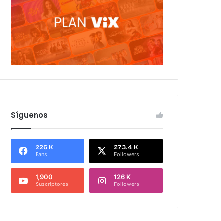
Síguenos
226 K
273.4 K
Fans
Followers
1,900
126 K
Suscriptores
Followers