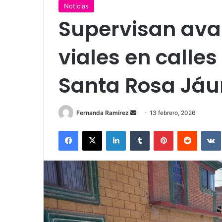
Noticias
Supervisan ava
viales en calle
Santa Rosa Jáu
Send
Fernanda Ramírez
13 febrero, 2026
an
Facebook
X
LinkedIn
Tumblr
Pinterest
Reddit
email