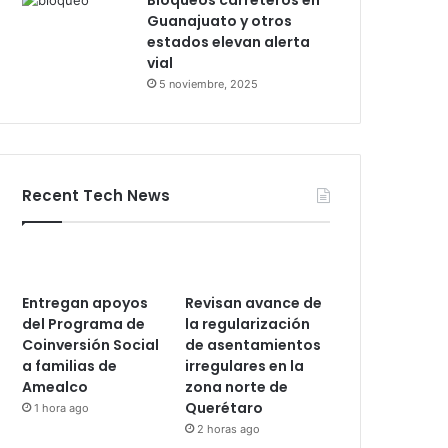
Bloqueos carreteros en
Guanajuato y otros
estados elevan alerta
vial
5 noviembre, 2025
Recent Tech News
Entregan apoyos
Revisan avance de
del Programa de
la regularización
Coinversión Social
de asentamientos
a familias de
irregulares en la
Amealco
zona norte de
Querétaro
1 hora ago
2 horas ago