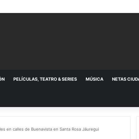
ÓN
PELÍCULAS, TEATRO & SERIES
MÚSICA
NETAS CIU
les en calles de Buenavista en Santa Rosa Jáuregui