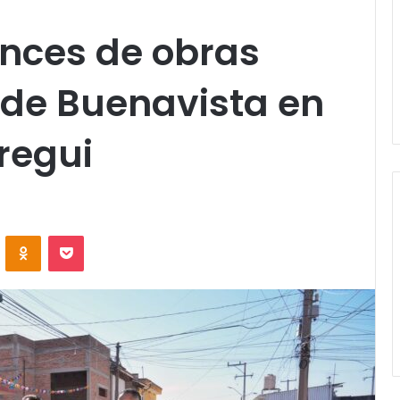
nces de obras
s de Buenavista en
regui
VKontakte
Odnoklassniki
Pocket