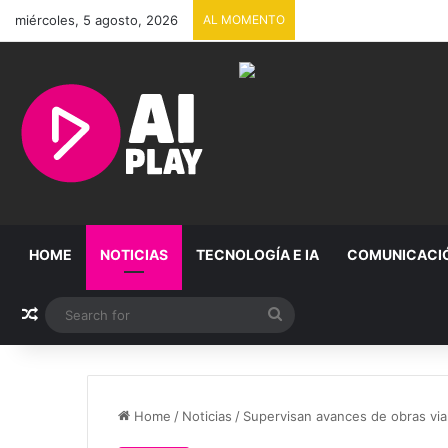
miércoles, 5 agosto, 2026
AL MOMENTO
HOME
NOTICIAS
TECNOLOGÍA E IA
COMUNICACI
Random Article
Search
for
Home
/
Noticias
/
Supervisan avances de obras via