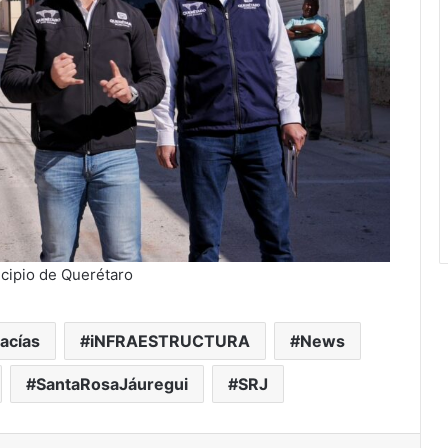
icipio de Querétaro
acías
iNFRAESTRUCTURA
News
SantaRosaJáuregui
SRJ