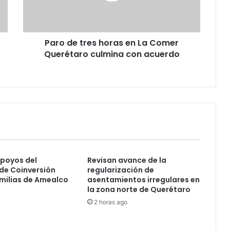
Comer
Querétaro
culmina
Paro de tres horas en La Comer
con
acuerdo
Querétaro culmina con acuerdo
poyos del
Revisan avance de la
de Coinversión
regularización de
amilias de Amealco
asentamientos irregulares en
la zona norte de Querétaro
2 horas ago