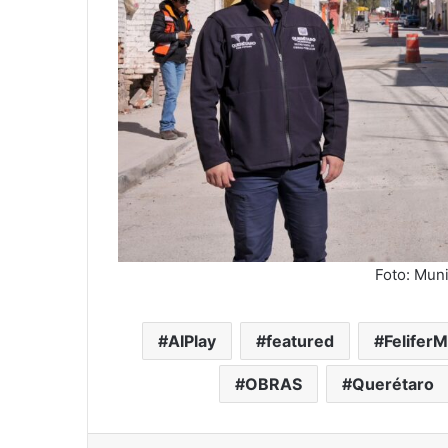
Foto: Mun
AIPlay
featured
FeliferM
OBRAS
Querétaro