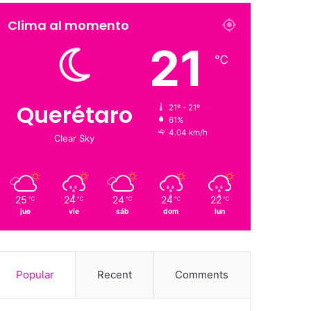
Clima al momento
21
℃
Querétaro
21º - 21º
61%
4.04 km/h
Clear Sky
25
24
24
24
22
℃
℃
℃
℃
℃
jue
vie
sáb
dom
lun
Popular
Recent
Comments