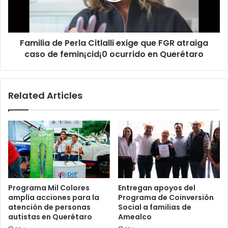
FGR
atraiga
caso
Familia de Perla Citlalli exige que FGR atraiga
de
femin¡cid¡0
caso de femin¡cid¡0 ocurrido en Querétaro
ocurrido
en
Querétaro
Related Articles
Programa Mil Colores
Entregan apoyos del
amplía acciones para la
Programa de Coinversión
atención de personas
Social a familias de
autistas en Querétaro
Amealco