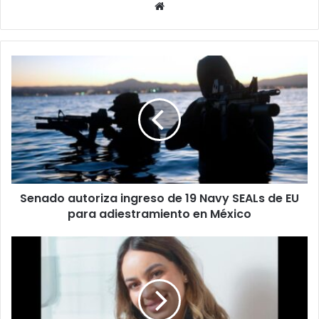
Website
Senado
autoriza
ingreso
de
19
Navy
SEALs
de
EU
Senado autoriza ingreso de 19 Navy SEALs de EU
para
adiestramiento
para adiestramiento en México
en
México
Familia
de
Perla
Citlalli
exige
que