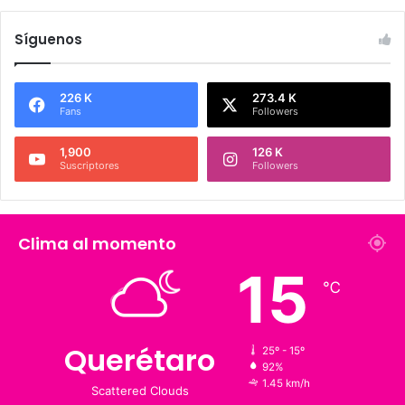
Síguenos
226 K
273.4 K
Fans
Followers
1,900
126 K
Suscriptores
Followers
Clima al momento
15
℃