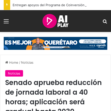
Entregan apoyos del Programa de Coinversión Social a familias de Amealco
Menu
Se
Home
/
Noticias
Noticias
Senado aprueba reducción
de jornada laboral a 40
horas; aplicación será