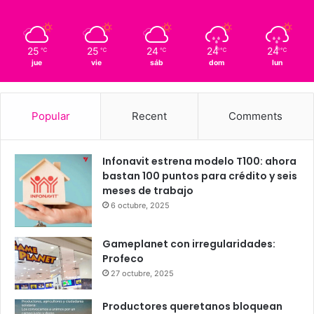
Querétaro
25º - 15º
92%
1.45 km/h
Scattered Clouds
25
25
24
24
24
℃
℃
℃
℃
℃
jue
vie
sáb
dom
lun
Popular
Recent
Comments
Infonavit estrena modelo T100: ahora
bastan 100 puntos para crédito y seis
meses de trabajo
6 octubre, 2025