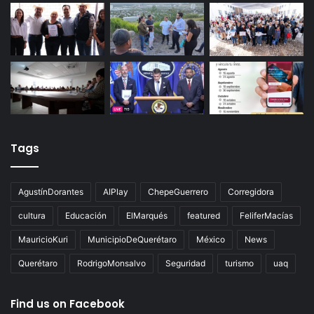
Tags
AgustínDorantes
AIPlay
ChepeGuerrero
Corregidora
cultura
Educación
ElMarqués
featured
FeliferMacías