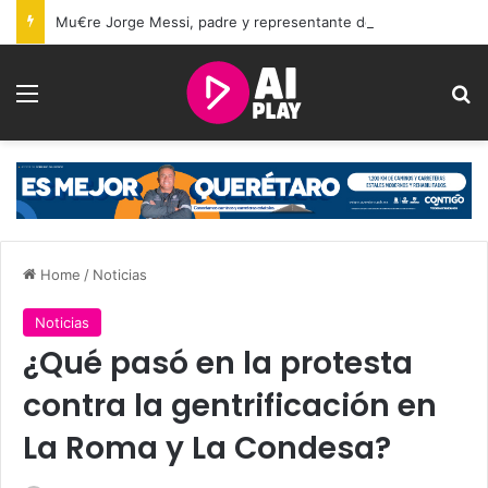
Mu€re Jorge Messi, padre y representante de Lionel Messi, a los 68 años
Menu
Se
Home
/
Noticias
Noticias
¿Qué pasó en la protesta
contra la gentrificación en
La Roma y La Condesa?