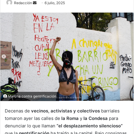
Send
Redacción
6 julio, 2025
an
email
Marcha contra gentrificación
Decenas de
vecinos, activistas y colectivos
barriales
tomaron ayer las calles de
la Roma
y
la
Condesa
para
denunciar lo que llaman
“el desplazamiento silencioso”
que la
gentrificación
ha traído a la capital. Bajo consignas