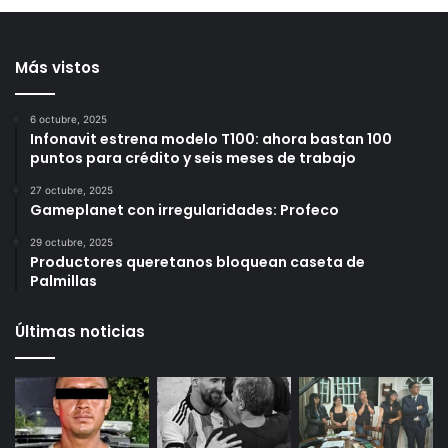
contra 2 viviendas en
reporta acciones sociales
Loma Dorada
y resultados de seguridad
durante julio
1 día ago
1 día ago
Más vistos
6 octubre, 2025
Infonavit estrena modelo T100: ahora bastan 100
puntos para crédito y seis meses de trabajo
27 octubre, 2025
Gameplanet con irregularidades: Profeco
29 octubre, 2025
Productores queretanos bloquean caseta de
Palmillas
Últimas noticias