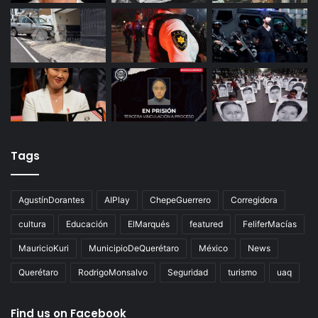
Tags
AgustínDorantes
AIPlay
ChepeGuerrero
Corregidora
cultura
Educación
ElMarqués
featured
FeliferMacías