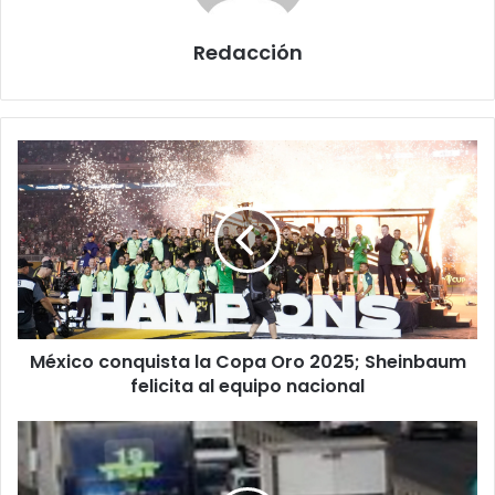
Redacción
México
conquista
la
Copa
Oro
2025;
Sheinbaum
felicita
al
México conquista la Copa Oro 2025; Sheinbaum
equipo
nacional
felicita al equipo nacional
Anuncian
bloqueo
de