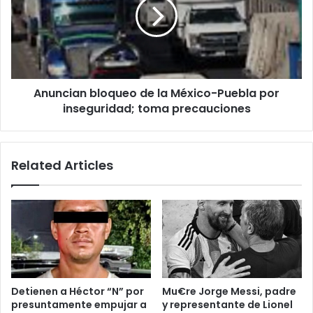
la
México-
Puebla
por
inseguridad;
toma
Anuncian bloqueo de la México-Puebla por
precauciones
inseguridad; toma precauciones
Related Articles
Detienen a Héctor “N” por
Mu€re Jorge Messi, padre
presuntamente empujar a
y representante de Lionel