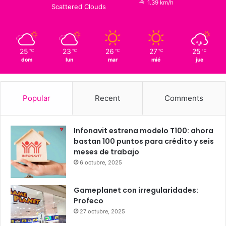
17
℃
Querétaro
25º - 14º
76%
1.39 km/h
Scattered Clouds
25
23
26
27
25
℃
℃
℃
℃
℃
dom
lun
mar
mié
jue
Popular
Recent
Comments
Infonavit estrena modelo T100: ahora
bastan 100 puntos para crédito y seis
meses de trabajo
6 octubre, 2025