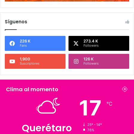
Síguenos
226 K
273.4 K
Fans
Followers
1,900
126 K
Suscriptores
Followers
Clima al momento