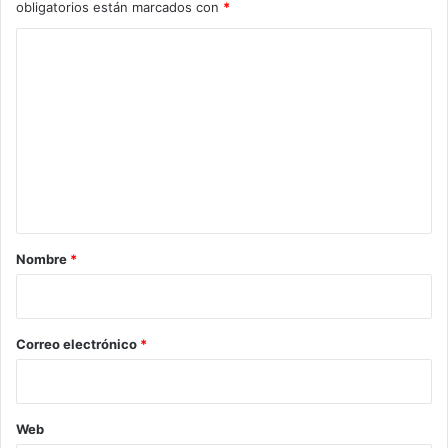
obligatorios están marcados con
*
C
o
m
e
n
t
a
r
Nombre
*
i
o
*
Correo electrónico
*
Web