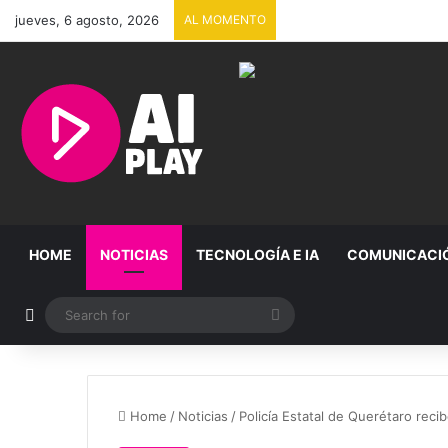
jueves, 6 agosto, 2026
AL MOMENTO
HOME
NOTICIAS
TECNOLOGÍA E IA
COMUNICACI
Random Article
Search
for
Home
/
Noticias
/
Policía Estatal de Querétaro reci