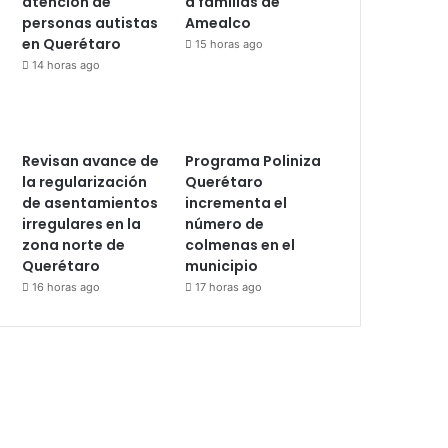
atención de
a familias de
personas autistas
Amealco
en Querétaro
15 horas ago
14 horas ago
Revisan avance de
Programa Poliniza
la regularización
Querétaro
de asentamientos
incrementa el
irregulares en la
número de
zona norte de
colmenas en el
Querétaro
municipio
16 horas ago
17 horas ago