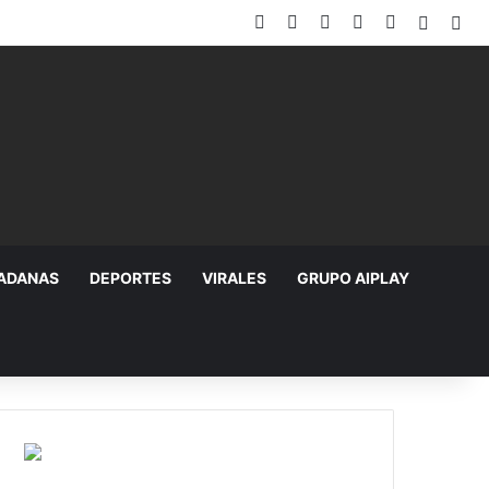
Facebook
X
YouTube
Instagram
TikTok
Random
Sid
DADANAS
DEPORTES
VIRALES
GRUPO AIPLAY