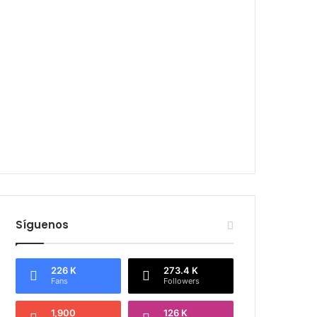
Síguenos
226 K
273.4 K
Fans
Followers
1,900
126 K