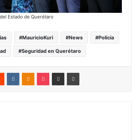
 del Estado de Querétaro
ías
MauricioKuri
News
Policía
dad
Seguridad en Querétaro
rest
Reddit
VKontakte
Odnoklassniki
Pocket
Share via Email
Print