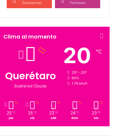
Suscriptores
Followers
Clima al momento
20
℃
Querétaro
25º - 20º
64%
1.76 km/h
Scattered Clouds
25
25
23
24
23
℃
℃
℃
℃
℃
jue
vie
sáb
dom
lun