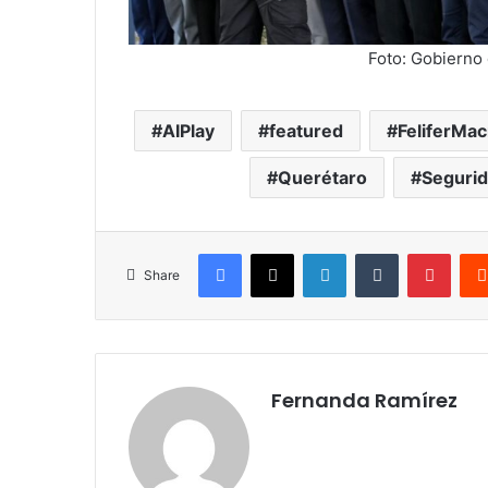
Foto: Gobierno
AIPlay
featured
FeliferMac
Querétaro
Seguri
Facebook
X
LinkedIn
Tumblr
Pinte
Share
Fernanda Ramírez