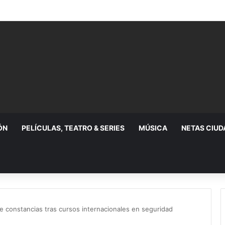
ÓN
PELÍCULAS, TEATRO & SERIES
MÚSICA
NETAS CIU
be constancias tras cursos internacionales en seguridad