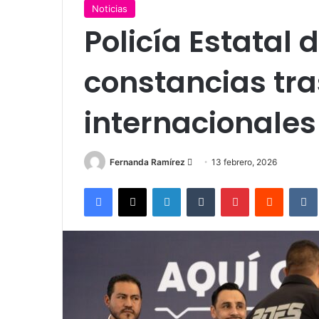
Noticias
Policía Estatal 
constancias tra
internacionales
Send
Fernanda Ramírez
13 febrero, 2026
an
Facebook
X
LinkedIn
Tumblr
Pinterest
Reddit
email