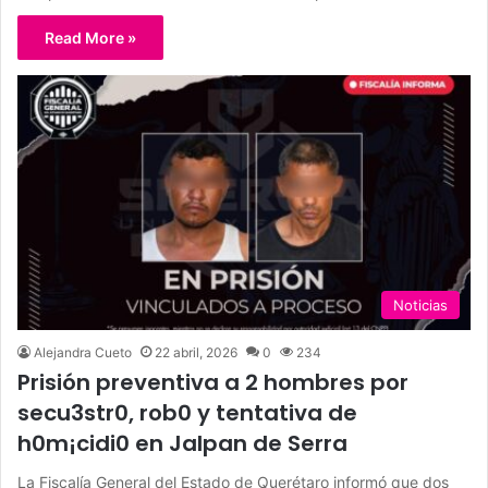
Read More »
Noticias
Alejandra Cueto
22 abril, 2026
0
234
Prisión preventiva a 2 hombres por
secu3str0, rob0 y tentativa de
h0m¡cidi0 en Jalpan de Serra
La Fiscalía General del Estado de Querétaro informó que dos