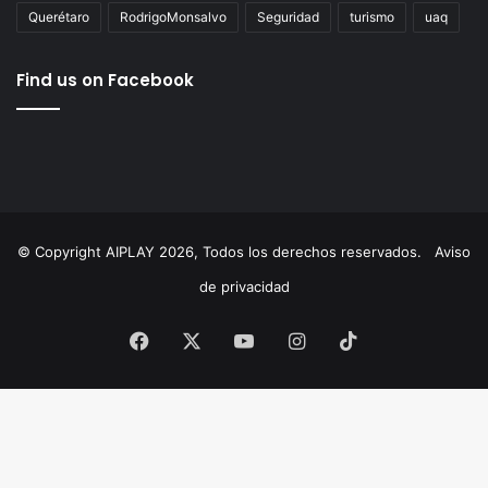
AgustínDorantes
AIPlay
ChepeGuerrero
Corregidora
cultura
Educación
ElMarqués
featured
FeliferMacías
MauricioKuri
MunicipioDeQuerétaro
México
News
Querétaro
RodrigoMonsalvo
Seguridad
turismo
uaq
Find us on Facebook
© Copyright AIPLAY 2026, Todos los derechos reservados.
Aviso
de privacidad
Facebook
X
YouTube
Instagram
TikTok