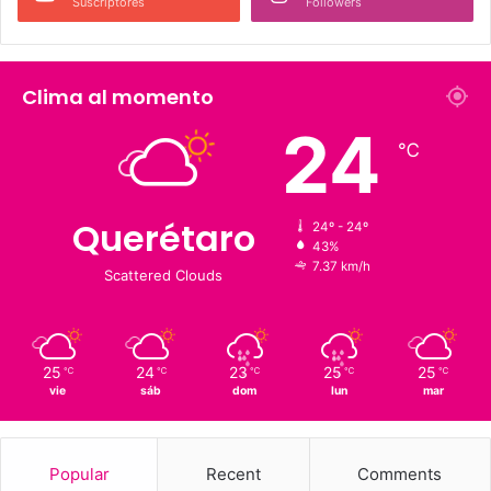
226 K
273.4 K
Fans
Followers
1,900
126 K
Suscriptores
Followers
Clima al momento
24
℃
Querétaro
24º - 24º
43%
7.37 km/h
Scattered Clouds