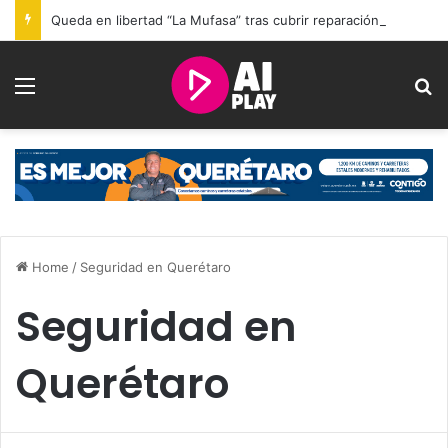
Queda en libertad “La Mufasa” tras cubrir reparación del daño por mu3rte de 2 personas en Querétaro
Menu
S
Home
/
Seguridad en Querétaro
Seguridad en
Querétaro