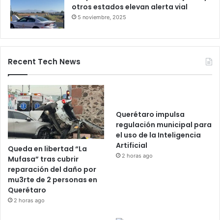
Bloqueo en la autopista León–
Salamanca deja pasajeros varados
por 24 horas
28 octubre, 2025
Bloqueos carreteros en Guanajuato y
otros estados elevan alerta vial
5 noviembre, 2025
Recent Tech News
Querétaro impulsa
regulación municipal para
el uso de la Inteligencia
Artificial
Queda en libertad “La
2 horas ago
Mufasa” tras cubrir