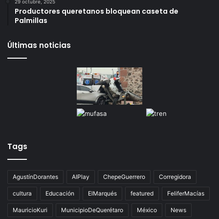
Infonavit estrena modelo T100: ahora bastan 100
puntos para crédito y seis meses de trabajo
27 octubre, 2025
Gameplanet con irregularidades: Profeco
29 octubre, 2025
Productores queretanos bloquean caseta de
Palmillas
Últimas noticias
Tags