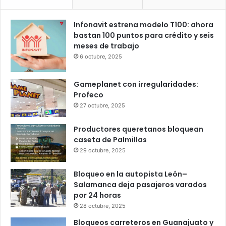
25
24
23
25
25
℃
℃
℃
℃
℃
vie
sáb
dom
lun
mar
Popular
Recent
Comments
Infonavit estrena modelo T100: ahora
bastan 100 puntos para crédito y seis
meses de trabajo
6 octubre, 2025
Gameplanet con irregularidades:
Profeco
27 octubre, 2025
Productores queretanos bloquean
caseta de Palmillas
29 octubre, 2025