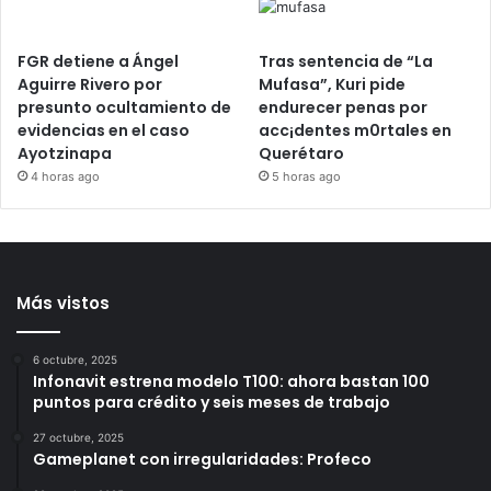
reparación del daño por
mu3rte de 2 personas en
Querétaro
2 horas ago
FGR detiene a Ángel
Tras sentencia de “La
Aguirre Rivero por
Mufasa”, Kuri pide
presunto ocultamiento de
endurecer penas por
evidencias en el caso
acc¡dentes m0rtales en
Ayotzinapa
Querétaro
4 horas ago
5 horas ago
Más vistos
6 octubre, 2025