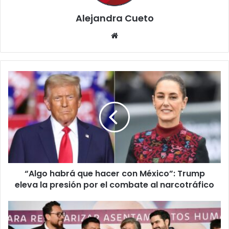
Alejandra Cueto
Website
“Algo
habrá
que
hacer
con
México”:
Trump
eleva
la
“Algo habrá que hacer con México”: Trump
presión
por
eleva la presión por el combate al narcotráfico
el
combate
Entrega
al
de
narcotráfico
104