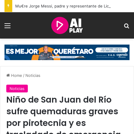
Mu€re Jorge Messi, padre y representante de Lionel Messi, a los 68 años
Menu
Se
Home
/
Noticias
Noticias
Niño de San Juan del Río
sufre quemaduras graves
por pirotecnia y es