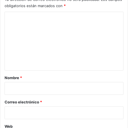
obligatorios están marcados con
*
C
o
m
e
n
t
a
r
Nombre
*
i
o
*
Correo electrónico
*
Web