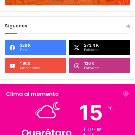
Síguenos
226 K
273.4 K
Fans
Followers
1,900
126 K
Suscriptores
Followers
Clima al momento