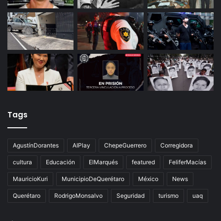
Últimas noticias
Tags
AgustínDorantes
AIPlay
ChepeGuerrero
Corregidora
cultura
Educación
ElMarqués
featured
FeliferMacías