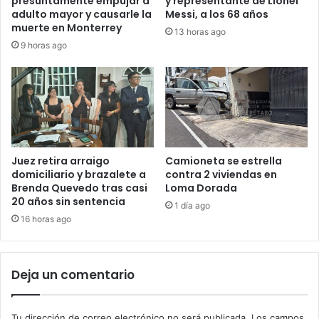
presuntamente empujar a
y representante de Lionel
adulto mayor y causarle la
Messi, a los 68 años
muerte en Monterrey
13 horas ago
9 horas ago
Juez retira arraigo
Camioneta se estrella
domiciliario y brazalete a
contra 2 viviendas en
Brenda Quevedo tras casi
Loma Dorada
20 años sin sentencia
1 día ago
16 horas ago
Deja un comentario
Tu dirección de correo electrónico no será publicada.
Los campos