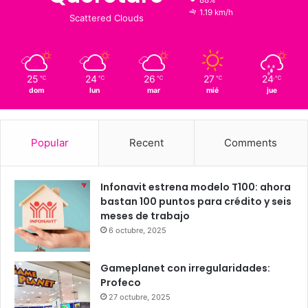
15
℃
Querétaro
25º - 15º
88%
1.19 km/h
Scattered Clouds
25
24
26
27
24
℃
℃
℃
℃
℃
dom
lun
mar
mié
jue
Popular
Recent
Comments
Infonavit estrena modelo T100: ahora
bastan 100 puntos para crédito y seis
meses de trabajo