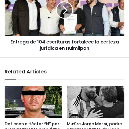
escrituras
fortalece
la
certeza
jurídica
en
Entrega de 104 escrituras fortalece la certeza
Huimilpan
jurídica en Huimilpan
Related Articles
Detienen a Héctor “N” por
Mu€re Jorge Messi, padre