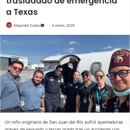
trasladado de emergencia
a Texas
Send
Alejandra Cueto
4 enero, 2026
an
email
Un niño originario de San Juan del Río sufrió quemaduras
graves de segundo y tercer grado tras un accidente con