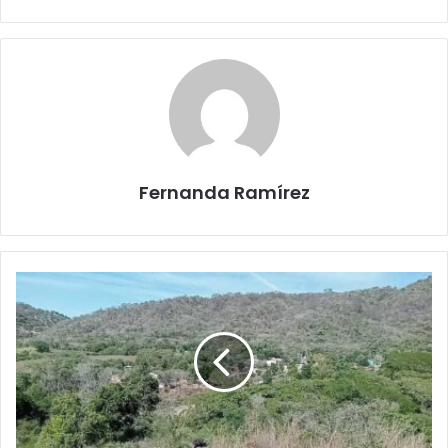
Fernanda Ramírez
Caso
Concordia:
localizan
sin
vida
a
5
de