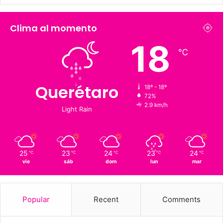
226 K
273.4 K
Fans
Followers
1,900
126 K
Suscriptores
Followers
Clima al momento
18
℃
Querétaro
18º - 18º
72%
2.9 km/h
Light Rain
25
23
24
23
24
℃
℃
℃
℃
℃
vie
sáb
dom
lun
mar