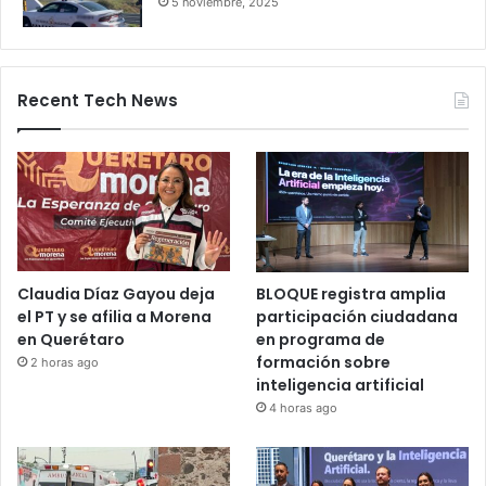
por 24 horas
28 octubre, 2025
Bloqueos carreteros en Guanajuato y
otros estados elevan alerta vial
5 noviembre, 2025
Recent Tech News
Claudia Díaz Gayou deja
BLOQUE registra amplia
el PT y se afilia a Morena
participación ciudadana
en Querétaro
en programa de
formación sobre
2 horas ago