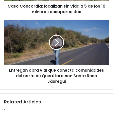
los
Caso Concordia: localizan sin vida a 5 de los 10
10
mineros
mineros desaparecidos
desaparecidos
Entregan
obra
vial
que
conecta
comunidades
del
norte
de
Entregan obra vial que conecta comunidades
Querétaro
con
del norte de Querétaro con Santa Rosa
Santa
Jáuregui
Rosa
Jáuregui
Related Articles