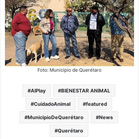
Foto: Municipio de Querétaro
AIPlay
BIENESTAR ANIMAL
CuidadoAnimal
featured
MunicipioDeQuerétaro
News
Querétaro