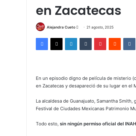
en Zacatecas
Send
Alejandra Cueto
21 agosto, 2025
an
Facebook
X
LinkedIn
Tumblr
Pinterest
Reddit
email
En un episodio digno de película de misterio 
en Zacatecas y desapareció de su lugar en el
La alcaldesa de Guanajuato, Samantha Smith, g
Festival de Ciudades Mexicanas Patrimonio M
Todo esto,
sin ningún permiso oficial del INA