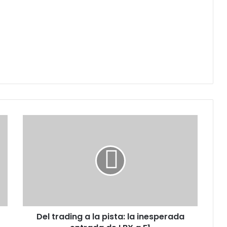
Del
trading
a
la
pista:
la
inesperada
entrada
de
Del trading a la pista: la inesperada
LBX
a