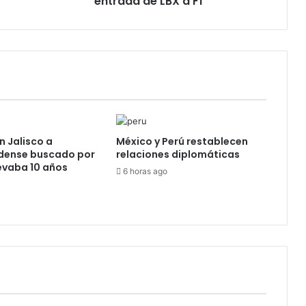
entrada de LBX a F1
F1
n Jalisco a
México y Perú restablecen
dense buscado por
relaciones diplomáticas
levaba 10 años
6 horas ago