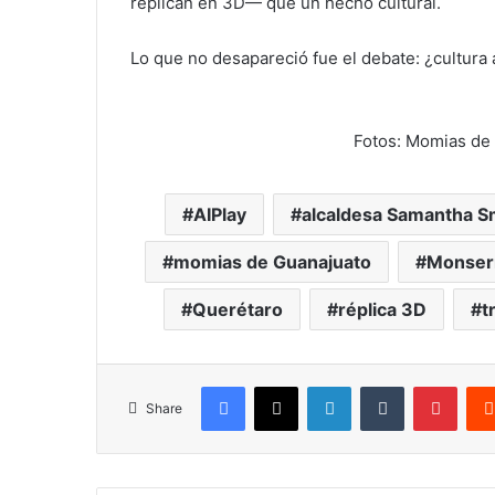
replican en 3D— que un hecho cultural.
Lo que no desapareció fue el debate: ¿cultura 
Fotos: Momias de 
AIPlay
alcaldesa Samantha S
momias de Guanajuato
Monser
Querétaro
réplica 3D
t
Facebook
X
LinkedIn
Tumblr
Pinte
Share