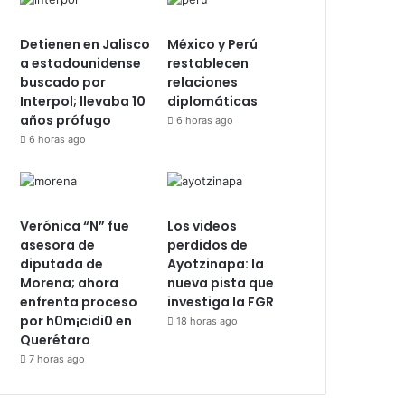
Detienen en Jalisco
México y Perú
a estadounidense
restablecen
buscado por
relaciones
Interpol; llevaba 10
diplomáticas
años prófugo
6 horas ago
6 horas ago
Verónica “N” fue
Los videos
asesora de
perdidos de
diputada de
Ayotzinapa: la
Morena; ahora
nueva pista que
enfrenta proceso
investiga la FGR
por h0m¡cidi0 en
18 horas ago
Querétaro
7 horas ago