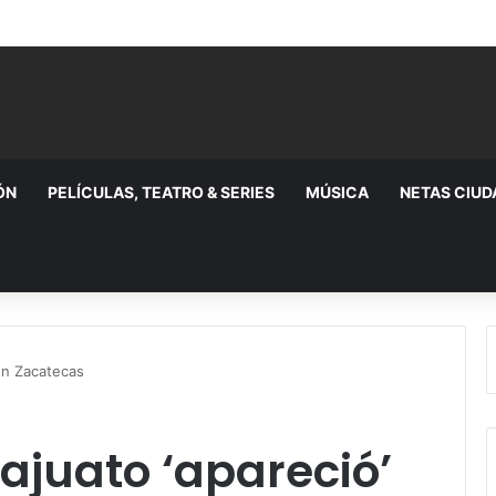
ÓN
PELÍCULAS, TEATRO & SERIES
MÚSICA
NETAS CIU
en Zacatecas
juato ‘apareció’