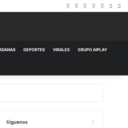
Facebook
X
YouTube
Instagram
TikTok
Random
Sid
DADANAS
DEPORTES
VIRALES
GRUPO AIPLAY
Síguenos