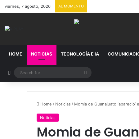
viernes, 7 agosto, 2026
AL MOMENTO
HOME
NOTICIAS
TECNOLOGÍA E IA
COMUNICACI
Random Article
Search
for
Home
/
Noticias
/
Momia de Guanajuato ‘apareció’ 
Noticias
Momia de Guana