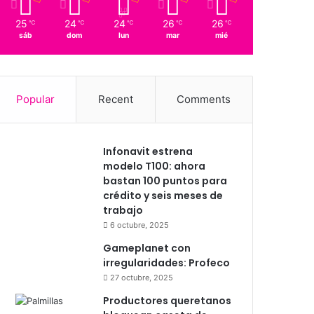
25
24
24
26
26
℃
℃
℃
℃
℃
sáb
dom
lun
mar
mié
Popular
Recent
Comments
Infonavit estrena
modelo T100: ahora
bastan 100 puntos para
crédito y seis meses de
trabajo
6 octubre, 2025
Gameplanet con
irregularidades: Profeco
27 octubre, 2025
Productores queretanos