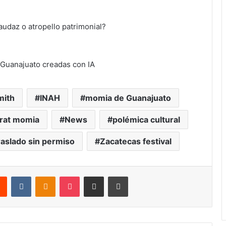
audaz o atropello patrimonial?
Guanajuato creadas con IA
mith
INAH
momia de Guanajuato
rat momia
News
polémica cultural
raslado sin permiso
Zacatecas festival
rest
Reddit
VKontakte
Odnoklassniki
Pocket
Share via Email
Print