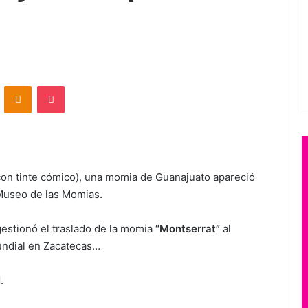
VKontakte
Odnoklassniki
Pocket
(con tinte cómico), una momia de Guanajuato apareció
 Museo de las Momias.
estionó el traslado de la momia
“Montserrat”
al
undial en Zacatecas…
H
.