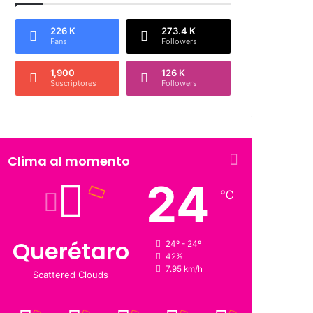
226 K
273.4 K
Fans
Followers
1,900
126 K
Suscriptores
Followers
Clima al momento
24
℃
Querétaro
24º - 24º
42%
7.95 km/h
Scattered Clouds