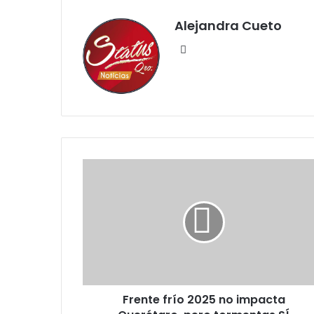
Alejandra Cueto
Website
Frente
frío
2025
no
impacta
Querétaro,
pero
tormentas
SÍ
Frente frío 2025 no impacta