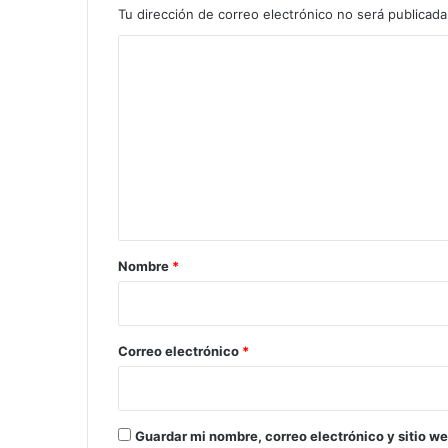
Tu dirección de correo electrónico no será publicada
C
o
m
e
n
t
a
r
Nombre
*
i
o
*
Correo electrónico
*
Guardar mi nombre, correo electrónico y sitio w