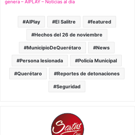
genera – AIPLAY – Noticias al día
AIPlay
El Salitre
featured
Hechos del 26 de noviembre
MunicipioDeQuerétaro
News
Persona lesionada
Policía Municipal
Querétaro
Reportes de detonaciones
Seguridad