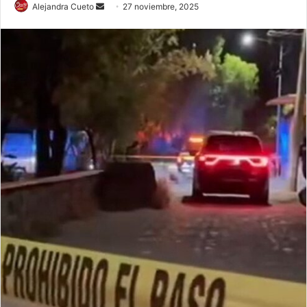
Send
Alejandra Cueto
27 noviembre, 2025
an
email