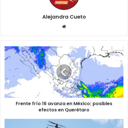
Alejandra Cueto
Website
Frente
frío
16
avanza
en
México;
posibles
efectos
en
Frente frío 16 avanza en México; posibles
Querétaro
efectos en Querétaro
¿Paquetería
con