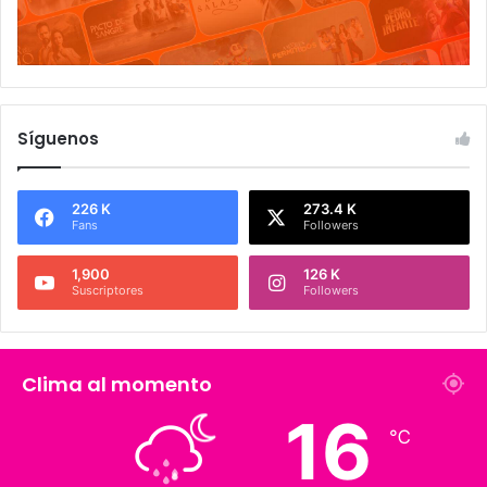
Síguenos
226 K
273.4 K
Fans
Followers
1,900
126 K
Suscriptores
Followers