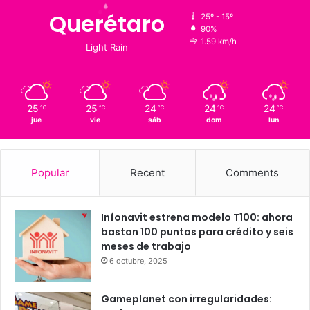
Clima al momento
16
℃
Querétaro
25º - 15º
90%
1.59 km/h
Light Rain
25
25
24
24
24
℃
℃
℃
℃
℃
jue
vie
sáb
dom
lun
Popular
Recent
Comments
Infonavit estrena modelo T100: ahora
bastan 100 puntos para crédito y seis