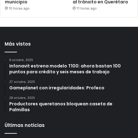
Programa Poliniza
Supervisan labores
Querétaro incrementa el
nocturnas de bacheo
número de colmenas en el
para reducir afectaciones
municipio
al tránsito en Querétaro
10 horas ago
11 horas ago
Más vistos
6 octubre, 2025
Infonavit estrena modelo T100: ahora bastan 100
puntos para crédito y seis meses de trabajo
27 octubre, 2025
Gameplanet con irregularidades: Profeco
29 octubre, 2025