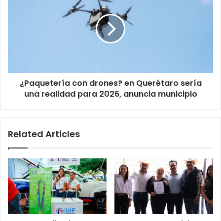
drones?
en
Querétaro
sería
una
realidad
para
¿Paquetería con drones? en Querétaro sería
2026,
anuncia
una realidad para 2026, anuncia municipio
municipio
Related Articles