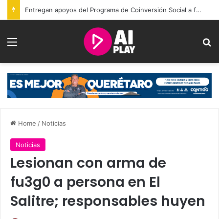
Entregan apoyos del Programa de Coinversión Social a familias de Amealco
Menu
Se
Home
/
Noticias
Noticias
Lesionan con arma de
fu3g0 a persona en El
Salitre; responsables huyen