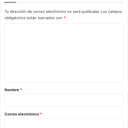
Tu dirección de correo electrónico no será publicada.
Los campos
obligatorios están marcados con
*
C
o
m
e
n
t
a
r
Nombre
*
i
o
*
Correo electrónico
*