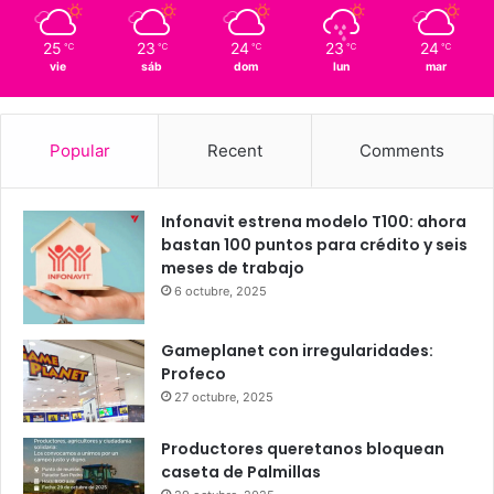
Querétaro
17º - 17º
85%
2.07 km/h
Clear Sky
25
23
24
23
24
℃
℃
℃
℃
℃
vie
sáb
dom
lun
mar
Popular
Recent
Comments
Infonavit estrena modelo T100: ahora
bastan 100 puntos para crédito y seis
meses de trabajo
6 octubre, 2025
Gameplanet con irregularidades: