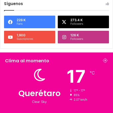
Síguenos
226 K
273.4 K
Fans
Followers
1,900
126 K
Suscriptores
Followers
Clima al momento
17
℃