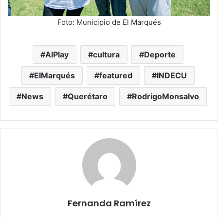
Foto: Municipio de El Marqués
AIPlay
cultura
Deporte
ElMarqués
featured
INDECU
News
Querétaro
RodrigoMonsalvo
Fernanda Ramírez