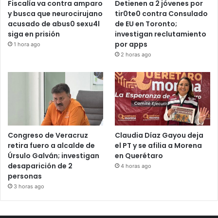
Fiscalía va contra amparo
Detienen a 2 jóvenes por
y busca que neurocirujano
tir0te0 contra Consulado
acusado de abus0 sexu4l
de EU en Toronto;
siga en prisión
investigan reclutamiento
por apps
1 hora ago
2 horas ago
Congreso de Veracruz
Claudia Díaz Gayou deja
retira fuero a alcalde de
el PT y se afilia a Morena
Úrsulo Galván; investigan
en Querétaro