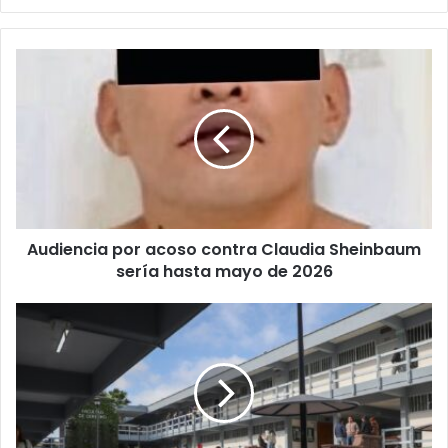
Audiencia
por
acoso
contra
Claudia
Sheinbaum
sería
hasta
mayo
Audiencia por acoso contra Claudia Sheinbaum
de
2026
sería hasta mayo de 2026
Alertan
por
portal
falso
de
servicios
estudiantiles