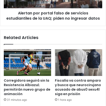
de
la
Alertan por portal falso de servicios
UAQ;
piden
estudiantiles de la UAQ; piden no ingresar datos
no
ingresar
datos
Related Articles
Corregidora seguirá sin la
Fiscalía va contra amparo
Resistencia Albiazul;
y busca que neurocirujano
permitirán nuevo grupo de
acusado de abus0 sexu4l
animación
siga en prisión
31 minutos ago
1 hora ago