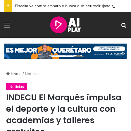
Fiscalía va contra amparo y busca que neurocirujano acusado de abus0 sexu4l siga en prisión
Menu
Se
Home
/
Noticias
Noticias
INDECU El Marqués impulsa
el deporte y la cultura con
academias y talleres