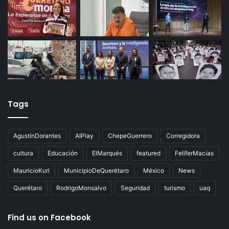
Tags
AgustínDorantes
AIPlay
ChepeGuerrero
Corregidora
cultura
Educación
ElMarqués
featured
FeliferMacías
MauricioKuri
MunicipioDeQuerétaro
México
News