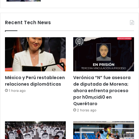
28 octubre, 2025
Bloqueos carreteros en Guanajuato y
otros estados elevan alerta vial
5 noviembre, 2025
Recent Tech News
México y Perú restablecen
Verónica “N” fue asesora
relaciones diplomáticas
de diputada de Morena;
ahora enfrenta proceso
1 hora ago
por h0m¡cidi0 en
Querétaro