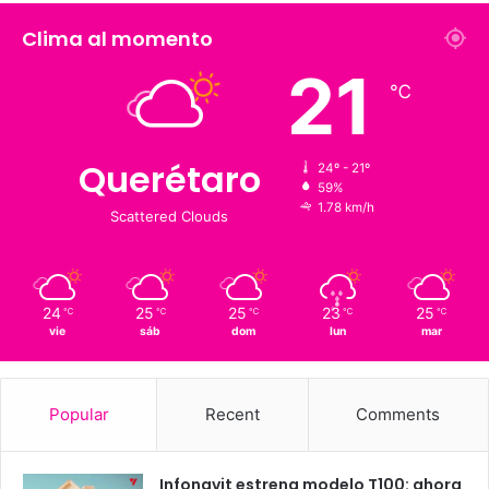
Fans
Followers
1,900
126 K
Suscriptores
Followers
Clima al momento
21
℃
Querétaro
24º - 21º
59%
1.78 km/h
Scattered Clouds
24
25
25
23
25
℃
℃
℃
℃
℃
vie
sáb
dom
lun
mar