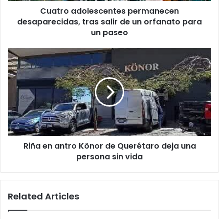
Cuatro adolescentes permanecen
para
un
desaparecidas, tras salir de un orfanato para
paseo
un paseo
Riña
en
antro
Könor
de
Querétaro
deja
una
persona
Riña en antro Könor de Querétaro deja una
sin
vida
persona sin vida
Related Articles