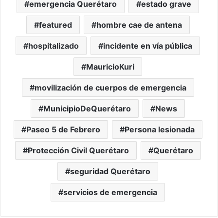
emergencia Querétaro
estado grave
featured
hombre cae de antena
hospitalizado
incidente en vía pública
MauricioKuri
movilización de cuerpos de emergencia
MunicipioDeQuerétaro
News
Paseo 5 de Febrero
Persona lesionada
Protección Civil Querétaro
Querétaro
seguridad Querétaro
servicios de emergencia