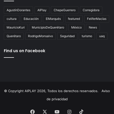
Tags
AgustínDorantes
AIPlay
ChepeGuerrero
Corregidora
cultura
Educación
ElMarqués
featured
FeliferMacías
MauricioKuri
MunicipioDeQuerétaro
México
News
Querétaro
RodrigoMonsalvo
Seguridad
turismo
uaq
Find us on Facebook