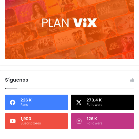
Síguenos
226 K
273.4 K