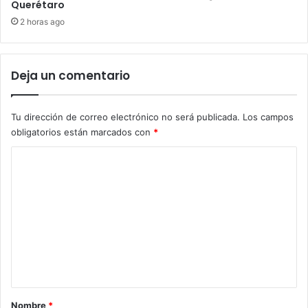
Querétaro
2 horas ago
Deja un comentario
Tu dirección de correo electrónico no será publicada.
Los campos
obligatorios están marcados con
*
C
o
m
e
n
t
a
r
Nombre
*