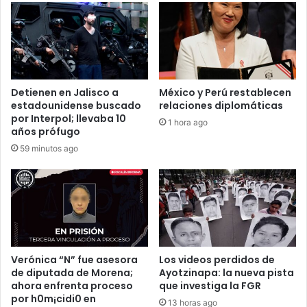
Detienen en Jalisco a
México y Perú restablecen
estadounidense buscado
relaciones diplomáticas
por Interpol; llevaba 10
1 hora ago
años prófugo
59 minutos ago
Verónica “N” fue asesora
Los videos perdidos de
de diputada de Morena;
Ayotzinapa: la nueva pista
ahora enfrenta proceso
que investiga la FGR
por h0m¡cidi0 en
13 horas ago