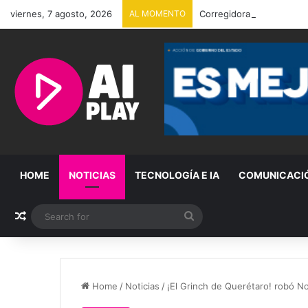
viernes, 7 agosto, 2026
AL MOMENTO
Corregidora seguirá sin l
HOME
NOTICIAS
TECNOLOGÍA E IA
COMUNICACI
Random Article
Search
for
Home
/
Noticias
/
¡El Grinch de Querétaro! robó N