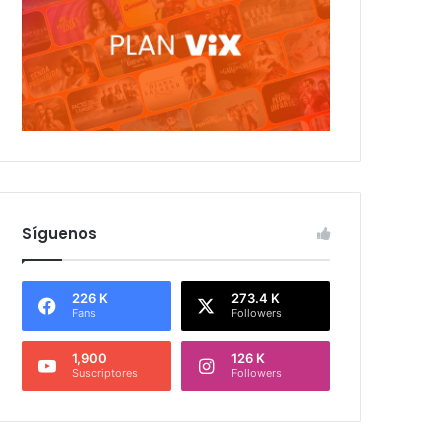
Síguenos
226 K
273.4 K
Fans
Followers
1,900
126 K