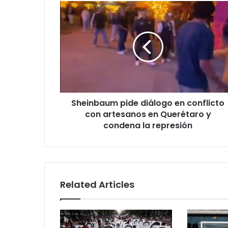
Sheinbaum
pide
diálogo
en
conflicto
con
artesanos
en
Querétaro
Sheinbaum pide diálogo en conflicto
y
condena
con artesanos en Querétaro y
la
condena la represión
represión
Related Articles