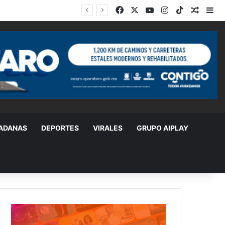
Facebook
X
YouTube
Instagram
TikTok
Random
Si
DADANAS
DEPORTES
VIRALES
GRUPO AIPLAY