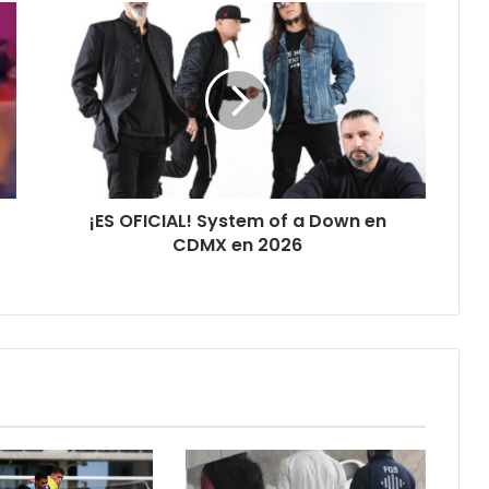
¡ES
OFICIAL!
System
of
a
Down
en
CDMX
en
¡ES OFICIAL! System of a Down en
2026
CDMX en 2026