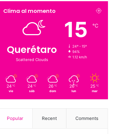
Suscriptores
Followers
Clima al momento
15
℃
Querétaro
24º - 15º
94%
1.12 km/h
Scattered Clouds
24
24
26
26
25
℃
℃
℃
℃
℃
vie
sáb
dom
lun
mar