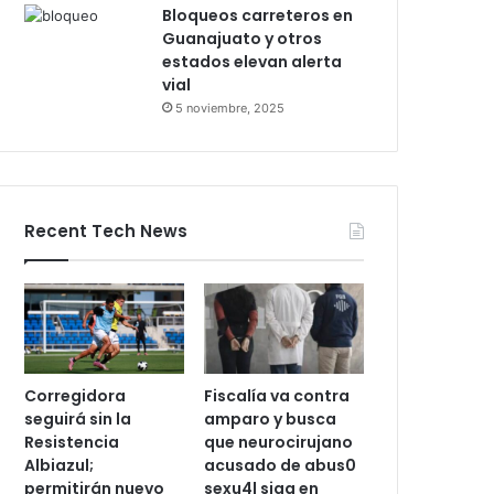
León–Salamanca deja
pasajeros varados por
24 horas
28 octubre, 2025
Bloqueos carreteros en
Guanajuato y otros
estados elevan alerta
vial
5 noviembre, 2025
Recent Tech News
Corregidora
Fiscalía va contra