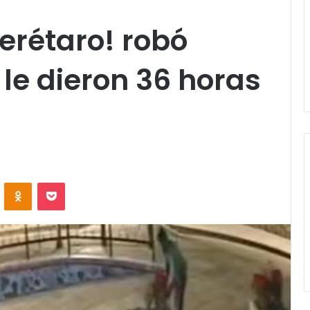
uerétaro! robó
le dieron 36 horas
VKontakte
Odnoklassniki
Pocket