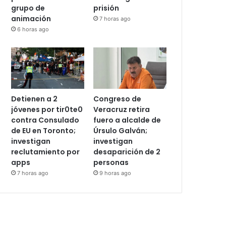
seguirá sin la
amparo y busca
Resistencia
que neurocirujano
Albiazul;
acusado de abus0
permitirán nuevo
sexu4l siga en
grupo de
prisión
animación
7 horas ago
6 horas ago
Detienen a 2
Congreso de
jóvenes por tir0te0
Veracruz retira
contra Consulado
fuero a alcalde de
de EU en Toronto;
Úrsulo Galván;
investigan
investigan
reclutamiento por
desaparición de 2
apps
personas
7 horas ago
9 horas ago