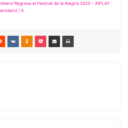
étaro! Regresa el Festival de la Alegría 2025 – AIPLAY
retaro) / X
erest
Reddit
VKontakte
Odnoklassniki
Pocket
Share via Email
Print