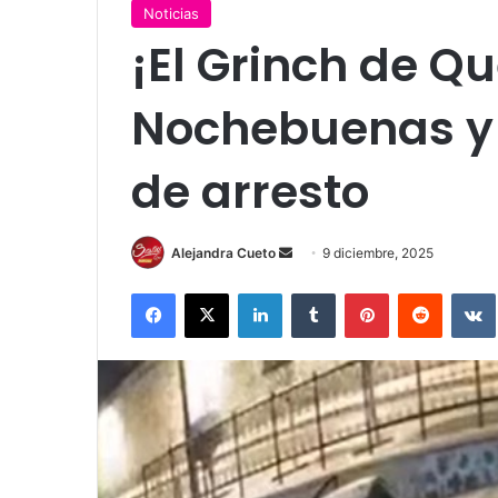
Noticias
¡El Grinch de Q
Nochebuenas y 
de arresto
Send
Alejandra Cueto
9 diciembre, 2025
an
Facebook
X
LinkedIn
Tumblr
Pinterest
Reddit
email