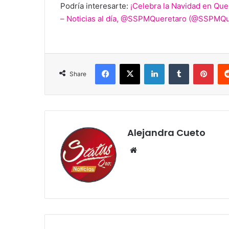
Podría interesarte:
¡Celebra la Navidad en Quer
– Noticias al día
, @SSPMQueretaro (@SSPMQue
Facebook
X
LinkedIn
Tumblr
Pint
Share
Alejandra Cueto
Website