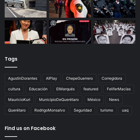
Tags
AgustínDorantes
AIPlay
ChepeGuerrero
Corregidora
cultura
Educación
ElMarqués
featured
FeliferMacías
MauricioKuri
MunicipioDeQuerétaro
México
News