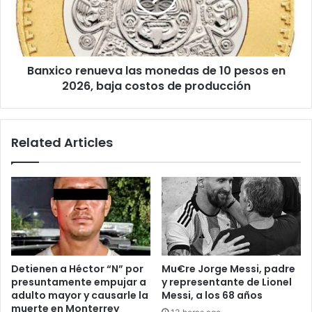
10
pesos
en
2026,
Banxico renueva las monedas de 10 pesos en
baja
costos
2026, baja costos de producción
de
producción
Related Articles
Detienen a Héctor “N” por
Mu€re Jorge Messi, padre
presuntamente empujar a
y representante de Lionel
adulto mayor y causarle la
Messi, a los 68 años
muerte en Monterrey