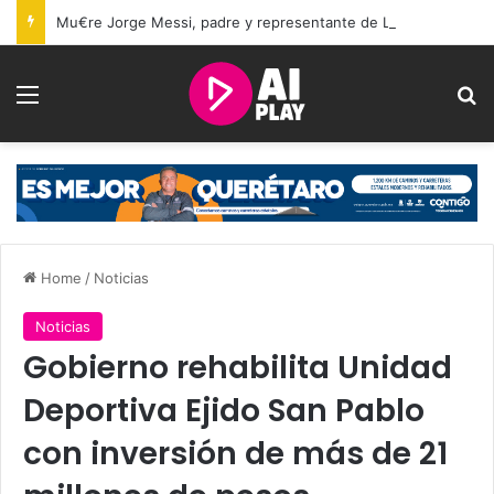
Mu€re Jorge Messi, padre y representante de Lionel Messi, a los 68 años
Menu
Se
Home
/
Noticias
Noticias
Gobierno rehabilita Unidad
Deportiva Ejido San Pablo
con inversión de más de 21