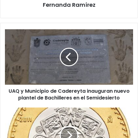
Fernanda Ramírez
UAQ
y
Municipio
de
Cadereyta
inauguran
nuevo
plantel
de
UAQ y Municipio de Cadereyta inauguran nuevo
Bachilleres
en
plantel de Bachilleres en el Semidesierto
el
Semidesierto
Banxico
renueva
las
monedas
de