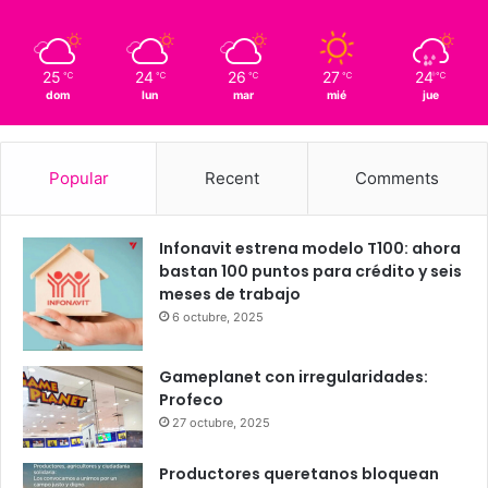
Querétaro
25º - 15º
88%
1.19 km/h
Scattered Clouds
25
24
26
27
24
℃
℃
℃
℃
℃
dom
lun
mar
mié
jue
Popular
Recent
Comments
Infonavit estrena modelo T100: ahora
bastan 100 puntos para crédito y seis
meses de trabajo
6 octubre, 2025