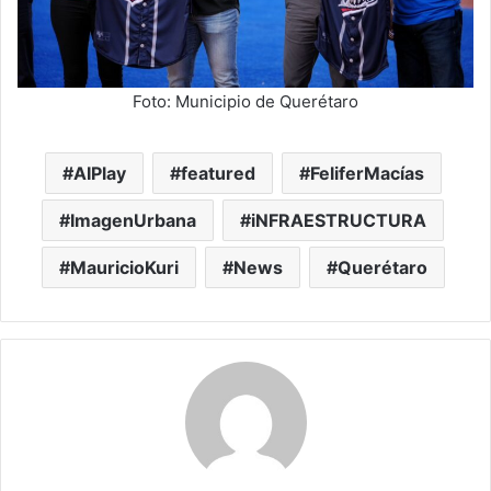
Foto: Municipio de Querétaro
AIPlay
featured
FeliferMacías
ImagenUrbana
iNFRAESTRUCTURA
MauricioKuri
News
Querétaro