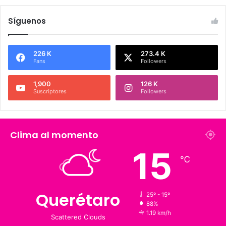
Síguenos
226 K
273.4 K
Fans
Followers
1,900
126 K
Suscriptores
Followers
Clima al momento
15
℃