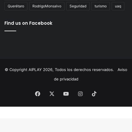
AgustínDorantes
AIPlay
ChepeGuerrero
Corregidora
cultura
Educación
ElMarqués
featured
FeliferMacías
MauricioKuri
MunicipioDeQuerétaro
México
News
Querétaro
RodrigoMonsalvo
Seguridad
turismo
uaq
Find us on Facebook
© Copyright AIPLAY 2026, Todos los derechos reservados.
Aviso
de privacidad
Facebook
X
YouTube
Instagram
TikTok