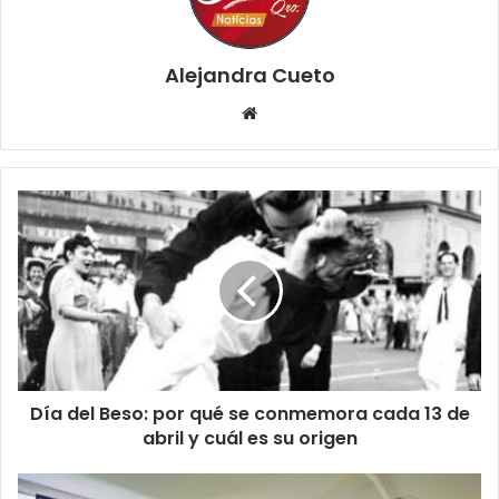
Alejandra Cueto
Website
Día
del
Beso:
por
qué
se
conmemora
cada
13
Día del Beso: por qué se conmemora cada 13 de
de
abril
abril y cuál es su origen
y
cuál
Entregan