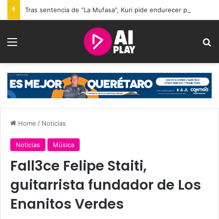
Tras sentencia de “La Mufasa”, Kuri pide endurecer penas por acc¡dentes m0rtales en Querétaro
Menu
Se
Home
/
Noticias
Noticias
Música
Fall3ce Felipe Staiti,
guitarrista fundador de Los
Enanitos Verdes