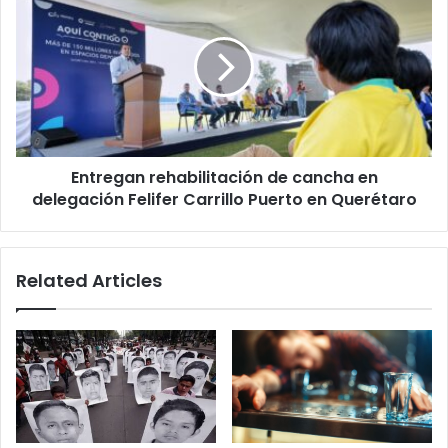
es
rehabilitación
su
de
origen
cancha
en
delegación
Felifer
Carrillo
Puerto
Entregan rehabilitación de cancha en
en
Querétaro
delegación Felifer Carrillo Puerto en Querétaro
Related Articles