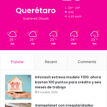
Clima al momento
25
℃
Querétaro
25º - 24º
43%
4.45 km/h
Scattered Clouds
25
25
23
24
23
℃
℃
℃
℃
℃
jue
vie
sáb
dom
lun
Popular
Recent
Comments
Infonavit estrena modelo T100: ahora