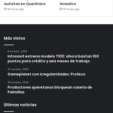
Programa Mil Colores
Entregan apoyos del
amplía acciones para la
Programa de Coinversión
atención de personas
Social a familias de
autistas en Querétaro
Amealco
18 horas ago
19 horas ago
Más vistos
6 octubre, 2025
Infonavit estrena modelo T100: ahora bastan 100
puntos para crédito y seis meses de trabajo
27 octubre, 2025
Gameplanet con irregularidades: Profeco
29 octubre, 2025