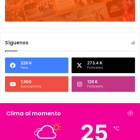
Síguenos
226 K
273.4 K
Fans
Followers
1,900
126 K
Suscriptores
Followers