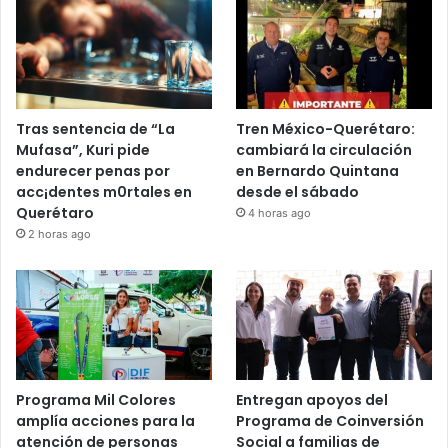
Recent Tech News
Tras sentencia de “La
Tren México-Querétaro:
Mufasa”, Kuri pide
cambiará la circulación
endurecer penas por
en Bernardo Quintana
acc¡dentes m0rtales en
desde el sábado
Querétaro
4 horas ago
2 horas ago