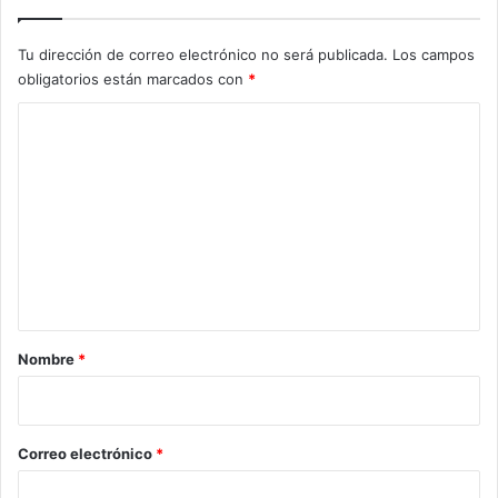
Tu dirección de correo electrónico no será publicada.
Los campos
obligatorios están marcados con
*
C
o
m
e
n
t
a
r
Nombre
*
i
o
*
Correo electrónico
*