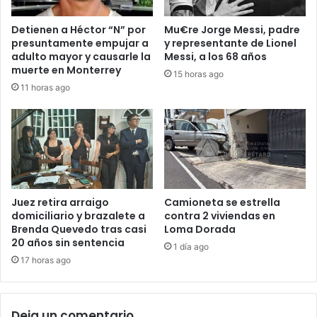
Detienen a Héctor “N” por
Mu€re Jorge Messi, padre
presuntamente empujar a
y representante de Lionel
adulto mayor y causarle la
Messi, a los 68 años
muerte en Monterrey
15 horas ago
11 horas ago
Juez retira arraigo
Camioneta se estrella
domiciliario y brazalete a
contra 2 viviendas en
Brenda Quevedo tras casi
Loma Dorada
20 años sin sentencia
1 día ago
17 horas ago
Deja un comentario