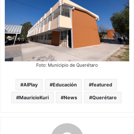
Foto: Municipio de Querétaro
AIPlay
Educación
featured
MauricioKuri
News
Querétaro