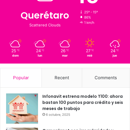
Clima al momento
15
℃
Querétaro
25º - 15º
86%
1 km/h
Scattered Clouds
25
24
26
27
24
℃
℃
℃
℃
℃
dom
lun
mar
mié
jue
Popular
Recent
Comments
Infonavit estrena modelo T100: ahora