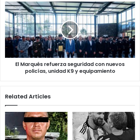
gratuito
El
Marqués
refuerza
seguridad
con
nuevos
policías,
unidad
K9
El Marqués refuerza seguridad con nuevos
y
equipamiento
policías, unidad K9 y equipamiento
Related Articles