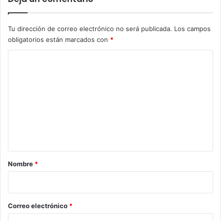
Tu dirección de correo electrónico no será publicada.
Los campos
obligatorios están marcados con
*
C
o
m
e
n
t
a
r
Nombre
*
i
o
*
Correo electrónico
*