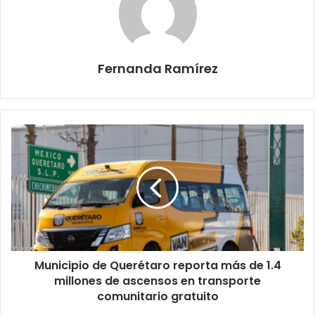
Fernanda Ramírez
Municipio
de
Querétaro
reporta
más
de
1.4
millones
de
Municipio de Querétaro reporta más de 1.4
ascensos
en
millones de ascensos en transporte
transporte
comunitario gratuito
comunitario