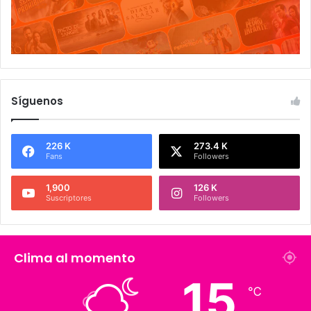
Síguenos
226 K
273.4 K
Fans
Followers
1,900
126 K
Suscriptores
Followers