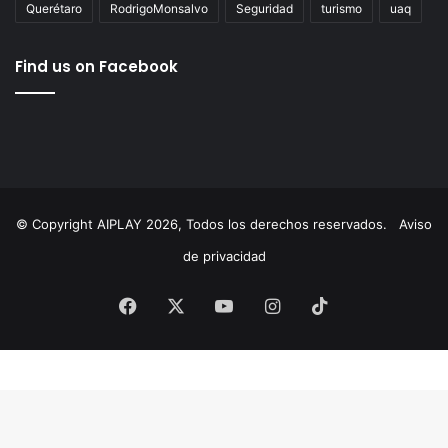
AgustínDorantes
AIPlay
ChepeGuerrero
Corregidora
cultura
Educación
ElMarqués
featured
FeliferMacías
MauricioKuri
MunicipioDeQuerétaro
México
News
Querétaro
RodrigoMonsalvo
Seguridad
turismo
uaq
Find us on Facebook
© Copyright AIPLAY 2026, Todos los derechos reservados.
Aviso
de privacidad
Facebook
X
YouTube
Instagram
TikTok