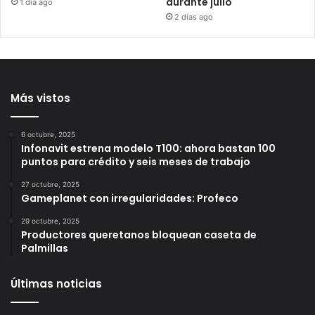
Camioneta se estrella
Municipio de Querétaro
contra 2 viviendas en
reporta acciones sociales
Loma Dorada
y resultados de seguridad
durante julio
1 día ago
2 días ago
Más vistos
6 octubre, 2025
Infonavit estrena modelo T100: ahora bastan 100
puntos para crédito y seis meses de trabajo
27 octubre, 2025
Gameplanet con irregularidades: Profeco
29 octubre, 2025
Productores queretanos bloquean caseta de