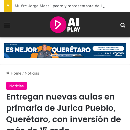
Mu€re Jorge Messi, padre y representante de Lionel Messi, a los 68 años
Menu
Se
Home
/
Noticias
Noticias
Entregan nuevas aulas en
primaria de Jurica Pueblo,
Querétaro, con inversión de