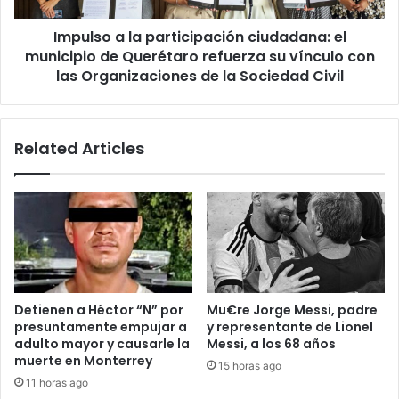
Querétaro
Impulso a la participación ciudadana: el
refuerza
su
municipio de Querétaro refuerza su vínculo con
vínculo
las Organizaciones de la Sociedad Civil
con
las
Organizaciones
Related Articles
de
la
Sociedad
Civil
Detienen a Héctor “N” por
Mu€re Jorge Messi, padre
presuntamente empujar a
y representante de Lionel
adulto mayor y causarle la
Messi, a los 68 años
muerte en Monterrey
15 horas ago
11 horas ago