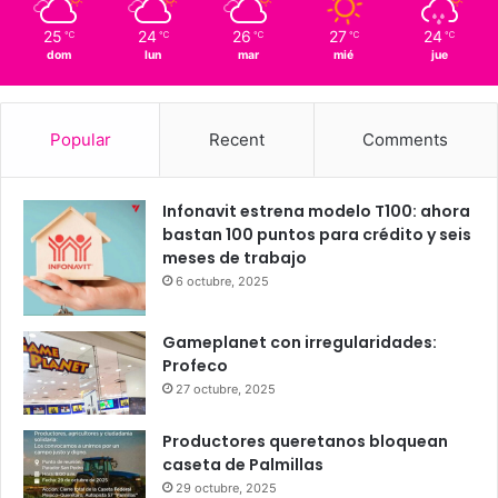
Querétaro
25º - 15º
86%
1 km/h
Scattered Clouds
25
24
26
27
24
℃
℃
℃
℃
℃
dom
lun
mar
mié
jue
Popular
Recent
Comments
Infonavit estrena modelo T100: ahora
bastan 100 puntos para crédito y seis
meses de trabajo
6 octubre, 2025
Gameplanet con irregularidades:
Profeco