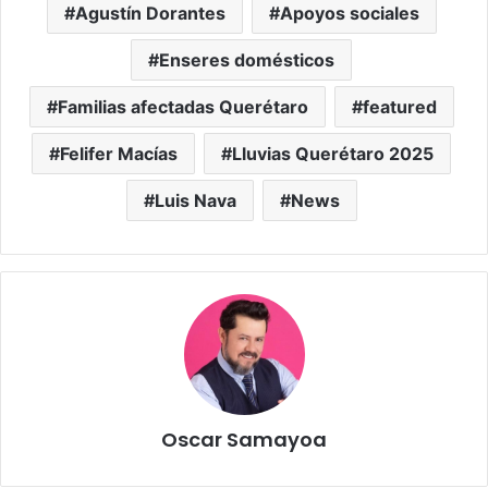
Agustín Dorantes
Apoyos sociales
Enseres domésticos
Familias afectadas Querétaro
featured
Felifer Macías
Lluvias Querétaro 2025
Luis Nava
News
Oscar Samayoa