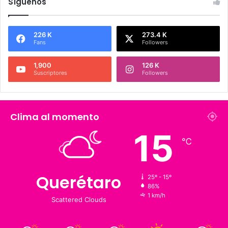
Síguenos
226 K
273.4 K
Fans
Followers
1,900
126 K
Suscriptores
Followers
Clima al momento
15
℃