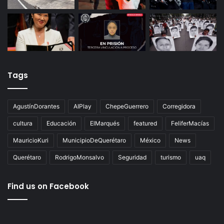
Tags
AgustínDorantes
AIPlay
ChepeGuerrero
Corregidora
cultura
Educación
ElMarqués
featured
FeliferMacías
MauricioKuri
MunicipioDeQuerétaro
México
News
Querétaro
RodrigoMonsalvo
Seguridad
turismo
uaq