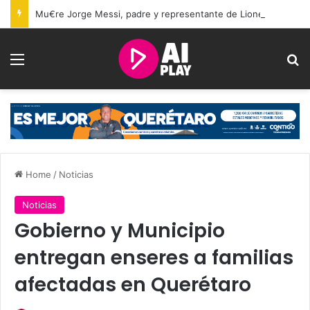
Mu€re Jorge Messi, padre y representante de Lionel Messi, a los 68 años
Menu
Se
Home
/
Noticias
Noticias
Gobierno y Municipio
entregan enseres a familias
afectadas en Querétaro