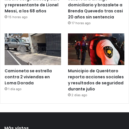
Mu€re Jorge Messi, padre
Juez retira arraigo
y representante de Lionel
domiciliario y brazalete a
Messi, a los 68 años
Brenda Quevedo tras casi
20 años sin sentencia
15 horas ago
17 horas ago
Camioneta se estrella
Municipio de Querétaro
contra 2 viviendas en
reporta acciones sociales
Loma Dorada
y resultados de seguridad
durante julio
1 día ago
2 días ago