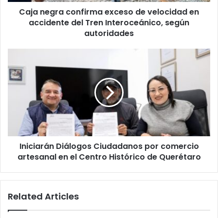
del
Caja negra confirma exceso de velocidad en
Tren
Interoceánico,
accidente del Tren Interoceánico, según
según
autoridades
autoridades
Iniciarán
Diálogos
Ciudadanos
por
comercio
artesanal
en
el
Centro
Iniciarán Diálogos Ciudadanos por comercio
Histórico
de
artesanal en el Centro Histórico de Querétaro
Querétaro
Related Articles