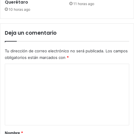
Querétaro
11 horas ago
10 horas ago
Deja un comentario
Tu dirección de correo electrónico no será publicada.
Los campos
obligatorios están marcados con
*
C
o
m
e
n
t
a
r
Nombre
*