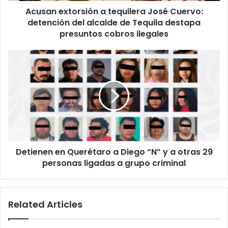
Acusan extorsión a tequilera José Cuervo:
de
Tequila
detención del alcalde de Tequila destapa
destapa
presuntos cobros ilegales
presuntos
cobros
Detienen
ilegales
en
Querétaro
a
Diego
“N”
y
a
otras
Detienen en Querétaro a Diego “N” y a otras 29
29
personas
personas ligadas a grupo criminal
ligadas
a
grupo
Related Articles
criminal