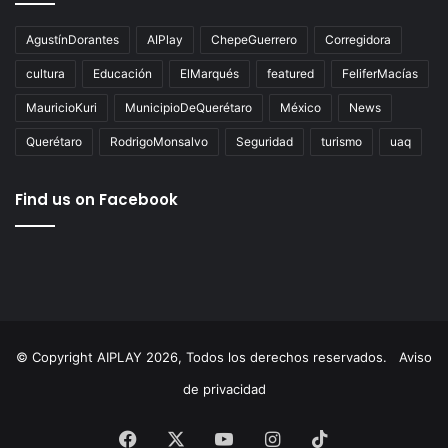
Tags
AgustínDorantes
AIPlay
ChepeGuerrero
Corregidora
cultura
Educación
ElMarqués
featured
FeliferMacías
MauricioKuri
MunicipioDeQuerétaro
México
News
Querétaro
RodrigoMonsalvo
Seguridad
turismo
uaq
Find us on Facebook