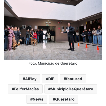
Foto: Municipio de Querétaro
AIPlay
DIF
featured
FeliferMacías
MunicipioDeQuerétaro
News
Querétaro