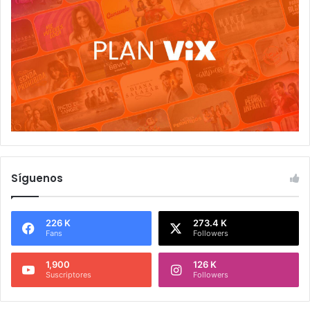
Síguenos
226 K
273.4 K