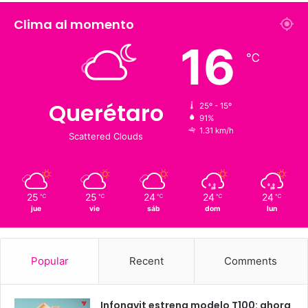
Fans
Followers
1,900
126 K
Suscriptores
Followers
Clima al momento
16
℃
Querétaro
25º - 15º
91%
1.31 km/h
Scattered Clouds
25
25
24
24
24
℃
℃
℃
℃
℃
jue
vie
sáb
dom
lun