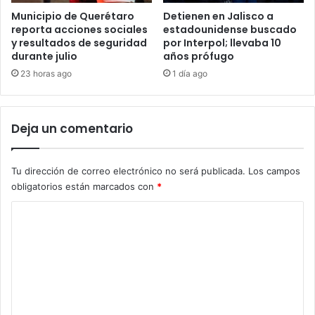
Municipio de Querétaro
Detienen en Jalisco a
reporta acciones sociales
estadounidense buscado
y resultados de seguridad
por Interpol; llevaba 10
durante julio
años prófugo
23 horas ago
1 día ago
Deja un comentario
Tu dirección de correo electrónico no será publicada.
Los campos
obligatorios están marcados con
*
C
o
m
e
n