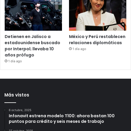
contra 2 viviendas en
reporta acciones sociales
Loma Dorada
y resultados de seguridad
durante julio
17 horas ago
23 horas ago
Detienen en Jalisco a
México y Perú restablecen
estadounidense buscado
relaciones diplomáticas
por Interpol; llevaba 10
1 día ago
años prófugo
1 día ago
Más vistos