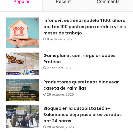
25
23
23
26
26
℃
℃
℃
℃
℃
sáb
dom
lun
mar
mié
Popular
Recent
Comments
Infonavit estrena modelo T100: ahora
bastan 100 puntos para crédito y seis
meses de trabajo
6 octubre, 2025
Gameplanet con irregularidades:
Profeco
27 octubre, 2025
Productores queretanos bloquean
caseta de Palmillas
29 octubre, 2025