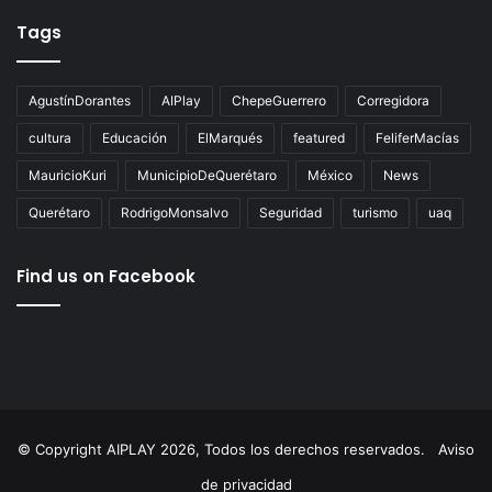
Tags
AgustínDorantes
AIPlay
ChepeGuerrero
Corregidora
cultura
Educación
ElMarqués
featured
FeliferMacías
MauricioKuri
MunicipioDeQuerétaro
México
News
Querétaro
RodrigoMonsalvo
Seguridad
turismo
uaq
Find us on Facebook