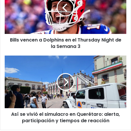
Dolphins
en
el
Thursday
Night
de
Bills vencen a Dolphins en el Thursday Night de
la
Semana
la Semana 3
3
Así
se
vivió
el
simulacro
en
Querétaro:
alerta,
participación
Así se vivió el simulacro en Querétaro: alerta,
y
tiempos
participación y tiempos de reacción
de