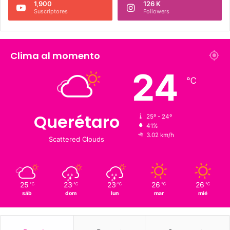
226 K
273.4 K
Fans
Followers
1,900
126 K
Suscriptores
Followers
Clima al momento
24
℃
Querétaro
25º - 24º
41%
3.02 km/h
Scattered Clouds