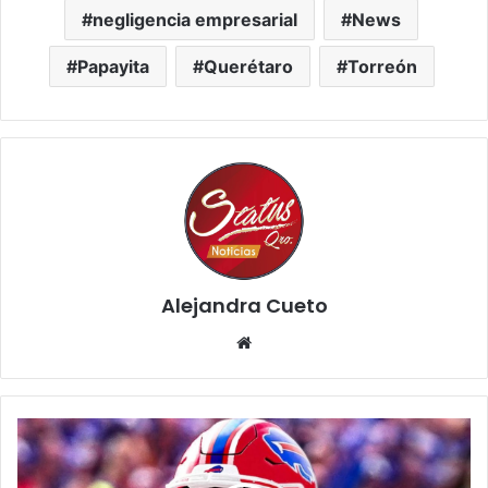
negligencia empresarial
News
Papayita
Querétaro
Torreón
Alejandra Cueto
Website
Bills
vencen
a