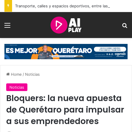
Transporte, calles y espacios deportivos, entre las peticiones planteadas al Senado en San Juan del Río
Menu
Se
Home
/
Noticias
Noticias
Bloquers: la nueva apuesta
de Querétaro para impulsar
a sus emprendedores