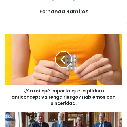
Fernanda Ramírez
¿Y
a
mí
qué
importa
que
la
píldora
anticonceptiva
¿Y a mí qué importa que la píldora
tenga
riesgo?
anticonceptiva tenga riesgo? Hablemos con
Hablemos
sinceridad.
con
sinceridad.
Encuentro
entre
Carlos