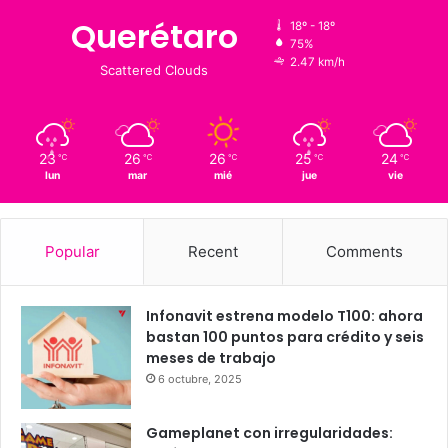
Clima al momento
18
℃
Querétaro
18º - 18º
75%
2.47 km/h
Scattered Clouds
23
26
26
25
24
℃
℃
℃
℃
℃
lun
mar
mié
jue
vie
Popular
Recent
Comments
Infonavit estrena modelo T100: ahora