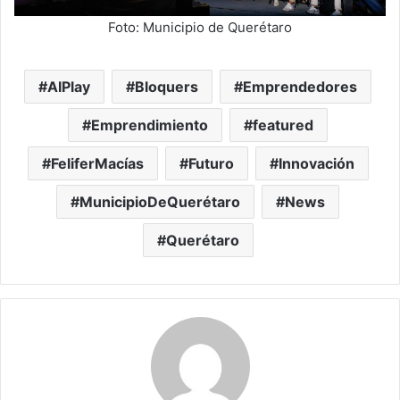
Foto: Municipio de Querétaro
AIPlay
Bloquers
Emprendedores
Emprendimiento
featured
FeliferMacías
Futuro
Innovación
MunicipioDeQuerétaro
News
Querétaro