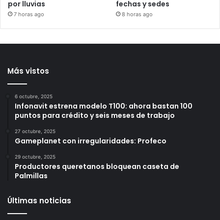
Querétaro pone en
UNAM realizará examen
operación bordos Cuates
de control a 58 mil
1 y 2 para reducir riesgos
aspirantes: conoce
por lluvias
fechas y sedes
7 horas ago
8 horas ago
Más vistos
6 octubre, 2025
Infonavit estrena modelo T100: ahora bastan 100
puntos para crédito y seis meses de trabajo
27 octubre, 2025
Gameplanet con irregularidades: Profeco
29 octubre, 2025