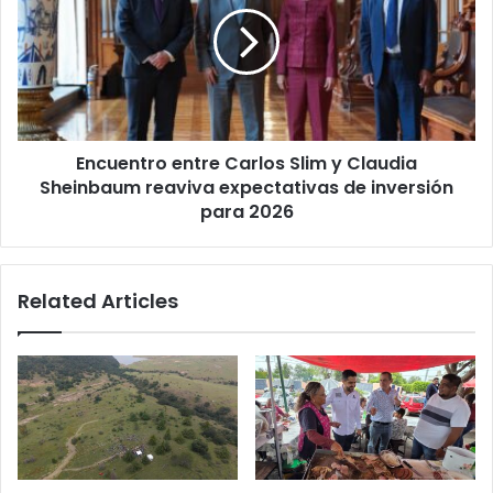
Slim
y
Claudia
Sheinbaum
reaviva
expectativas
Encuentro entre Carlos Slim y Claudia
de
inversión
Sheinbaum reaviva expectativas de inversión
para
para 2026
2026
Related Articles