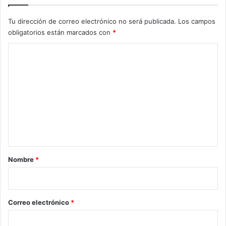
Tu dirección de correo electrónico no será publicada.
Los campos
obligatorios están marcados con
*
C
o
m
e
n
t
a
r
Nombre
*
i
o
*
Correo electrónico
*