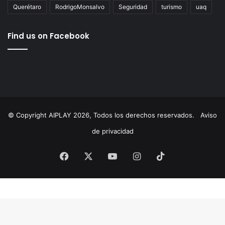
AgustínDorantes
AIPlay
ChepeGuerrero
Corregidora
cultura
Educación
ElMarqués
featured
FeliferMacías
MauricioKuri
MunicipioDeQuerétaro
México
News
Querétaro
RodrigoMonsalvo
Seguridad
turismo
uaq
Find us on Facebook
© Copyright AIPLAY 2026, Todos los derechos reservados.
Aviso
de privacidad
Facebook
X
YouTube
Instagram
TikTok