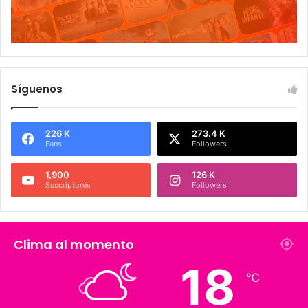
Síguenos
226 K
273.4 K
Fans
Followers
1,900
126 K
Suscriptores
Followers