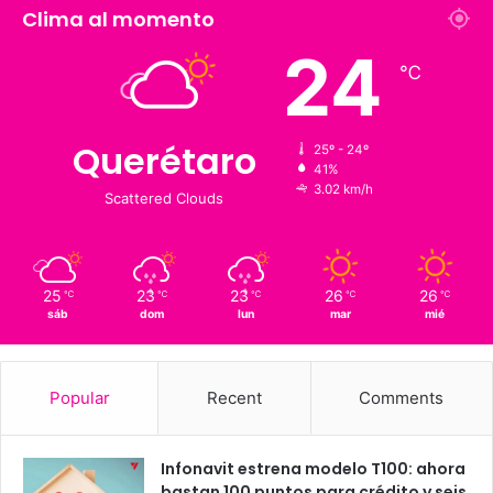
1,900
126 K
Suscriptores
Followers
Clima al momento
24
℃
Querétaro
25º - 24º
41%
3.02 km/h
Scattered Clouds
25
23
23
26
26
℃
℃
℃
℃
℃
sáb
dom
lun
mar
mié