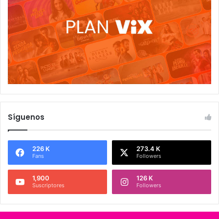
Síguenos
226 K
273.4 K
Fans
Followers