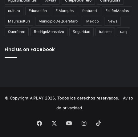
Tags
AgustínDorantes
AIPlay
ChepeGuerrero
Corregidora
cultura
Educación
ElMarqués
featured
FeliferMacías
MauricioKuri
MunicipioDeQuerétaro
México
News
Querétaro
RodrigoMonsalvo
Seguridad
turismo
uaq
Find us on Facebook
© Copyright AIPLAY 2026, Todos los derechos reservados.
Aviso