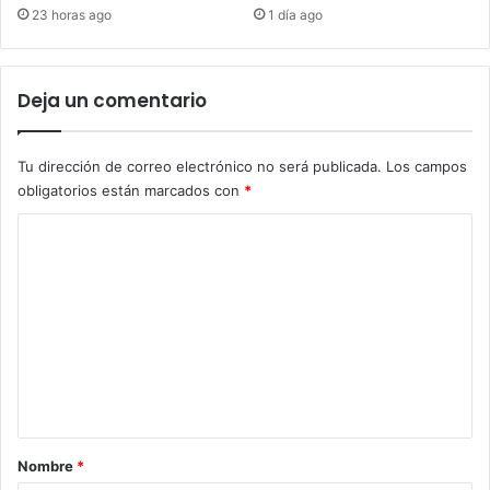
23 horas ago
1 día ago
Deja un comentario
Tu dirección de correo electrónico no será publicada.
Los campos
obligatorios están marcados con
*
C
o
m
e
n
t
a
r
Nombre
*