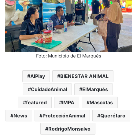
Foto: Municipio de El Marqués
AIPlay
BIENESTAR ANIMAL
CuidadoAnimal
ElMarqués
featured
IMPA
Mascotas
News
ProtecciónAnimal
Querétaro
RodrigoMonsalvo