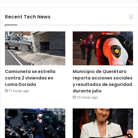
28 octubre, 2025
Bloqueos carreteros en Guanajuato y
otros estados elevan alerta vial
5 noviembre, 2025
Recent Tech News
Camioneta se estrella
Municipio de Querétaro
contra 2 viviendas en
reporta acciones sociales
Loma Dorada
y resultados de seguridad
durante julio
17 horas ago
23 horas ago