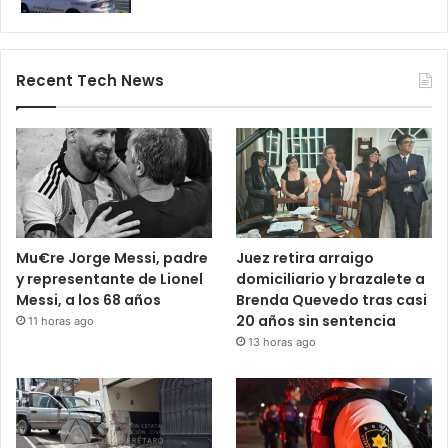
por 24 horas
28 octubre, 2025
Bloqueos carreteros en Guanajuato y
otros estados elevan alerta vial
5 noviembre, 2025
Recent Tech News
Mu€re Jorge Messi, padre
Juez retira arraigo
y representante de Lionel
domiciliario y brazalete a
Messi, a los 68 años
Brenda Quevedo tras casi
20 años sin sentencia
11 horas ago