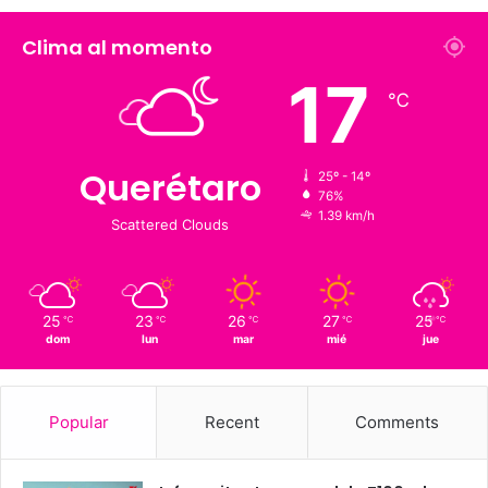
Fans
Followers
1,900
126 K
Suscriptores
Followers
Clima al momento
17
℃
Querétaro
25º - 14º
76%
1.39 km/h
Scattered Clouds
25
23
26
27
25
℃
℃
℃
℃
℃
dom
lun
mar
mié
jue