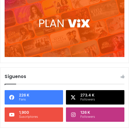
Síguenos
226 K
273.4 K