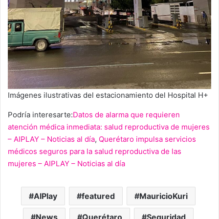
Imágenes ilustrativas del estacionamiento del Hospital H+
Podría interesarte:
Datos de alarma que requieren
atención médica inmediata: salud reproductiva de mujeres
– AIPLAY – Noticias al día
,
Querétaro impulsa servicios
médicos seguros para la salud reproductiva de las
mujeres – AIPLAY – Noticias al día
AIPlay
featured
MauricioKuri
News
Querétaro
Seguridad