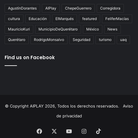
Tags
AgustínDorantes
AIPlay
ChepeGuerrero
Corregidora
cultura
Educación
ElMarqués
featured
FeliferMacías
MauricioKuri
MunicipioDeQuerétaro
México
News
Querétaro
RodrigoMonsalvo
Seguridad
turismo
uaq
Find us on Facebook