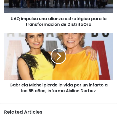
la
transformación
de
UAQ impulsa una alianza estratégica para la
DistritoQro
transformación de DistritoQro
Gabriela
Michel
pierde
la
vida
por
un
infarto
a
Gabriela Michel pierde la vida por un infarto a
los
65
los 65 años, informa Aislinn Derbez
años,
informa
Aislinn
Related Articles
Derbez