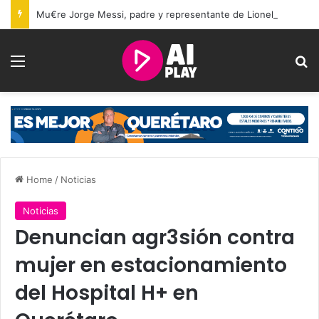
Mu€re Jorge Messi, padre y representante de Lionel Messi, a los 68 años
Menu
Se
Home
/
Noticias
Noticias
Denuncian agr3sión contra
mujer en estacionamiento
del Hospital H+ en