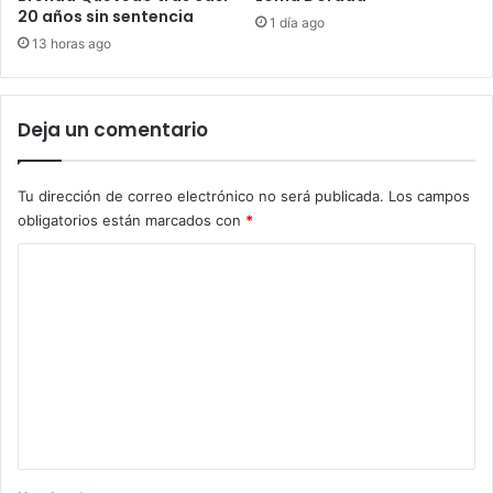
20 años sin sentencia
1 día ago
13 horas ago
Deja un comentario
Tu dirección de correo electrónico no será publicada.
Los campos
obligatorios están marcados con
*
C
o
m
e
n
t
a
r