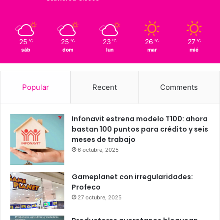
20
Querétaro
25º - 20º
59%
1.55 km/h
Scattered Clouds
25
25
23
26
27
℃
℃
℃
℃
℃
sáb
dom
lun
mar
mié
Popular
Recent
Comments
Infonavit estrena modelo T100: ahora
bastan 100 puntos para crédito y seis
meses de trabajo
6 octubre, 2025