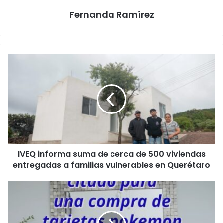
Fernanda Ramírez
IVEQ
informa
suma
de
cerca
de
500
viviendas
entregadas
IVEQ informa suma de cerca de 500 viviendas
a
familias
entregadas a familias vulnerables en Querétaro
vulnerables
en
Denuncian
Querétaro
presunta
detención
injusta