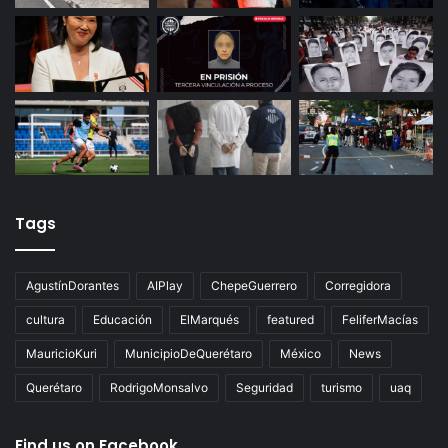
Tags
AgustínDorantes
AIPlay
ChepeGuerrero
Corregidora
cultura
Educación
ElMarqués
featured
FeliferMacías