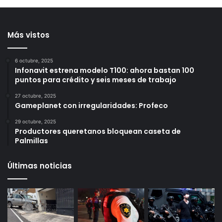
ahora enfrenta proceso
1 día ago
por h0m¡cidi0 en
Querétaro
1 día ago
Más vistos
6 octubre, 2025
Infonavit estrena modelo T100: ahora bastan 100
puntos para crédito y seis meses de trabajo
27 octubre, 2025
Gameplanet con irregularidades: Profeco
29 octubre, 2025
Productores queretanos bloquean caseta de
Palmillas
Últimas noticias