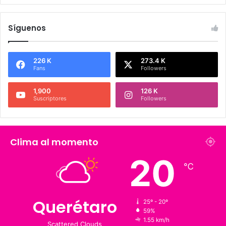
Síguenos
226 K
273.4 K
Fans
Followers
1,900
126 K
Suscriptores
Followers
Clima al momento
℃