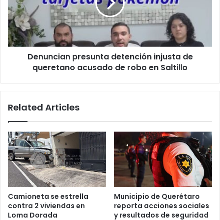
de
queretano
acusado
de
robo
Denuncian presunta detención injusta de
en
Saltillo
queretano acusado de robo en Saltillo
Related Articles
Camioneta se estrella
Municipio de Querétaro
contra 2 viviendas en
reporta acciones sociales
Loma Dorada
y resultados de seguridad