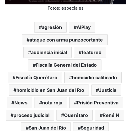
Fotos: especiales
agresión
AIPlay
ataque con arma punzocortante
audiencia inicial
featured
Fiscalía General del Estado
Fiscalía Querétaro
homicidio calificado
homicidio en San Juan del Río
Justicia
News
nota roja
Prisión Preventiva
proceso judicial
Querétaro
René N
San Juan del Río
Seguridad