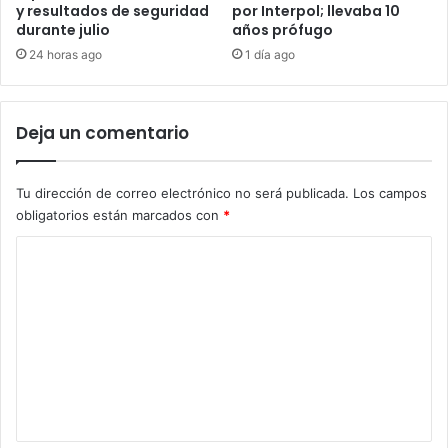
y resultados de seguridad
por Interpol; llevaba 10
durante julio
años prófugo
24 horas ago
1 día ago
Deja un comentario
Tu dirección de correo electrónico no será publicada.
Los campos
obligatorios están marcados con
*
C
o
m
e
n
t
a