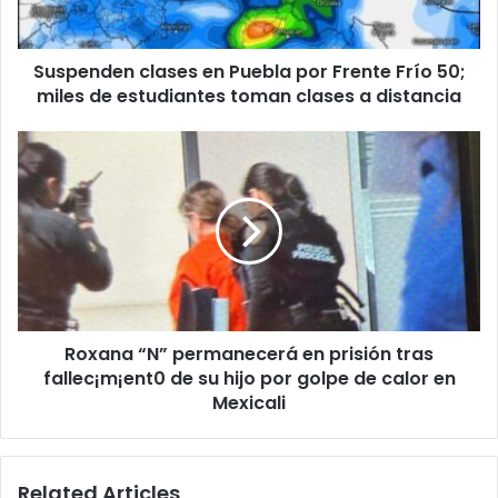
50;
miles
Suspenden clases en Puebla por Frente Frío 50;
de
estudiantes
miles de estudiantes toman clases a distancia
toman
clases
Roxana
a
“N”
distancia
permanecerá
en
prisión
tras
fallec¡m¡ent0
de
su
Roxana “N” permanecerá en prisión tras
hijo
por
fallec¡m¡ent0 de su hijo por golpe de calor en
golpe
Mexicali
de
calor
en
Related Articles
Mexicali