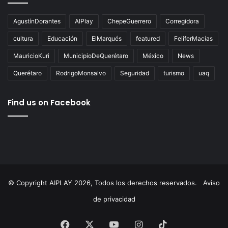
Tags
AgustínDorantes
AIPlay
ChepeGuerrero
Corregidora
cultura
Educación
ElMarqués
featured
FeliferMacías
MauricioKuri
MunicipioDeQuerétaro
México
News
Querétaro
RodrigoMonsalvo
Seguridad
turismo
uaq
Find us on Facebook