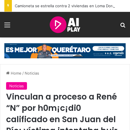
Camioneta se estrella contra 2 viviendas en Loma Dorada
Menu
Se
Home
/
Noticias
Noticias
Vinculan a proceso a René
“N” por h0m¡c¡di0
calificado en San Juan del