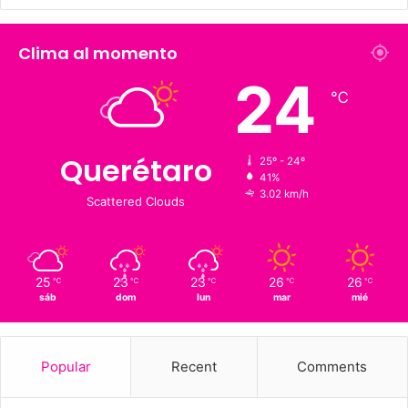
226 K
273.4 K
Fans
Followers
1,900
126 K
Suscriptores
Followers
Clima al momento
24
℃
Querétaro
25º - 24º
41%
3.02 km/h
Scattered Clouds
25
23
23
26
26
℃
℃
℃
℃
℃
sáb
dom
lun
mar
mié