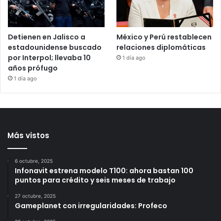
durante julio
17 horas ago
24 horas ago
Detienen en Jalisco a
México y Perú restablecen
estadounidense buscado
relaciones diplomáticas
por Interpol; llevaba 10
1 día ago
años prófugo
1 día ago
Más vistos
6 octubre, 2025