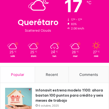
Clima al momento
17
℃
Querétaro
17º - 17º
83%
2.06 km/h
Scattered Clouds
25
25
24
26
27
℃
℃
℃
℃
℃
sáb
dom
lun
mar
mié
Popular
Recent
Comments