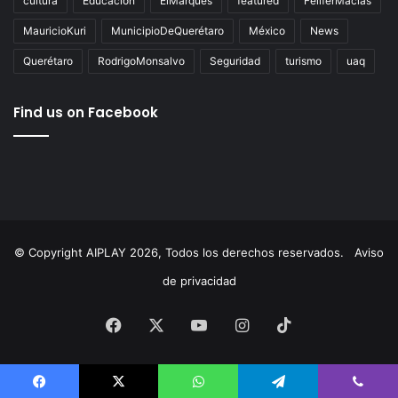
Tags
AgustínDorantes
AIPlay
ChepeGuerrero
Corregidora
cultura
Educación
ElMarqués
featured
FeliferMacías
MauricioKuri
MunicipioDeQuerétaro
México
News
Querétaro
RodrigoMonsalvo
Seguridad
turismo
uaq
Find us on Facebook
© Copyright AIPLAY 2026, Todos los derechos reservados.
Aviso
de privacidad