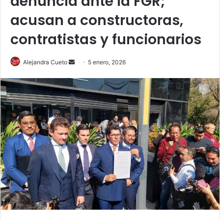
denuncia ante la FGR;
acusan a constructoras,
contratistas y funcionarios
Send
Alejandra Cueto
5 enero, 2026
an
email