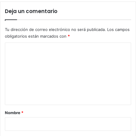
Deja un comentario
Tu dirección de correo electrónico no será publicada.
Los campos
obligatorios están marcados con
*
C
o
m
e
n
t
a
r
Nombre
*
i
o