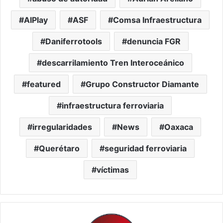
AIPlay
ASF
Comsa Infraestructura
Daniferrotools
denuncia FGR
descarrilamiento Tren Interoceánico
featured
Grupo Constructor Diamante
infraestructura ferroviaria
irregularidades
News
Oaxaca
Querétaro
seguridad ferroviaria
víctimas