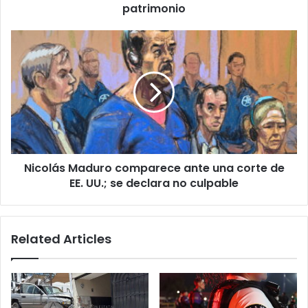
protección
patrimonio
al
patrimonio
Nicolás
Maduro
comparece
ante
una
corte
de
EE.
UU.;
Nicolás Maduro comparece ante una corte de
se
declara
EE. UU.; se declara no culpable
no
culpable
Related Articles