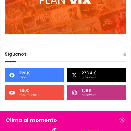
Síguenos
226 K
273.4 K
Fans
Followers
1,900
126 K
Suscriptores
Followers