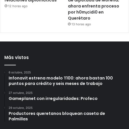
México y Perú restablecen
Verónica “N” fue asesora
relaciones diplomáticas
de diputada de Morena;
ahora enfrenta proceso
12 horas ago
por h0m¡cidi0 en
Querétaro
13 horas ago
Más vistos
6 octubre, 2025
Infonavit estrena modelo T100: ahora bastan 100
puntos para crédito y seis meses de trabajo
27 octubre, 2025