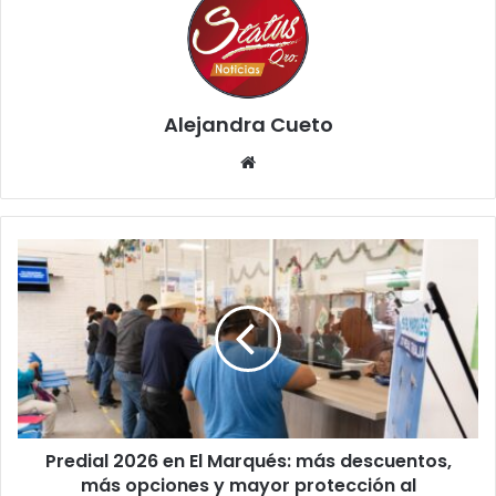
Alejandra Cueto
Website
Predial
2026
en
El
Marqués:
más
descuentos,
más
opciones
Predial 2026 en El Marqués: más descuentos,
y
mayor
más opciones y mayor protección al