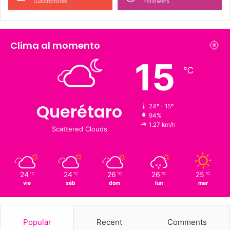
226 K
273.4 K
Fans
Followers
1,900
126 K
Suscriptores
Followers
Clima al momento
15
℃
Querétaro
24º - 15º
94%
1.27 km/h
Scattered Clouds