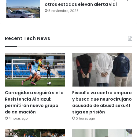
Bloqueo en la autopista León–
Salamanca deja pasajeros varados
por 24 horas
28 octubre, 2025
Bloqueos carreteros en Guanajuato y
otros estados elevan alerta vial
5 noviembre, 2025
Recent Tech News
Corregidora seguirá sin la
Fiscalía va contra amparo
Resistencia Albiazul;
y busca que neurocirujano