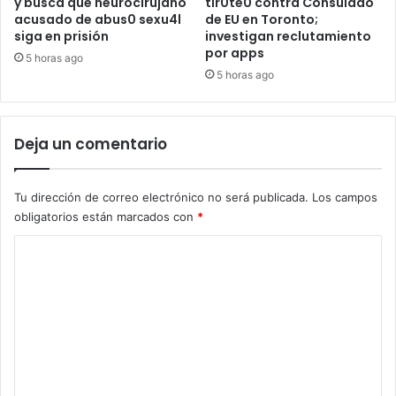
y busca que neurocirujano
tir0te0 contra Consulado
acusado de abus0 sexu4l
de EU en Toronto;
siga en prisión
investigan reclutamiento
por apps
5 horas ago
5 horas ago
Deja un comentario
Tu dirección de correo electrónico no será publicada.
Los campos
obligatorios están marcados con
*
C
o
m
e
n
t