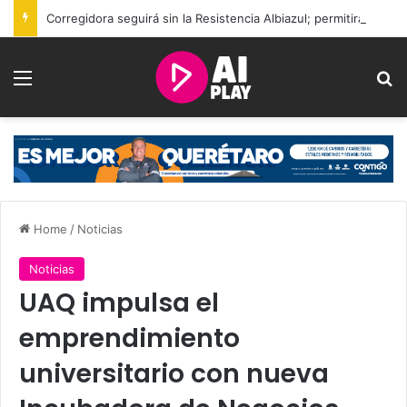
Corregidora seguirá sin la Resistencia Albiazul; permitirán nuevo grupo de animación
Menu
Se
Home
/
Noticias
Noticias
UAQ impulsa el
emprendimiento
universitario con nueva