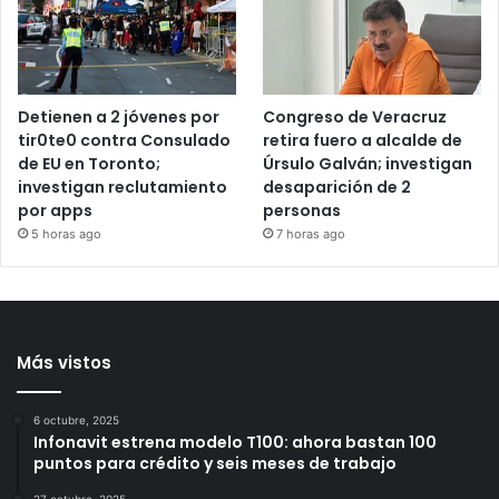
permitirán nuevo grupo
acusado de abus0 sexu4l
de animación
siga en prisión
4 horas ago
5 horas ago
Detienen a 2 jóvenes por
Congreso de Veracruz
tir0te0 contra Consulado
retira fuero a alcalde de
de EU en Toronto;
Úrsulo Galván; investigan
investigan reclutamiento
desaparición de 2
por apps
personas
5 horas ago
7 horas ago
Más vistos