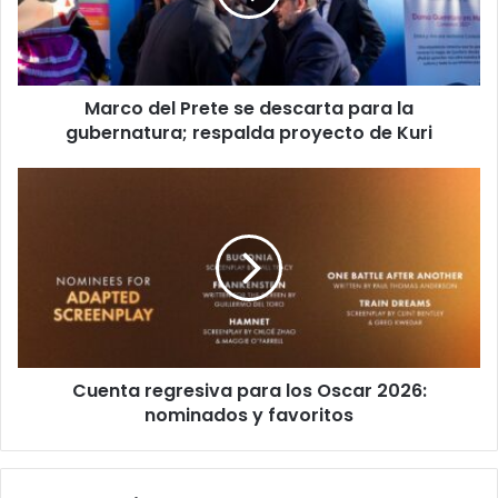
para
la
gubernatura;
respalda
Marco del Prete se descarta para la
proyecto
de
gubernatura; respalda proyecto de Kuri
Kuri
Cuenta
regresiva
para
los
Oscar
2026:
nominados
y
favoritos
Cuenta regresiva para los Oscar 2026:
nominados y favoritos