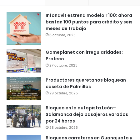
24
24
26
26
25
℃
℃
℃
℃
℃
vie
sáb
dom
lun
mar
Popular
Recent
Comments
Infonavit estrena modelo T100: ahora
bastan 100 puntos para crédito y seis
meses de trabajo
6 octubre, 2025
Gameplanet con irregularidades:
Profeco
27 octubre, 2025
Productores queretanos bloquean
caseta de Palmillas
29 octubre, 2025