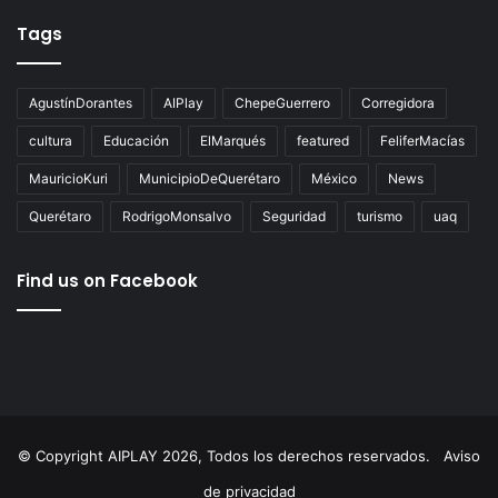
Tags
AgustínDorantes
AIPlay
ChepeGuerrero
Corregidora
cultura
Educación
ElMarqués
featured
FeliferMacías
MauricioKuri
MunicipioDeQuerétaro
México
News
Querétaro
RodrigoMonsalvo
Seguridad
turismo
uaq
Find us on Facebook