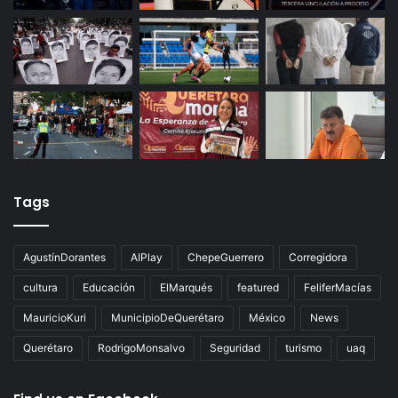
Últimas noticias
Tags
AgustínDorantes
AIPlay
ChepeGuerrero
Corregidora
cultura
Educación
ElMarqués
featured
FeliferMacías