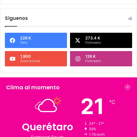
Síguenos
226 K
273.4 K
Fans
Followers
1,900
126 K
Suscriptores
Followers
Clima al momento
℃