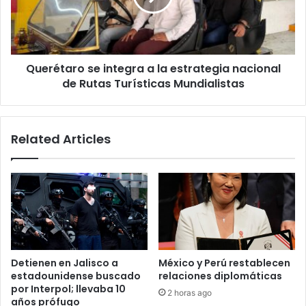
estrategia
nacional
de
Rutas
Querétaro se integra a la estrategia nacional
Turísticas
Mundialistas
de Rutas Turísticas Mundialistas
Related Articles
Detienen en Jalisco a
México y Perú restablecen
estadounidense buscado
relaciones diplomáticas
por Interpol; llevaba 10
2 horas ago
años prófugo