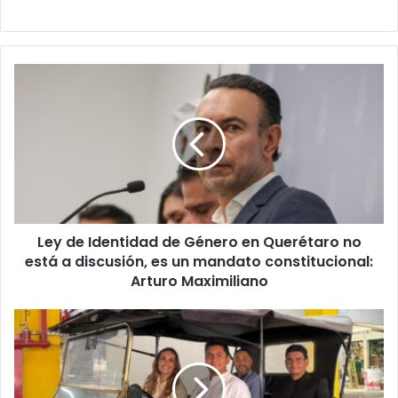
Ley
de
Identidad
de
Género
en
Querétaro
no
está
Ley de Identidad de Género en Querétaro no
a
discusión,
está a discusión, es un mandato constitucional:
es
Arturo Maximiliano
un
mandato
Querétaro
constitucional:
se
Arturo
integra
Maximiliano
a
la