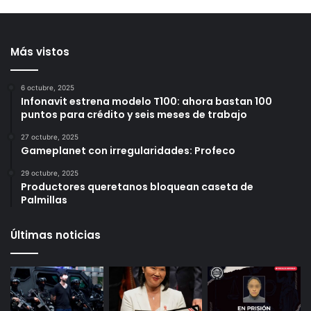
Ayotzinapa: la nueva
Resistencia Albiazul;
pista que investiga la FGR
permitirán nuevo grupo
de animación
13 horas ago
14 horas ago
Más vistos
6 octubre, 2025
Infonavit estrena modelo T100: ahora bastan 100
puntos para crédito y seis meses de trabajo
27 octubre, 2025
Gameplanet con irregularidades: Profeco
29 octubre, 2025
Productores queretanos bloquean caseta de
Palmillas