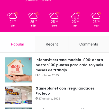
21
Querétaro
24º - 21º
59%
1.78 km/h
Scattered Clouds
24
25
25
23
25
℃
℃
℃
℃
℃
vie
sáb
dom
lun
mar
Popular
Recent
Comments
Infonavit estrena modelo T100: ahora
bastan 100 puntos para crédito y seis
meses de trabajo
6 octubre, 2025