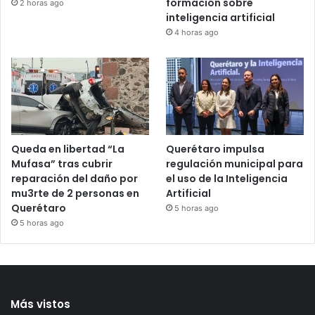
Claudia Díaz Gayou deja
BLOQUE registra amplia
el PT y se afilia a Morena
participación ciudadana
en Querétaro
en programa de
formación sobre
2 horas ago
inteligencia artificial
4 horas ago
Queda en libertad “La
Querétaro impulsa
Mufasa” tras cubrir
regulación municipal para
reparación del daño por
el uso de la Inteligencia
mu3rte de 2 personas en
Artificial
Querétaro
5 horas ago
5 horas ago