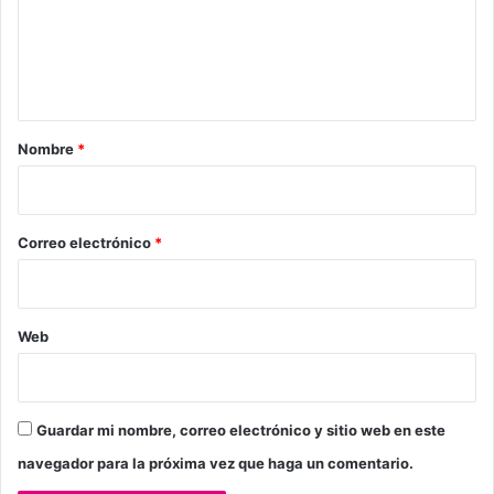
e
n
t
a
r
Nombre
*
i
o
*
Correo electrónico
*
Web
Guardar mi nombre, correo electrónico y sitio web en este
navegador para la próxima vez que haga un comentario.