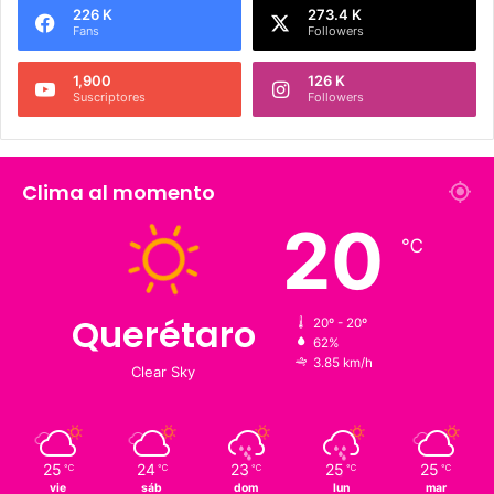
Síguenos
226 K
273.4 K
Fans
Followers
1,900
126 K
Suscriptores
Followers
Clima al momento
20
℃
Querétaro
20º - 20º
62%
3.85 km/h