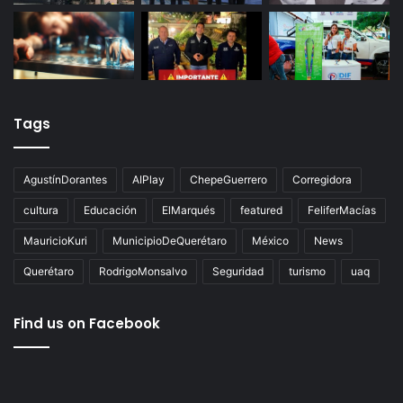
Tags
AgustínDorantes
AIPlay
ChepeGuerrero
Corregidora
cultura
Educación
ElMarqués
featured
FeliferMacías
MauricioKuri
MunicipioDeQuerétaro
México
News
Querétaro
RodrigoMonsalvo
Seguridad
turismo
uaq