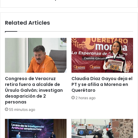
al
patrimonio
Related Articles
Congreso de Veracruz
Claudia Díaz Gayou deja el
retira fuero a alcalde de
PT y se afilia a Morena en
Úrsulo Galván; investigan
Querétaro
desaparición de 2
2 horas ago
personas
55 minutos ago