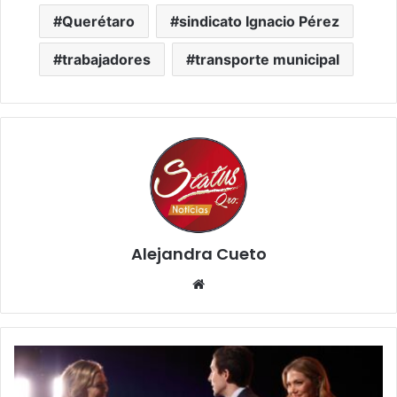
Querétaro
sindicato Ignacio Pérez
trabajadores
transporte municipal
Alejandra Cueto
Website
Critics
Choice
Awards