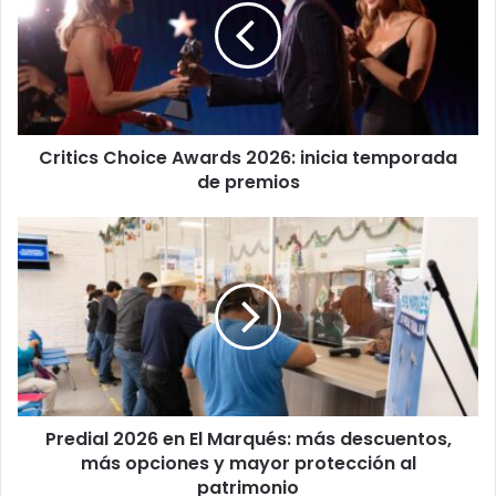
2026:
inicia
temporada
de
premios
Critics Choice Awards 2026: inicia temporada
de premios
Predial
2026
en
El
Marqués:
más
descuentos,
más
opciones
Predial 2026 en El Marqués: más descuentos,
y
mayor
más opciones y mayor protección al
protección
patrimonio