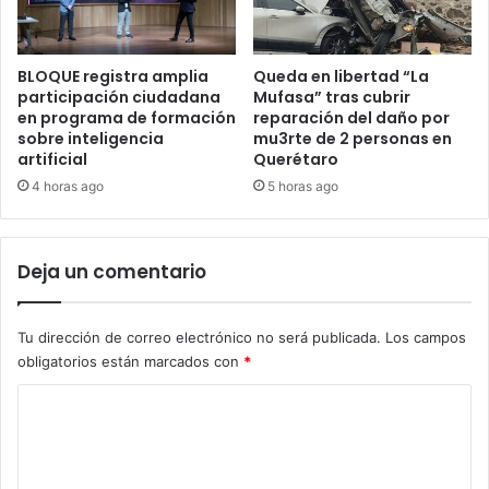
BLOQUE registra amplia
Queda en libertad “La
participación ciudadana
Mufasa” tras cubrir
en programa de formación
reparación del daño por
sobre inteligencia
mu3rte de 2 personas en
artificial
Querétaro
4 horas ago
5 horas ago
Deja un comentario
Tu dirección de correo electrónico no será publicada.
Los campos
obligatorios están marcados con
*
C
o
m