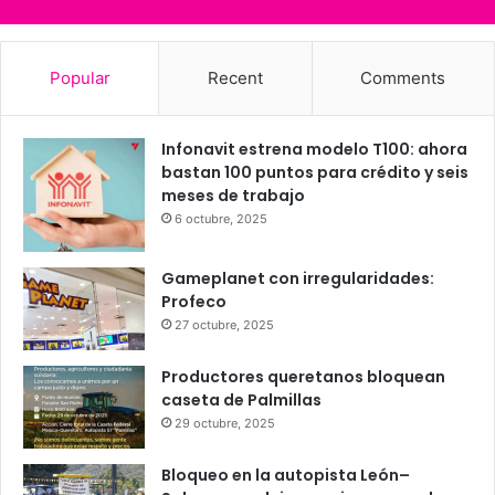
Clear Sky
25
24
23
25
25
℃
℃
℃
℃
℃
vie
sáb
dom
lun
mar
Popular
Recent
Comments
Infonavit estrena modelo T100: ahora
bastan 100 puntos para crédito y seis
meses de trabajo
6 octubre, 2025
Gameplanet con irregularidades:
Profeco
27 octubre, 2025