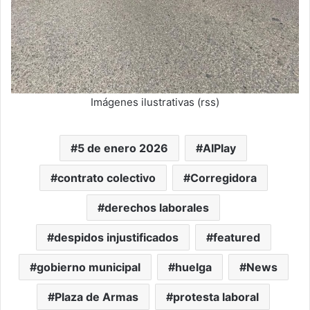
Imágenes ilustrativas (rss)
5 de enero 2026
AIPlay
contrato colectivo
Corregidora
derechos laborales
despidos injustificados
featured
gobierno municipal
huelga
News
Plaza de Armas
protesta laboral