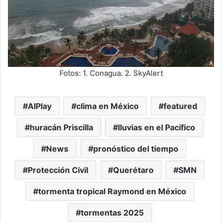
Fotos: 1. Conagua. 2. SkyAlert
AIPlay
clima en México
featured
huracán Priscilla
lluvias en el Pacífico
News
pronóstico del tiempo
Protección Civil
Querétaro
SMN
tormenta tropical Raymond en México
tormentas 2025