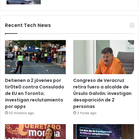
por 24 horas
28 octubre, 2025
Bloqueos carreteros en Guanajuato y
otros estados elevan alerta vial
5 noviembre, 2025
Recent Tech News
Detienen a 2 jóvenes por
Congreso de Veracruz
tir0te0 contra Consulado
retira fuero a alcalde de
de EU en Toronto;
Úrsulo Galván; investigan
investigan reclutamiento
desaparición de 2