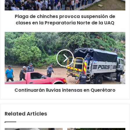
en
la
Plaga de chinches provoca suspensión de
Preparatoria
Norte
clases en la Preparatoria Norte de la UAQ
de
la
Continuarán
UAQ
lluvias
intensas
en
Querétaro
Continuarán lluvias intensas en Querétaro
Related Articles