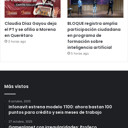
por apps
personas
50 minutos ago
3 horas ago
Claudia Díaz Gayou deja
BLOQUE registra amplia
el PT y se afilia a Morena
participación ciudadana
en Querétaro
en programa de
formación sobre
3 horas ago
inteligencia artificial
5 horas ago
Más vistos