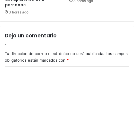
3 horas ago
personas
3 horas ago
Deja un comentario
Tu dirección de correo electrónico no será publicada.
Los campos
obligatorios están marcados con
*
C
o
m
e
n
t
a
r