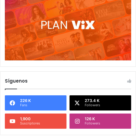
Síguenos
226 K
273.4 K