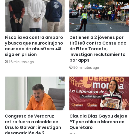
Fiscalía va contra amparo
Detienen a 2 jóvenes por
y busca que neurocirujano
tir0te0 contra Consulado
acusado de abus0 sexu4l
de EU en Toronto;
siga en prisión
investigan reclutamiento
por apps
16 minutos ago
50 minutos ago
Congreso de Veracruz
Claudia Díaz Gayou deja el
retira fuero a alcalde de
PT y se afilia a Morena en
Úrsulo Galván; investigan
Querétaro
desaparición de 2