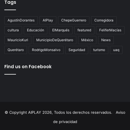
Tags
AgustínDorantes
AIPlay
ChepeGuerrero
Corregidora
cultura
Educación
ElMarqués
featured
FeliferMacías
MauricioKuri
MunicipioDeQuerétaro
México
News
Querétaro
RodrigoMonsalvo
Seguridad
turismo
uaq
Find us on Facebook