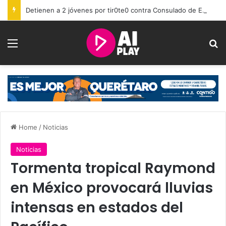
Detienen a 2 jóvenes por tir0te0 contra Consulado de EU en Toronto; investigan reclutamiento por apps
Menu
Se
Home
/
Noticias
Noticias
Tormenta tropical Raymond
en México provocará lluvias
intensas en estados del