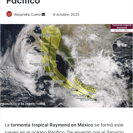
Pacífico
Send
Alejandra Cueto
9 octubre, 2025
an
email
La
tormenta tropical Raymond en México
se formó este
jueves en el océano Pacífico. De acuerdo con el Servicio