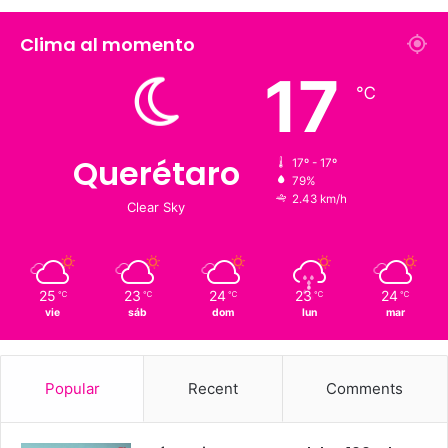
Fans
Followers
1,900
126 K
Suscriptores
Followers
Clima al momento
17
℃
Querétaro
17º - 17º
79%
2.43 km/h
Clear Sky
25
23
24
23
24
℃
℃
℃
℃
℃
vie
sáb
dom
lun
mar