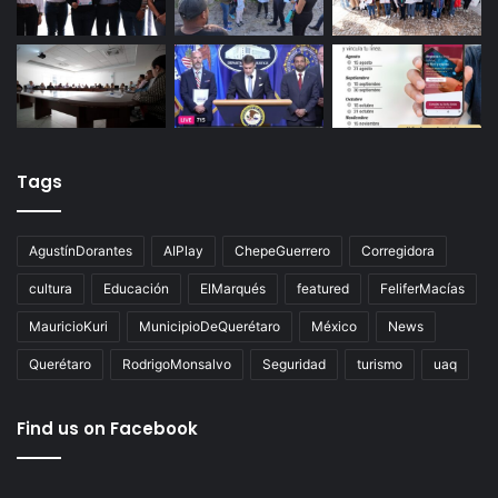
Tags
AgustínDorantes
AIPlay
ChepeGuerrero
Corregidora
cultura
Educación
ElMarqués
featured
FeliferMacías
MauricioKuri
MunicipioDeQuerétaro
México
News
Querétaro
RodrigoMonsalvo
Seguridad
turismo
uaq