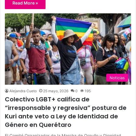
Read More »
Noticias
Alejandra Cueto
25 mayo, 2026
0
195
Colectivo LGBT+ califica de
“irresponsable y regresiva” postura de
Kuri ante veto a Ley de Identidad de
Género en Querétaro
El Comité Organizador de la Marcha de Orgullo y Dignidad