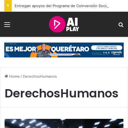
Entregan apoyos del Programa de Coinversión Social a familias de Amealco
Menu
S
Home
/
DerechosHumanos
DerechosHumanos