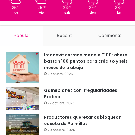
Querétaro
25º - 16º
90%
0.91 km/h
Scattered Clouds
25
25
23
24
23
℃
℃
℃
℃
℃
jue
vie
sáb
dom
lun
Popular
Recent
Comments
Infonavit estrena modelo T100: ahora
bastan 100 puntos para crédito y seis
meses de trabajo
6 octubre, 2025
Gameplanet con irregularidades:
Profeco