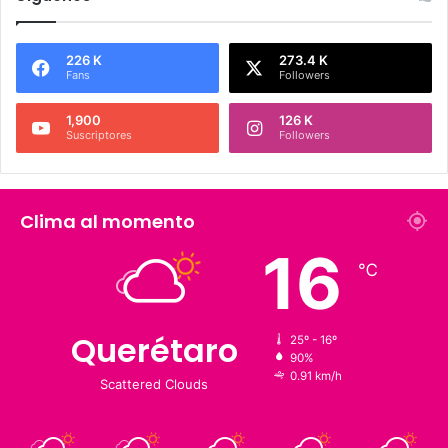
Síguenos
226 K
273.4 K
Fans
Followers
1,900
126 K
Suscriptores
Followers
Clima al momento
16
℃