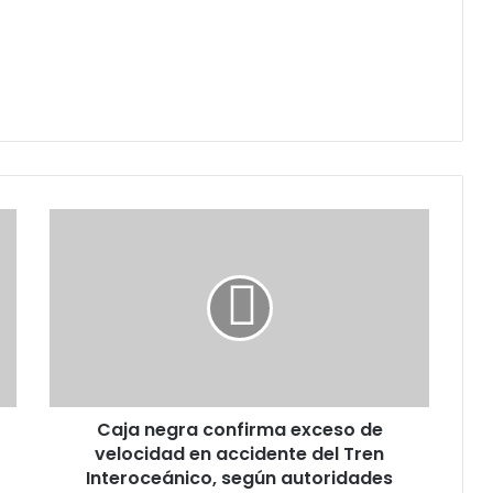
Caja
negra
confirma
exceso
de
velocidad
en
accidente
del
Caja negra confirma exceso de
Tren
Interoceánico,
velocidad en accidente del Tren
según
Interoceánico, según autoridades