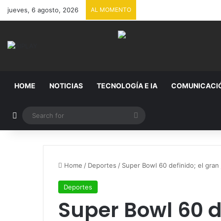
jueves, 6 agosto, 2026
AL MOMENTO
HOME
NOTICIAS
TECNOLOGÍA E IA
COMUNICACI
Random Article
Search
for
Home
/
Deportes
/
Super Bowl 60 definido; el gran
Deportes
Super Bowl 60 d