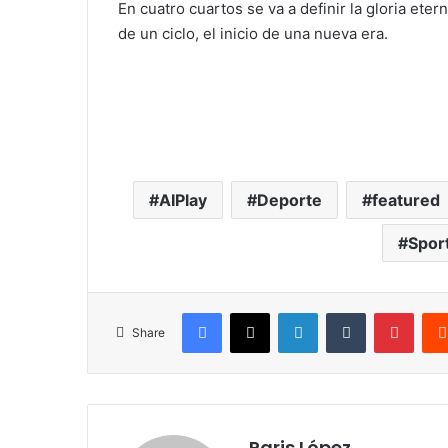
En cuatro cuartos se va a definir la gloria eter
de un ciclo, el inicio de una nueva era.
AIPlay
Deporte
featured
Spor
Facebook
X
LinkedIn
Tumblr
Pinte
Share
Paris López