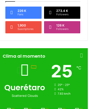
226 K
273.4 K
Fans
Followers
1,900
126 K
Suscriptores
Followers
Clima al momento
25
℃
Querétaro
25º - 25º
42%
7.83 km/h
Scattered Clouds