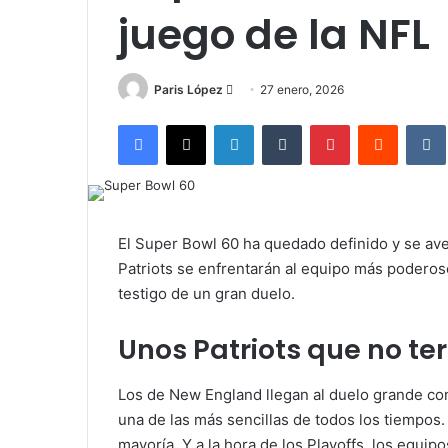
juego de la NFL
Send
Paris López
27 enero, 2026
an
Facebook
X
LinkedIn
Tumblr
Pinterest
Reddit
email
El Super Bowl 60 ha quedado definido y se av
Patriots se enfrentarán al equipo más poderoso
testigo de un gran duelo.
Unos Patriots que no t
Los de New England llegan al duelo grande c
una de las más sencillas de todos los tiempos
mayoría. Y a la hora de los Playoffs, los equi