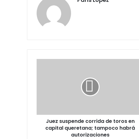
Juez
suspende
corrida
de
toros
en
capital
queretana;
tampoco
Juez suspende corrida de toros en
habrá
autorizaciones
capital queretana; tampoco habrá
autorizaciones