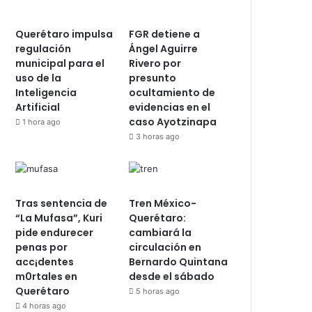
Querétaro impulsa
FGR detiene a
regulación
Ángel Aguirre
municipal para el
Rivero por
uso de la
presunto
Inteligencia
ocultamiento de
Artificial
evidencias en el
caso Ayotzinapa
1 hora ago
3 horas ago
Tras sentencia de
Tren México-
“La Mufasa”, Kuri
Querétaro:
pide endurecer
cambiará la
penas por
circulación en
acc¡dentes
Bernardo Quintana
m0rtales en
desde el sábado
Querétaro
5 horas ago
4 horas ago