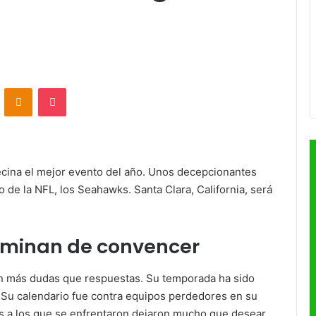
VKontakte
Odnoklassniki
Pocket
ecina el mejor evento del año. Unos decepcionantes
 de la NFL, los Seahawks. Santa Clara, California, será
erminan de convencer
on más dudas que respuestas. Su temporada ha sido
. Su calendario fue contra equipos perdedores en su
pos a los que se enfrentaron dejaron mucho que desear.