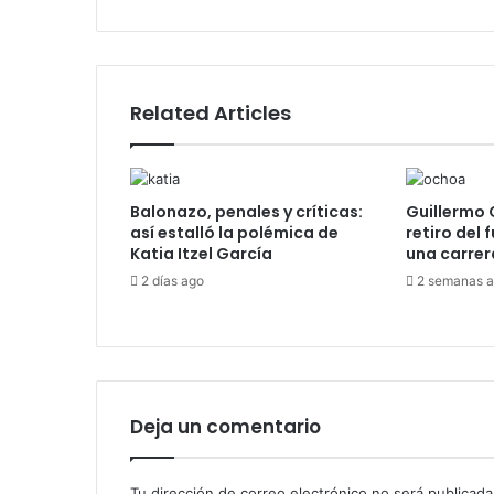
Related Articles
Balonazo, penales y críticas:
Guillermo 
así estalló la polémica de
retiro del 
Katia Itzel García
una carrer
2 días ago
2 semanas 
Deja un comentario
Tu dirección de correo electrónico no será publicada