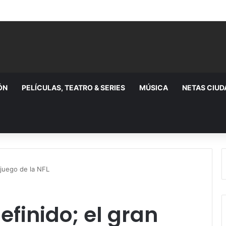
ÓN
PELÍCULAS, TEATRO & SERIES
MÚSICA
NETAS CIU
 juego de la NFL
efinido; el gran