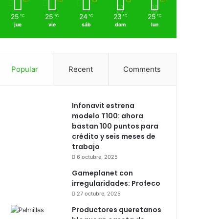
25
25
24
23
25
℃
℃
℃
℃
℃
jue
vie
sáb
dom
lun
Popular
Recent
Comments
Infonavit estrena
modelo T100: ahora
bastan 100 puntos para
crédito y seis meses de
trabajo
6 octubre, 2025
Gameplanet con
irregularidades: Profeco
27 octubre, 2025
Productores queretanos