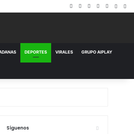
Facebook
X
YouTube
Instagram
TikTok
Random
Sid
DADANAS
DEPORTES
VIRALES
GRUPO AIPLAY
Síguenos