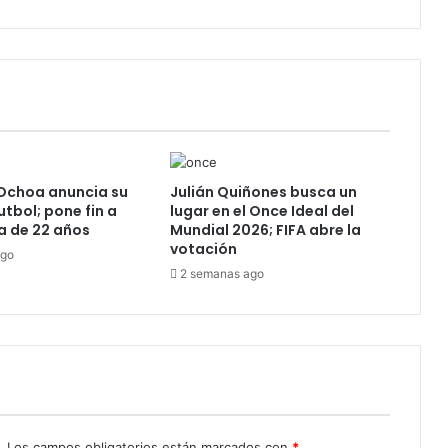
autoridades
Ochoa anuncia su
Julián Quiñones busca un
futbol; pone fin a
lugar en el Once Ideal del
a de 22 años
Mundial 2026; FIFA abre la
votación
ago
2 semanas ago
.
Los campos obligatorios están marcados con
*