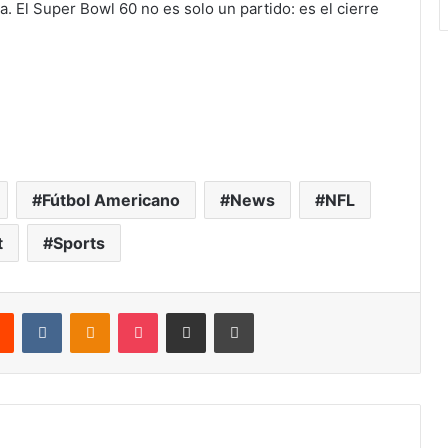
na. El Super Bowl 60 no es solo un partido: es el cierre
Fútbol Americano
News
NFL
t
Sports
rest
Reddit
VKontakte
Odnoklassniki
Pocket
Share via Email
Print