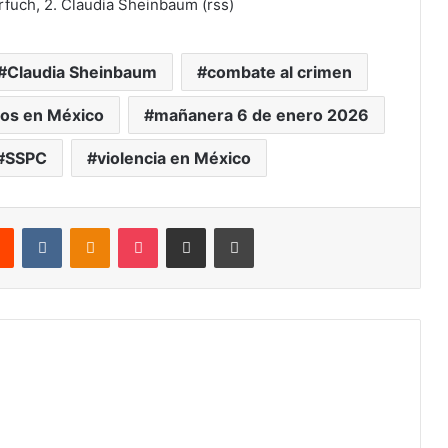
rfuch, 2. Claudia Sheinbaum (rss)
Claudia Sheinbaum
combate al crimen
ios en México
mañanera 6 de enero 2026
SSPC
violencia en México
rest
Reddit
VKontakte
Odnoklassniki
Pocket
Share via Email
Print