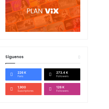
Síguenos
226 K
273.4 K
Fans
Followers
1,900
126 K
Suscriptores
Followers