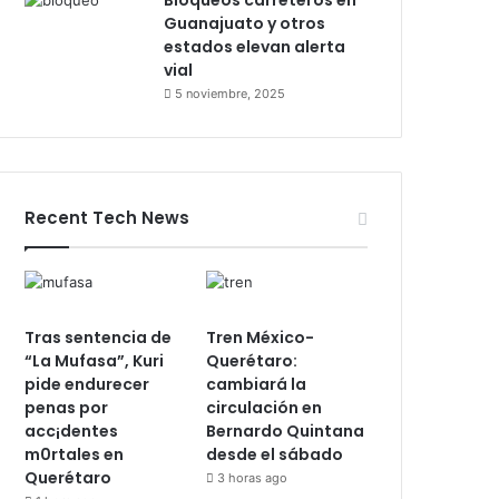
Bloqueos carreteros en
Guanajuato y otros
estados elevan alerta
vial
5 noviembre, 2025
Recent Tech News
Tras sentencia de
Tren México-
“La Mufasa”, Kuri
Querétaro:
pide endurecer
cambiará la
penas por
circulación en
acc¡dentes
Bernardo Quintana
m0rtales en
desde el sábado
Querétaro
3 horas ago