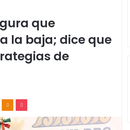
gura que
a la baja; dice que
trategias de
VKontakte
Odnoklassniki
Pocket