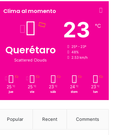
Clima al momento
23
℃
Querétaro
25º - 23º
48%
2.53 km/h
Scattered Clouds
25
25
23
24
23
℃
℃
℃
℃
℃
jue
vie
sáb
dom
lun
Popular
Recent
Comments