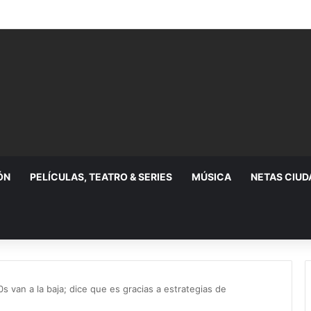
ÓN
PELÍCULAS, TEATRO & SERIES
MÚSICA
NETAS CIU
 van a la baja; dice que es gracias a estrategias de