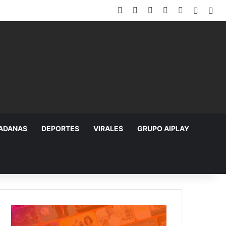
Facebook
X
YouTube
Instagram
TikTok
Random
Sid
DADANAS
DEPORTES
VIRALES
GRUPO AIPLAY