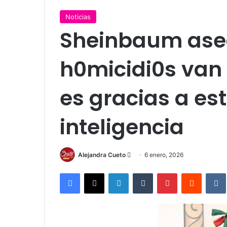
Noticias
Sheinbaum ase
h0micidi0s van 
es gracias a es
inteligencia
Send
Alejandra Cueto
6 enero, 2026
an
Facebook
X
LinkedIn
Tumblr
Pinterest
Reddit
email