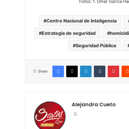
Fotos: 1. Omar García Ha
Centro Nacional de Inteligencia
Estrategia de seguridad
homicid
Seguridad Pública
Facebook
X
LinkedIn
Tumblr
Pinte
Share
Alejandra Cueto
Website