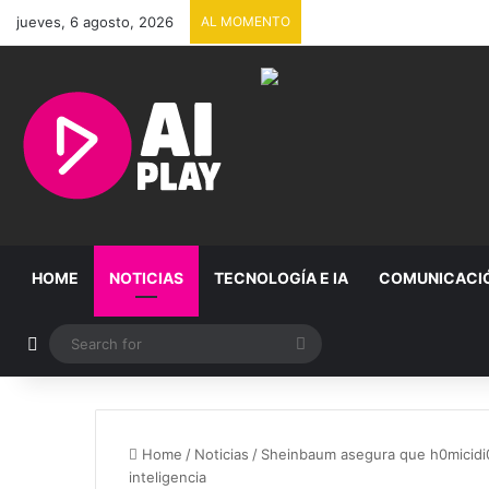
jueves, 6 agosto, 2026
AL MOMENTO
HOME
NOTICIAS
TECNOLOGÍA E IA
COMUNICACI
Random Article
Search
for
Home
/
Noticias
/
Sheinbaum asegura que h0micidi0s
inteligencia