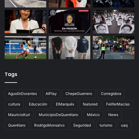
Últimas noticias
Tags
AgustínDorantes
AIPlay
ChepeGuerrero
Corregidora