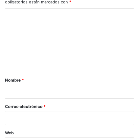
obligatorios están marcados con
*
C
o
m
e
n
t
a
r
Nombre
*
i
o
*
Correo electrónico
*
Web