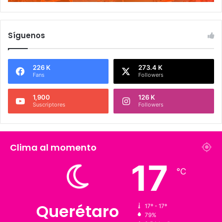
Síguenos
226 K
273.4 K
Fans
Followers
1,900
126 K
Suscriptores
Followers
Clima al momento