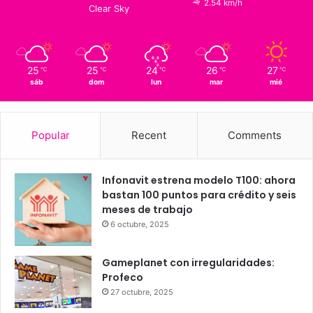
17
℃
Querétaro
17º - 17º
79%
2.54 km/h
Clear Sky
25
25
24
26
27
℃
℃
℃
℃
℃
sáb
dom
lun
mar
mié
Popular
Recent
Comments
Infonavit estrena modelo T100: ahora
bastan 100 puntos para crédito y seis
meses de trabajo
6 octubre, 2025