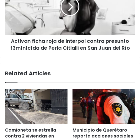
de
Interpol
contra
presunto
f3m1n1c1da
de
Activan ficha roja de Interpol contra presunto
Perla
Citlalli
f3m1n1c1da de Perla Citlalli en San Juan del Río
en
San
Juan
Related Articles
del
Río
Camioneta se estrella
Municipio de Querétaro
contra 2 viviendas en
reporta acciones sociales