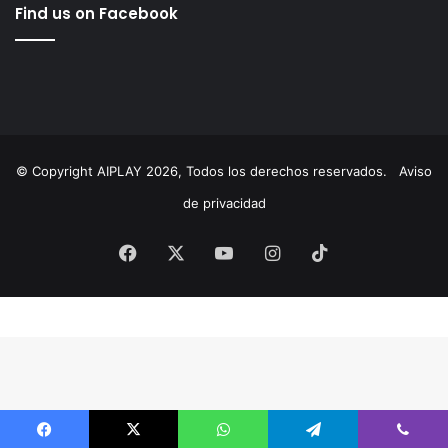
cultura
Educación
ElMarqués
featured
FeliferMacías
MauricioKuri
MunicipioDeQuerétaro
México
News
Querétaro
RodrigoMonsalvo
Seguridad
turismo
uaq
Find us on Facebook
© Copyright AIPLAY 2026, Todos los derechos reservados.
Aviso
de privacidad
Facebook
X
YouTube
Instagram
TikTok