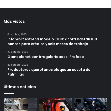
relaciones diplomáticas
de diputada de Morena;
ahora enfrenta proceso
12 horas ago
por h0m¡cidi0 en
Querétaro
12 horas ago
Más vistos
6 octubre, 2025
Infonavit estrena modelo T100: ahora bastan 100
puntos para crédito y seis meses de trabajo
27 octubre, 2025
Gameplanet con irregularidades: Profeco
29 octubre, 2025
Productores queretanos bloquean caseta de
Palmillas