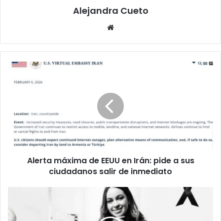
Alejandra Cueto
Website
Alerta
máxima
de
EEUU
en
Irán:
pide
a
sus
Alerta máxima de EEUU en Irán: pide a sus
ciudadanos
salir
ciudadanos salir de inmediato
de
inmediato
Activan
ficha
roja