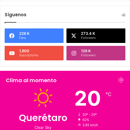
Síguenos
226 K
273.4 K
Fans
Followers
1,900
126 K
Suscriptores
Followers
Clima al momento
℃