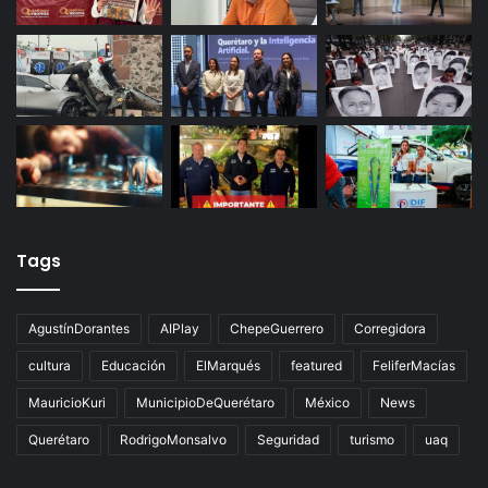
Últimas noticias
Tags
AgustínDorantes
AIPlay
ChepeGuerrero
Corregidora