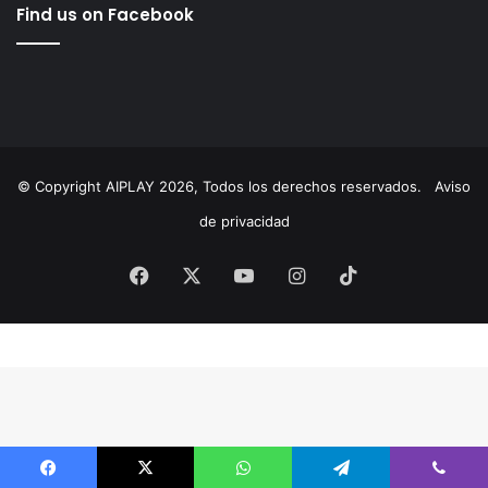
cultura
Educación
ElMarqués
featured
FeliferMacías
MauricioKuri
MunicipioDeQuerétaro
México
News
Querétaro
RodrigoMonsalvo
Seguridad
turismo
uaq
Find us on Facebook
© Copyright AIPLAY 2026, Todos los derechos reservados.
Aviso
de privacidad
Facebook
X
YouTube
Instagram
TikTok