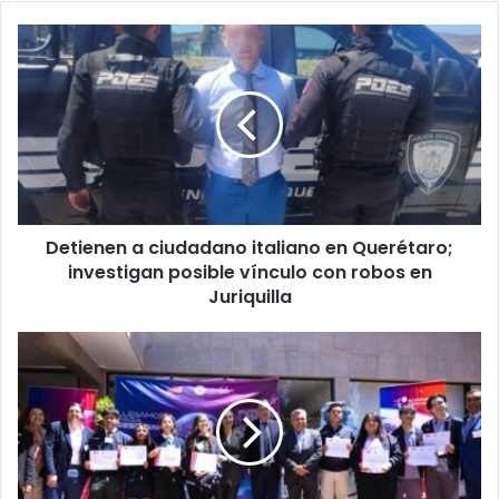
Detienen
a
ciudadano
italiano
en
Querétaro;
investigan
posible
vínculo
Detienen a ciudadano italiano en Querétaro;
con
robos
investigan posible vínculo con robos en
en
Juriquilla
Juriquilla
Seleccionan
a
estudiantes
queretanos
para
participar
en