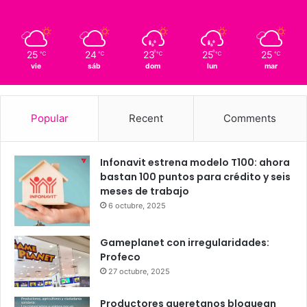
20
Querétaro
20º - 20º
62%
3.85 km/h
Clear Sky
25
24
23
25
25
℃
℃
℃
℃
℃
vie
sáb
dom
lun
mar
Popular
Recent
Comments
Infonavit estrena modelo T100: ahora
bastan 100 puntos para crédito y seis
meses de trabajo
6 octubre, 2025