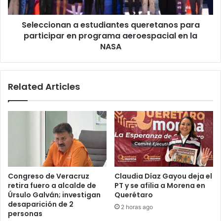
programa
aeroespacial
Seleccionan a estudiantes queretanos para
en
la
participar en programa aeroespacial en la
NASA
NASA
Related Articles
Congreso de Veracruz
Claudia Díaz Gayou deja el
retira fuero a alcalde de
PT y se afilia a Morena en
Úrsulo Galván; investigan
Querétaro
desaparición de 2
2 horas ago
personas