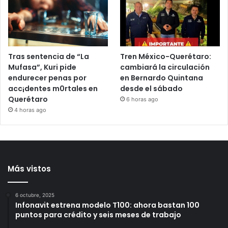
Artificial
evidencias en el caso
Ayotzinapa
2 horas ago
3 horas ago
Tras sentencia de “La
Tren México-Querétaro:
Mufasa”, Kuri pide
cambiará la circulación
endurecer penas por
en Bernardo Quintana
acc¡dentes m0rtales en
desde el sábado
Querétaro
6 horas ago
4 horas ago
Más vistos