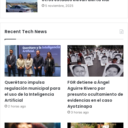
Salamanca deja pasajeros varados
por 24 horas
28 octubre, 2025
Bloqueos carreteros en Guanajuato y
otros estados elevan alerta vial
5 noviembre, 2025
Recent Tech News
Querétaro impulsa
FGR detiene a Ángel
regulación municipal para
Aguirre Rivero por
el uso de la Inteligencia
presunto ocultamiento de