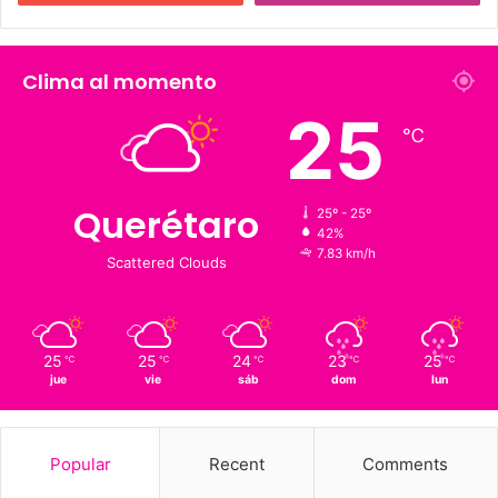
226 K
273.4 K
Fans
Followers
1,900
126 K
Suscriptores
Followers
Clima al momento
25
℃
Querétaro
25º - 25º
42%
7.83 km/h
Scattered Clouds
25
25
24
23
25
℃
℃
℃
℃
℃