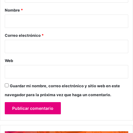
r
Nombre
*
i
o
*
Correo electrónico
*
Web
Guardar mi nombre, correo electrónico y sitio web en este
navegador para la próxima vez que haga un comentario.