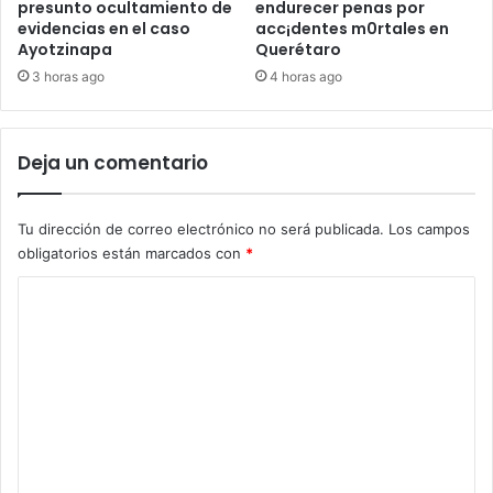
endurecer penas por
presunto ocultamiento de
acc¡dentes m0rtales en
evidencias en el caso
Querétaro
Ayotzinapa
4 horas ago
3 horas ago
Deja un comentario
Tu dirección de correo electrónico no será publicada.
Los campos
obligatorios están marcados con
*
C
o
m
e
n
t
a