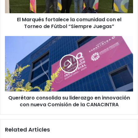
Torneo
de
El Marqués fortalece la comunidad con el
Fútbol
“Siempre
Torneo de Fútbol “Siempre Juegas”
Juegas”
Querétaro
consolida
su
liderazgo
en
innovación
con
nueva
Comisión
Querétaro consolida su liderazgo en innovación
de
la
con nueva Comisión de la CANACINTRA
CANACINTRA
Related Articles