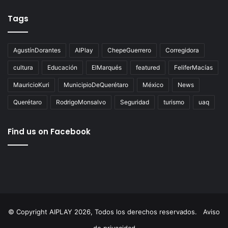
Tags
AgustínDorantes
AIPlay
ChepeGuerrero
Corregidora
cultura
Educación
ElMarqués
featured
FeliferMacías
MauricioKuri
MunicipioDeQuerétaro
México
News
Querétaro
RodrigoMonsalvo
Seguridad
turismo
uaq
Find us on Facebook