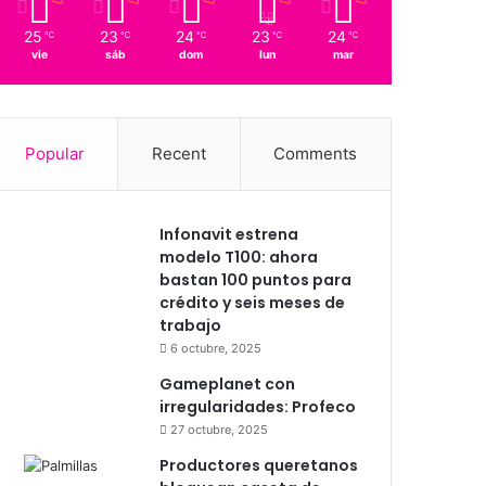
25
23
24
23
24
℃
℃
℃
℃
℃
vie
sáb
dom
lun
mar
Popular
Recent
Comments
Infonavit estrena
modelo T100: ahora
bastan 100 puntos para
crédito y seis meses de
trabajo
6 octubre, 2025
Gameplanet con
irregularidades: Profeco
27 octubre, 2025
Productores queretanos