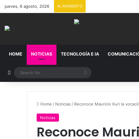
jueves, 6 agosto, 2026
AL MOMENTO
HOME
NOTICIAS
TECNOLOGÍA E IA
COMUNICACI
Random Article
Search
for
Home
/
Noticias
/
Reconoce Mauricio Kuri la vocaci
Noticias
Reconoce Mauric