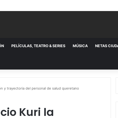
ÓN
PELÍCULAS, TEATRO & SERIES
MÚSICA
NETAS CIU
ón y trayectoria del personal de salud queretano
io Kuri la