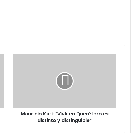
Mauricio
Kuri:
“Vivir
en
Querétaro
es
distinto
y
distinguible”
Mauricio Kuri: “Vivir en Querétaro es
distinto y distinguible”