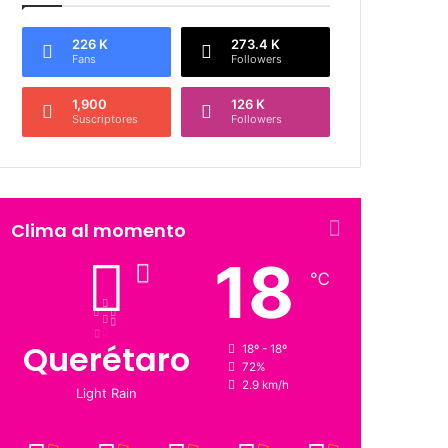
226 K
273.4 K
Fans
Followers
1,900
126 K
Suscriptores
Followers
Clima al momento
18
℃
Querétaro
18º - 18º
72%
2.9 km/h
Light Rain