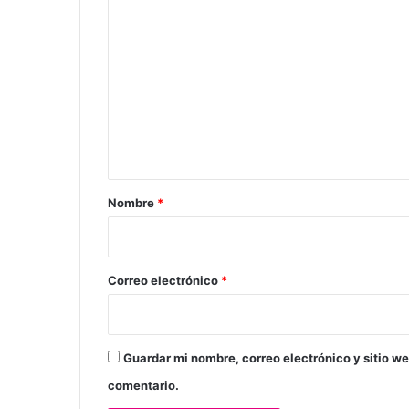
C
o
m
e
n
t
a
r
Nombre
*
i
o
*
Correo electrónico
*
Guardar mi nombre, correo electrónico y sitio w
comentario.