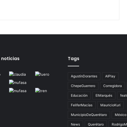
 noticias
Tags
AgustínDorantes
AIPlay
ChepeGuerrero
Corregidora
Educación
ElMarqués
feat
FeliferMacías
MauricioKuri
MunicipioDeQuerétaro
México
News
Querétaro
RodrigoM