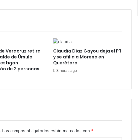
e Veracruz retira
Claudia Díaz Gayou deja el PT
calde de Úrsulo
y se afilia a Morena en
vestigan
Querétaro
ón de 2 personas
3 horas ago
.
Los campos obligatorios están marcados con
*