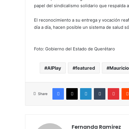
papel del sindicalismo solidario que respalda 
El reconocimiento a su entrega y vocación rea
día a día, hacen posible un sistema de salud s
Foto: Gobierno del Estado de Querétaro
AIPlay
featured
Mauricio
Facebook
X
LinkedIn
Tumblr
Pinte
Share
Fernanda Ramírez