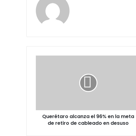
Querétaro
alcanza
el
96%
en
la
meta
de
retiro
Querétaro alcanza el 96% en la meta
de
cableado
de retiro de cableado en desuso
en
desuso