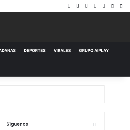
Facebook
X
YouTube
Instagram
TikTok
Random
Sid
DADANAS
DEPORTES
VIRALES
GRUPO AIPLAY
Síguenos