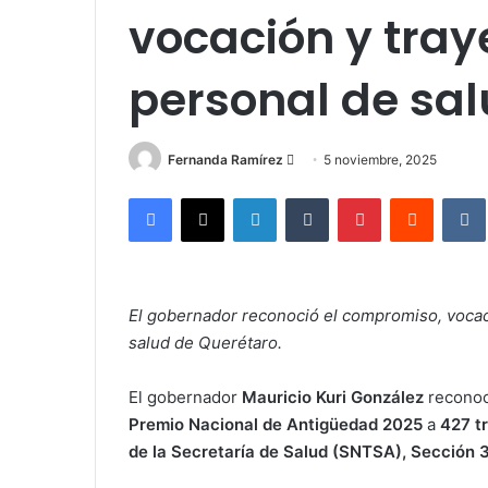
vocación y tray
personal de sa
Send
Fernanda Ramírez
5 noviembre, 2025
an
Facebook
X
LinkedIn
Tumblr
Pinterest
Reddit
email
El gobernador reconoció el compromiso, vocaci
salud de Querétaro.
El gobernador
Mauricio Kuri González
reconoci
Premio Nacional de Antigüedad 2025
a
427 t
de la Secretaría de Salud (SNTSA), Sección 