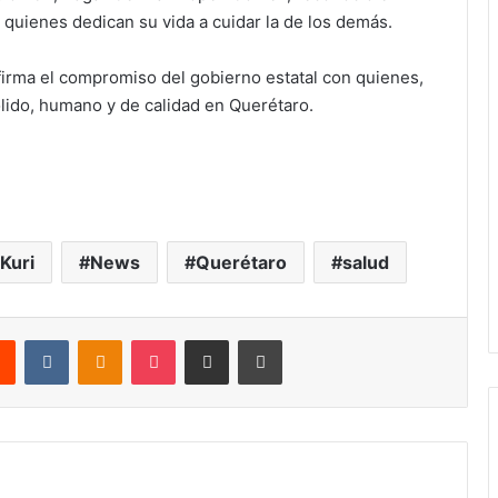
a quienes dedican su vida a cuidar la de los demás.
firma el compromiso del gobierno estatal con quienes,
ólido, humano y de calidad en Querétaro.
Kuri
News
Querétaro
salud
rest
Reddit
VKontakte
Odnoklassniki
Pocket
Share via Email
Print