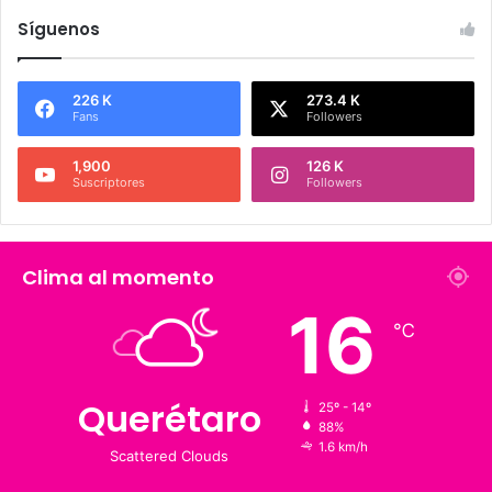
Síguenos
226 K
273.4 K
Fans
Followers
1,900
126 K
Suscriptores
Followers
Clima al momento
16
℃