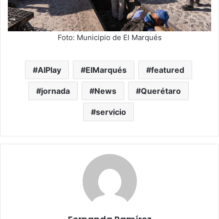
Foto: Municipio de El Marqués
AIPlay
ElMarqués
featured
jornada
News
Querétaro
servicio