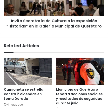
la
exposición
“Historias”
en
Invita Secretaría de Cultura a la exposición
la
Galería
“Historias” en la Galería Municipal de Querétaro
Municipal
de
Querétaro
Related Articles
Camioneta se estrella
Municipio de Querétaro
contra 2 viviendas en
reporta acciones sociales
Loma Dorada
y resultados de seguridad
durante julio
4 horas ago