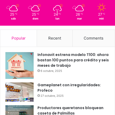
Querétaro
25º - 14º
88%
1.6 km/h
Scattered Clouds
25
25
24
26
27
℃
℃
℃
℃
℃
sáb
dom
lun
mar
mié
Popular
Recent
Comments
Infonavit estrena modelo T100: ahora
bastan 100 puntos para crédito y seis
meses de trabajo
6 octubre, 2025
Gameplanet con irregularidades: