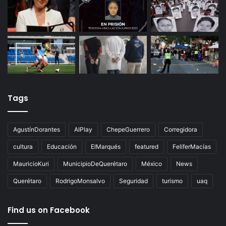
Tags
AgustínDorantes
AIPlay
ChepeGuerrero
Corregidora
cultura
Educación
ElMarqués
featured
FeliferMacías
MauricioKuri
MunicipioDeQuerétaro
México
News