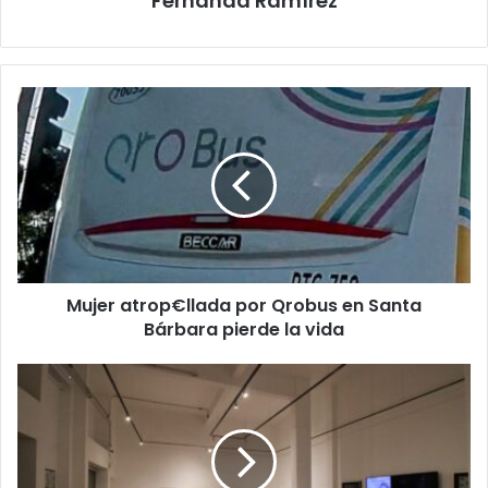
Fernanda Ramírez
Mujer
atrop€llada
por
Qrobus
en
Santa
Bárbara
pierde
la
Mujer atrop€llada por Qrobus en Santa
vida
Bárbara pierde la vida
Invita
Secretaría
de
Cultura
a