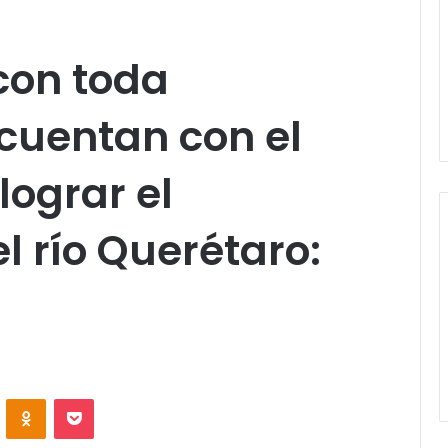
con toda
cuentan con el
lograr el
 río Querétaro:
VKontakte
Odnoklassniki
Pocket