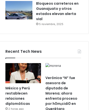
León–Salamanca deja
pasajeros varados por
24 horas
28 octubre, 2025
Bloqueos carreteros en
Guanajuato y otros
estados elevan alerta
vial
5 noviembre, 2025
Recent Tech News
Verónica “N” fue
asesora de
México y Perú
diputada de