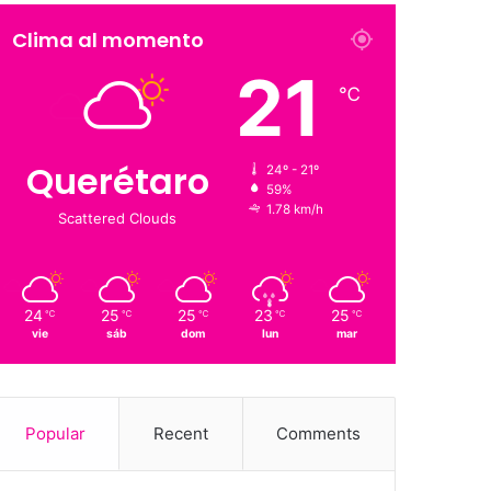
Suscriptores
Followers
Clima al momento
21
℃
Querétaro
24º - 21º
59%
1.78 km/h
Scattered Clouds
24
25
25
23
25
℃
℃
℃
℃
℃
vie
sáb
dom
lun
mar