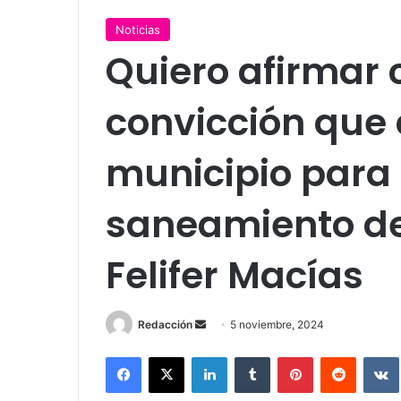
Noticias
Quiero afirmar 
convicción que 
municipio para 
saneamiento del
Felifer Macías
Send
Redacción
5 noviembre, 2024
an
Facebook
X
LinkedIn
Tumblr
Pinterest
Reddit
email