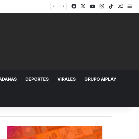
Facebook
X
YouTube
Instagram
TikTok
Random
Si
DADANAS
DEPORTES
VIRALES
GRUPO AIPLAY