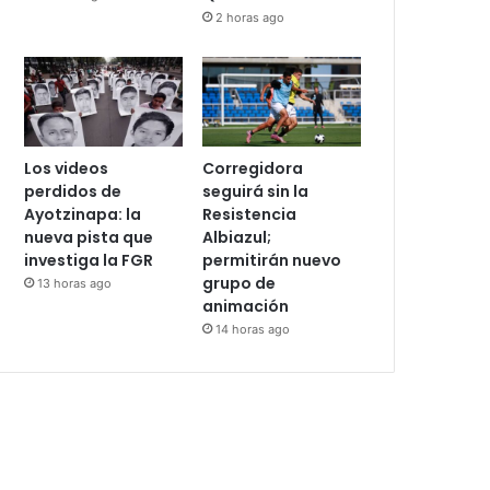
restablecen
Morena; ahora
relaciones
enfrenta proceso
diplomáticas
por h0m¡cidi0 en
Querétaro
2 horas ago
2 horas ago
Los videos
Corregidora
perdidos de
seguirá sin la
Ayotzinapa: la
Resistencia
nueva pista que
Albiazul;
investiga la FGR
permitirán nuevo
grupo de
13 horas ago
animación
14 horas ago