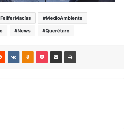
FeliferMacías
MedioAmbiente
o
News
Querétaro
erest
Reddit
VKontakte
Odnoklassniki
Pocket
Share via Email
Print