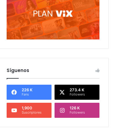
Síguenos
226 K
273.4 K
Fans
Followers
1,900
126 K