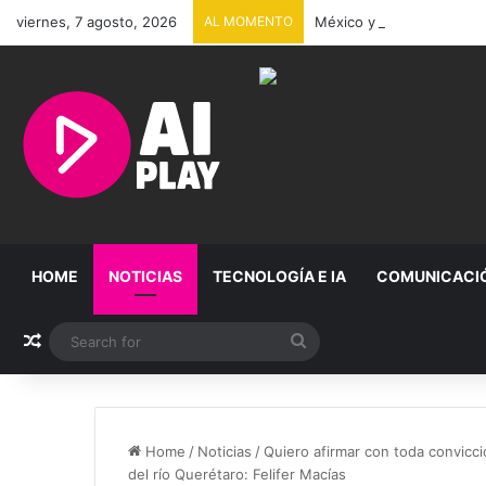
viernes, 7 agosto, 2026
AL MOMENTO
México y Perú restablece
HOME
NOTICIAS
TECNOLOGÍA E IA
COMUNICACI
Random Article
Search
for
Home
/
Noticias
/
Quiero afirmar con toda convicci
del río Querétaro: Felifer Macías