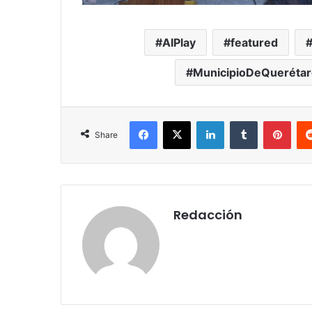
AIPlay
featured
MunicipioDeQuerétar
Facebook
X
LinkedIn
Tumblr
Pint
Share
Redacción