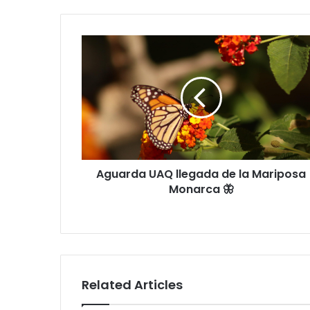
Aguarda
UAQ
llegada
de
la
Mariposa
Monarca
🦋
Aguarda UAQ llegada de la Mariposa
Monarca 🦋
Related Articles