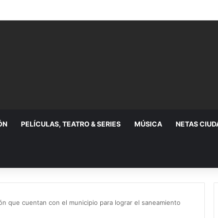
n relaciones diplomáticas
ÓN
PELÍCULAS, TEATRO & SERIES
MÚSICA
NETAS CIU
ón que cuentan con el municipio para lograr el saneamiento