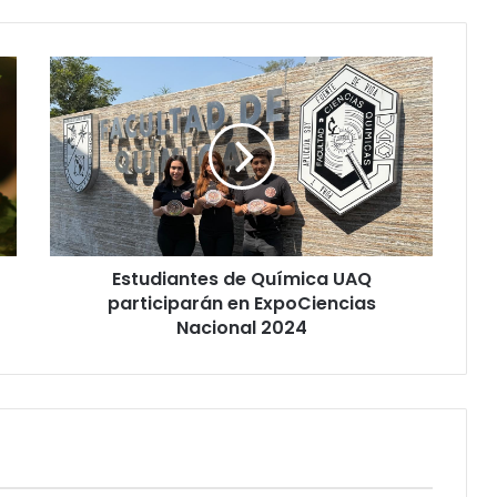
Estudiantes
de
Química
UAQ
participarán
en
ExpoCiencias
Nacional
2024
Estudiantes de Química UAQ
participarán en ExpoCiencias
Nacional 2024